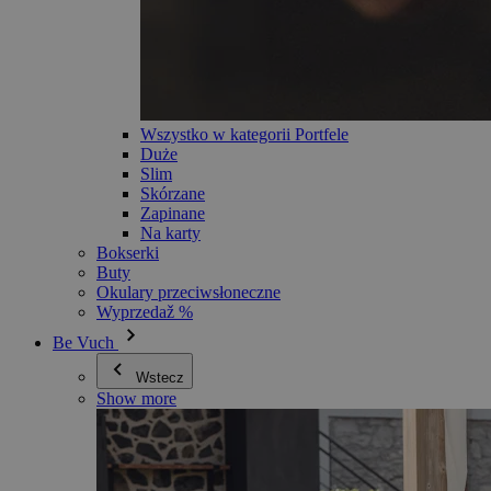
Wszystko w kategorii Portfele
Duże
Slim
Skórzane
Zapinane
Na karty
Bokserki
Buty
Okulary przeciwsłoneczne
Wyprzedaž %
Be Vuch
Wstecz
Show more