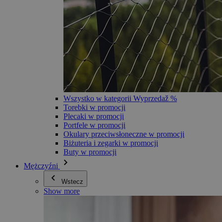
Wszystko w kategorii Wyprzedaž %
Torebki w promocji
Plecaki w promocji
Portfele w promocji
Okulary przeciwsłoneczne w promocji
Biżuteria i zegarki w promocji
Buty w promocji
Mężczyźni
Wstecz
Show more