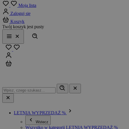
Menu
Moja lista
Zaloguj się
Koszyk
Twój koszyk jest pusty
Szukaj
Menu
Zamknij
Ulubione
Zaloguj się
Koszyk
LETNIA WYPRZEDAŻ %
Wstecz
Wszystko w kategorii LETNIA WYPRZEDAŻ %