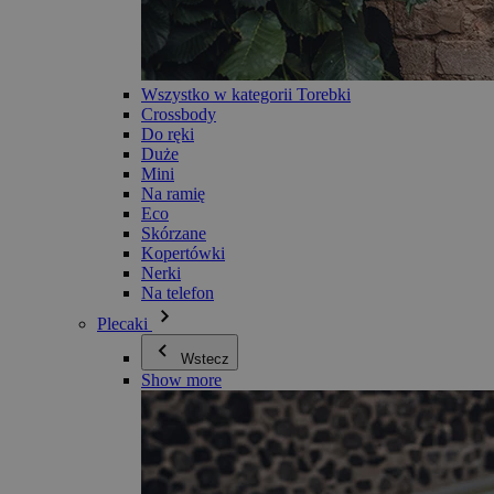
Wszystko w kategorii Torebki
Crossbody
Do ręki
Duże
Mini
Na ramię
Eco
Skórzane
Kopertówki
Nerki
Na telefon
Plecaki
Wstecz
Show more