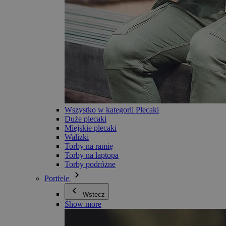
Wszystko w kategorii Plecaki
Duże plecaki
Miejskie plecaki
Walizki
Torby na ramię
Torby na laptopa
Torby podróżne
Portfele
Wstecz
Show more