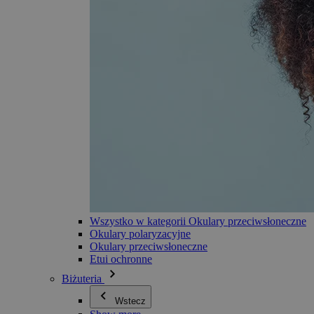
Wszystko w kategorii Okulary przeciwsłoneczne
Okulary polaryzacyjne
Okulary przeciwsłoneczne
Etui ochronne
Biżuteria
Wstecz