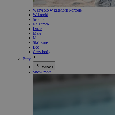
Wszystko w kategorii Portfele
W kropki
Średnie
Na zamek
Duże
Małe
Mini
Skórzane
Eco
Crossbody
Buty
Wstecz
Show more