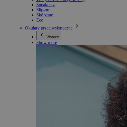
Sneakersy
Slip-on
Skórzane
Eco
Okulary przeciwsłoneczne
Wstecz
Show more