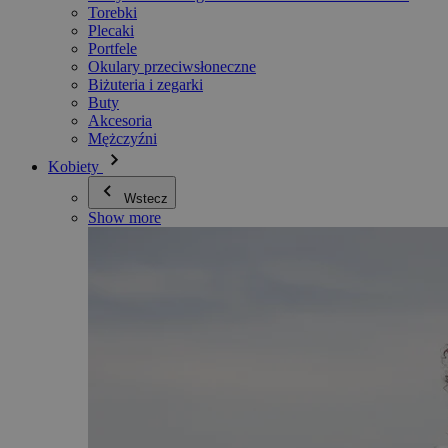
Torebki
Plecaki
Portfele
Okulary przeciwsłoneczne
Biżuteria i zegarki
Buty
Akcesoria
Mężczyźni
Kobiety
Wstecz
Show more