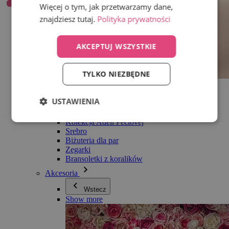
Więcej o tym, jak przetwarzamy dane,
znajdziesz tutaj.
Polityka prywatności
AKCEPTUJ WSZYSTKIE
TYLKO NIEZBĘDNE
Wszystko w kategorii Biżuteria
Kolczyki
USTAWIENIA
Bransoletki
Naszyjniki
Kolekcja Adéli Pečlovej
Srebro
Biżuteria dla par
Zegarki
Bransoletki z koralików
Akcesoria
Wstecz
Show more