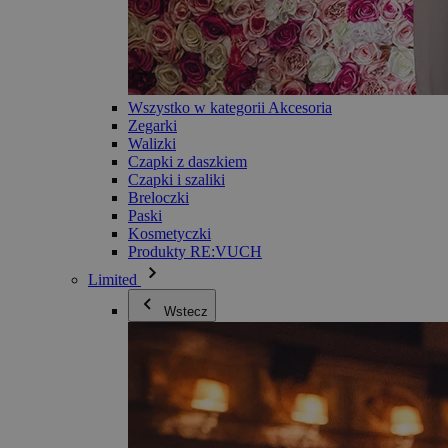
Wszystko w kategorii Akcesoria
Zegarki
Walizki
Czapki z daszkiem
Czapki i szaliki
Breloczki
Paski
Kosmetyczki
Produkty RE:VUCH
Limited
Wstecz