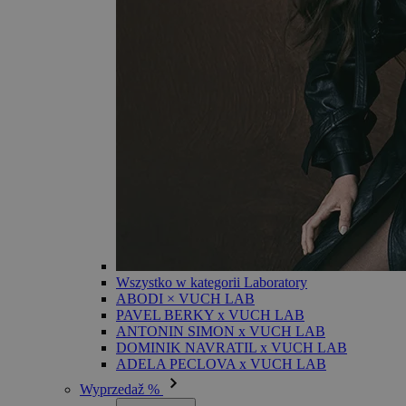
Wszystko w kategorii Laboratory
ABODI × VUCH LAB
PAVEL BERKY x VUCH LAB
ANTONIN SIMON x VUCH LAB
DOMINIK NAVRATIL x VUCH LAB
ADELA PECLOVA x VUCH LAB
Wyprzedaž %