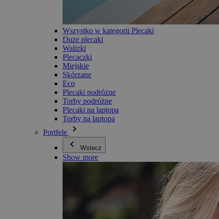
Wszystko w kategorii Plecaki
Duże plecaki
Walizki
Plecaczki
Miejskie
Skórzane
Eco
Plecaki podróżne
Torby podróżne
Plecaki na laptopa
Torby na laptopa
Portfele
Wstecz
Show more