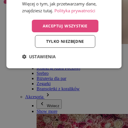
Więcej o tym, jak przetwarzamy dane,
znajdziesz tutaj.
Polityka prywatności
AKCEPTUJ WSZYSTKIE
TYLKO NIEZBĘDNE
Wszystko w kategorii Biżuteria
Kolczyki
USTAWIENIA
Bransoletki
Naszyjniki
Kolekcja Adéli Pečlovej
Srebro
Biżuteria dla par
Zegarki
Bransoletki z koralików
Akcesoria
Wstecz
Show more