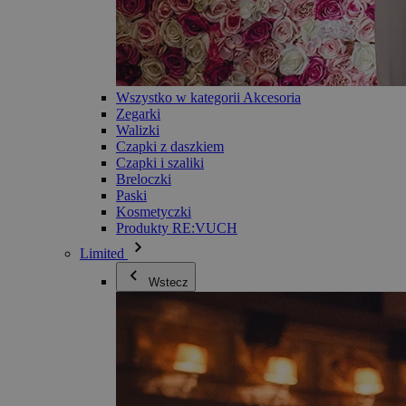
Wszystko w kategorii Akcesoria
Zegarki
Walizki
Czapki z daszkiem
Czapki i szaliki
Breloczki
Paski
Kosmetyczki
Produkty RE:VUCH
Limited
Wstecz