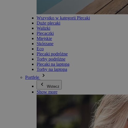
Wszystko w kategorii Plecaki
Duże plecaki
Walizki
Plecaczki
Miejskie
Skórzane
Eco
Plecaki podróżne
Torby podróżne
Plecaki na laptopa
Torby na laptopa
Portfele
Wstecz
Show more