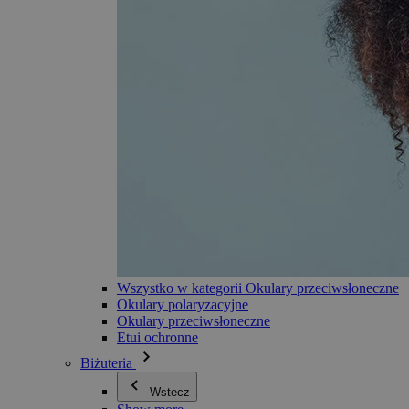
Wszystko w kategorii Okulary przeciwsłoneczne
Okulary polaryzacyjne
Okulary przeciwsłoneczne
Etui ochronne
Biżuteria
Wstecz