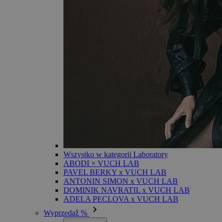
Wszystko w kategorii Laboratory
ABODI × VUCH LAB
PAVEL BERKY x VUCH LAB
ANTONIN SIMON x VUCH LAB
DOMINIK NAVRATIL x VUCH LAB
ADELA PECLOVA x VUCH LAB
Wyprzedaž %