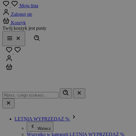
Menu
Moja lista
Zaloguj się
Koszyk
Twój koszyk jest pusty
Szukaj
Menu
Zamknij
Ulubione
Zaloguj się
Koszyk
LETNIA WYPRZEDAŻ %
Wstecz
Wszystko w kategorii LETNIA WYPRZEDAŻ %