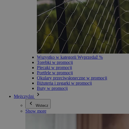
Wszystko w kategorii Wyprzedaž %
Torebki w promocji
Plecaki w promocji
Portfele w promocji
Okulary przeciwsłoneczne w promocji
Biżuteria i zegarki w promocji
Buty w promocji
Mężczyźni
Wstecz
Show more