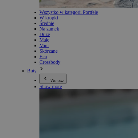
Wszystko w kategorii Portfele
W kropki
Średnie
Na zamek
Duże
Małe
Mini
Skórzane
Eco
Crossbody
Buty
Wstecz
Show more