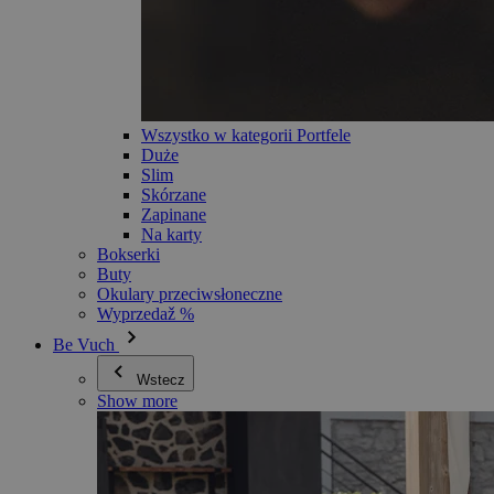
Wszystko w kategorii Portfele
Duże
Slim
Skórzane
Zapinane
Na karty
Bokserki
Buty
Okulary przeciwsłoneczne
Wyprzedaž %
Be Vuch
Wstecz
Show more