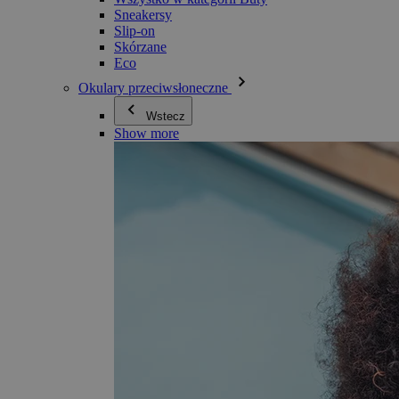
Sneakersy
Slip-on
Skórzane
Eco
Okulary przeciwsłoneczne
Wstecz
Show more