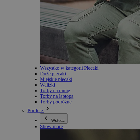
Wszystko w kategorii Plecaki
Duże plecaki
Miejskie plecaki
Walizki
Torby na ramię
Torby na laptopa
Torby podróżne
Portfele
Wstecz
Show more