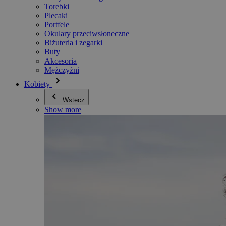
Torebki
Plecaki
Portfele
Okulary przeciwsłoneczne
Biżuteria i zegarki
Buty
Akcesoria
Mężczyźni
Kobiety
Wstecz
Show more