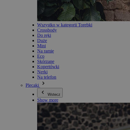
Wszystko w kategorii Torebki
Crossbody
Do ręki
Duże
Mini
Na ramię
Eco
Skórzane
Kopertówki
Nerki
Na telefon
Plecaki
Wstecz
Show more