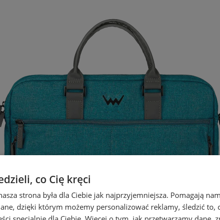
zieli, co Cię kręci
nasza strona była dla Ciebie jak najprzyjemniejsza. Pomagają nam
dane, dzięki którym możemy personalizować reklamy, śledzić to, co
ci specjalnie dla Ciebie. Więcej o tym, jak przetwarzamy dane, zn