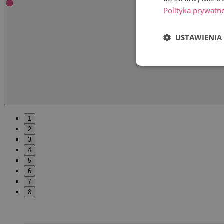
Polityka prywatn
USTAWIENIA
1
2
3
4
5
6
7
8