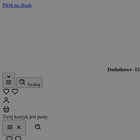
Přejít na obsah
Dodatkowe -1
Szukaj
Menu
Moja lista
Zaloguj się
Koszyk
Twój koszyk jest pusty
Szukaj
Menu
Zamknij
Ulubione