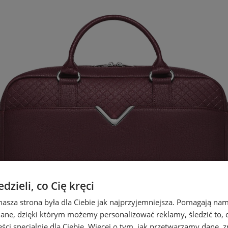
zieli, co Cię kręci
nasza strona była dla Ciebie jak najprzyjemniejsza. Pomagają nam
dane, dzięki którym możemy personalizować reklamy, śledzić to, co
ci specjalnie dla Ciebie. Więcej o tym, jak przetwarzamy dane, zn