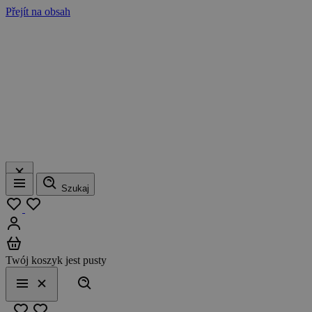
Přejít na obsah
Szukaj
Menu
Moja lista
Zaloguj się
Koszyk
Twój koszyk jest pusty
Szukaj
Menu
Zamknij
Ulubione