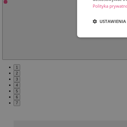
Polityka prywatn
USTAWIENIA
1
2
3
4
5
6
7