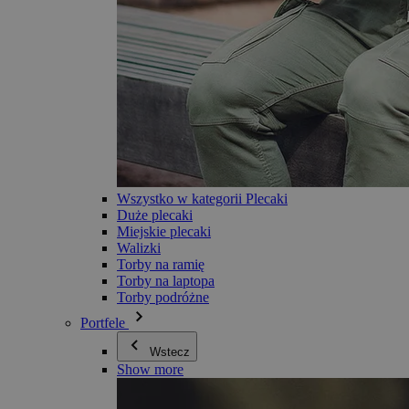
Wszystko w kategorii Plecaki
Duże plecaki
Miejskie plecaki
Walizki
Torby na ramię
Torby na laptopa
Torby podróżne
Portfele
Wstecz
Show more