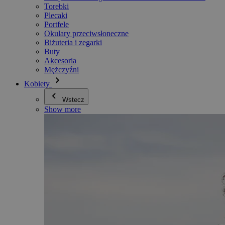
Torebki
Plecaki
Portfele
Okulary przeciwsłoneczne
Biżuteria i zegarki
Buty
Akcesoria
Mężczyźni
Kobiety
Wstecz
Show more