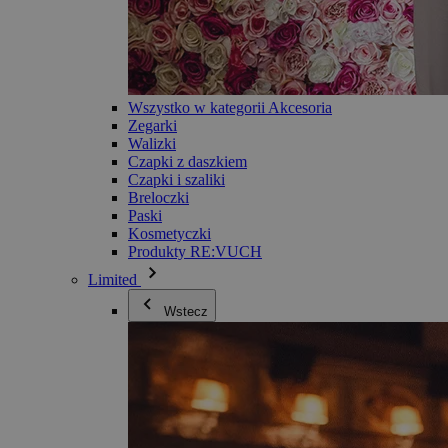
Wszystko w kategorii Akcesoria
Zegarki
Walizki
Czapki z daszkiem
Czapki i szaliki
Breloczki
Paski
Kosmetyczki
Produkty RE:VUCH
Limited
Wstecz