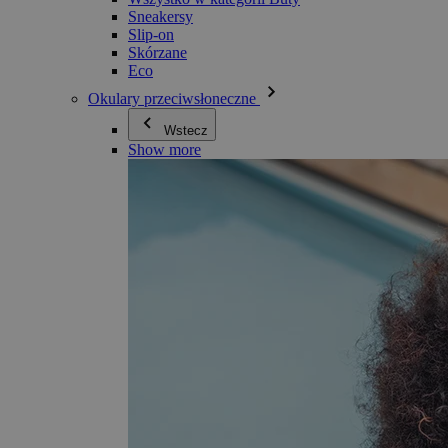
Sneakersy
Slip-on
Skórzane
Eco
Okulary przeciwsłoneczne
Wstecz
Show more