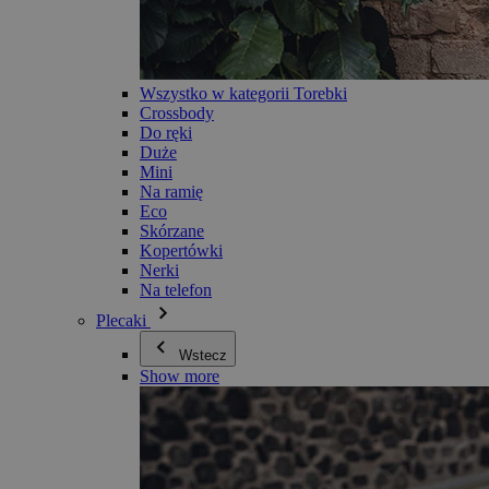
Wszystko w kategorii Torebki
Crossbody
Do ręki
Duże
Mini
Na ramię
Eco
Skórzane
Kopertówki
Nerki
Na telefon
Plecaki
Wstecz
Show more