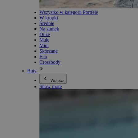
Wszystko w kategorii Portfele
W kropki
Średnie
Na zamek
Duże
Małe
Mini
Skórzane
Eco
Crossbody
Buty
Wstecz
Show more