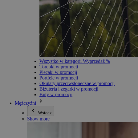
Wszystko w kategorii Wyprzedaž %
Torebki w promocji
Plecaki w promocji
Portfele w promocji
Okulary przeciwsłoneczne w promocji
Biżuteria i zegarki w promocji
Buty w promocji
Mężczyźni
Wstecz
Show more