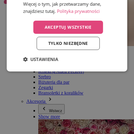
Więcej o tym, jak przetwarzamy dane,
znajdziesz tutaj.
Polityka prywatności
AKCEPTUJ WSZYSTKIE
TYLKO NIEZBĘDNE
Wszystko w kategorii Biżuteria
Kolczyki
USTAWIENIA
Bransoletki
Naszyjniki
Kolekcja Adéli Pečlovej
Srebro
Biżuteria dla par
Zegarki
Bransoletki z koralików
Akcesoria
Wstecz
Show more