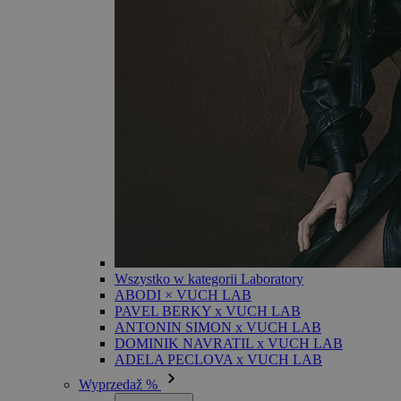
Wszystko w kategorii Laboratory
ABODI × VUCH LAB
PAVEL BERKY x VUCH LAB
ANTONIN SIMON x VUCH LAB
DOMINIK NAVRATIL x VUCH LAB
ADELA PECLOVA x VUCH LAB
Wyprzedaž %