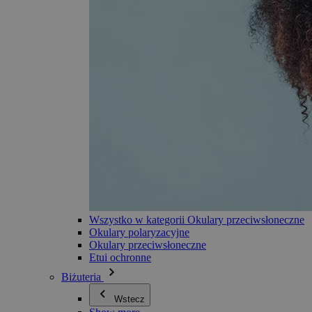
Wszystko w kategorii Okulary przeciwsłoneczne
Okulary polaryzacyjne
Okulary przeciwsłoneczne
Etui ochronne
Biżuteria
Wstecz