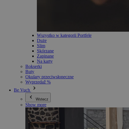
Wszystko w kategorii Portfele
Duże
Slim
Skórzane
Zapinane
Na karty
Bokserki
Buty
Okulary przeciwsłoneczne
Wyprzedaž %
Be Vuch
Wstecz
Show more