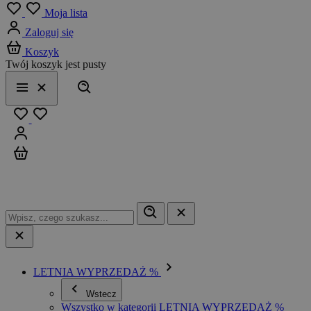
Menu
Moja lista
Zaloguj się
Koszyk
Twój koszyk jest pusty
Szukaj
Menu
Zamknij
Ulubione
Zaloguj się
Koszyk
LETNIA WYPRZEDAŻ %
Wstecz
Wszystko w kategorii LETNIA WYPRZEDAŻ %