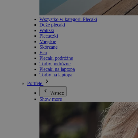
Wszystko w kategorii Plecaki
Duże plecaki
Walizki
Plecaczki
Miejskie
Skórzane
Eco
Plecaki podróżne
Torby podróżne
Plecaki na laptopa
Torby na laptopa
Portfele
Wstecz
Show more