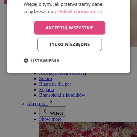
Więcej o tym, jak przetwarzamy dane,
znajdziesz tutaj.
Polityka prywatności
AKCEPTUJ WSZYSTKIE
TYLKO NIEZBĘDNE
Wszystko w kategorii Biżuteria
Kolczyki
USTAWIENIA
Bransoletki
Naszyjniki
Kolekcja Adéli Pečlovej
Srebro
Biżuteria dla par
Zegarki
Bransoletki z koralików
Akcesoria
Wstecz
Show more