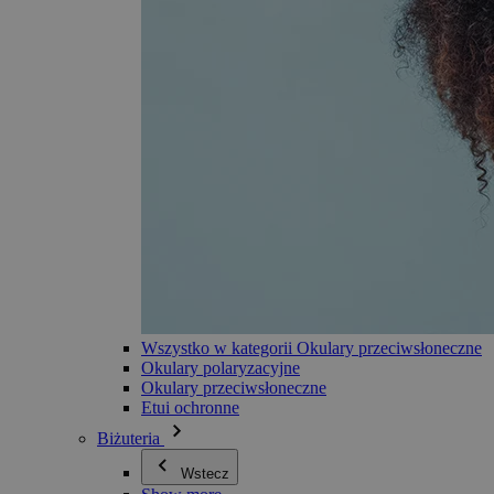
Wszystko w kategorii Okulary przeciwsłoneczne
Okulary polaryzacyjne
Okulary przeciwsłoneczne
Etui ochronne
Biżuteria
Wstecz