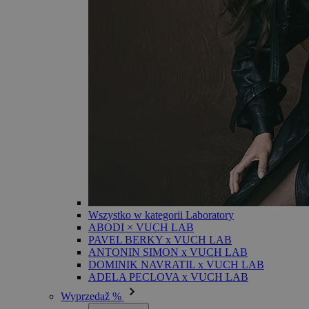
Wszystko w kategorii Laboratory
ABODI × VUCH LAB
PAVEL BERKY x VUCH LAB
ANTONIN SIMON x VUCH LAB
DOMINIK NAVRATIL x VUCH LAB
ADELA PECLOVA x VUCH LAB
Wyprzedaž %