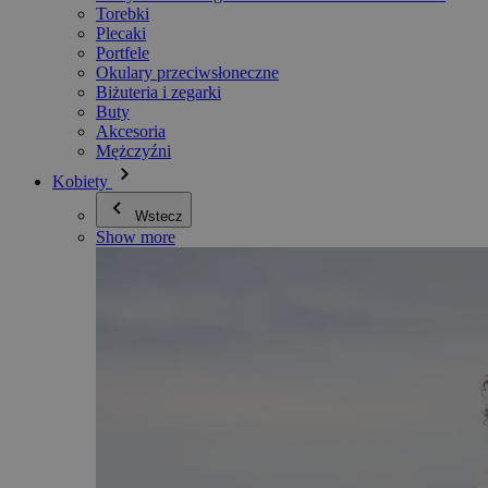
Torebki
Plecaki
Portfele
Okulary przeciwsłoneczne
Biżuteria i zegarki
Buty
Akcesoria
Mężczyźni
Kobiety
Wstecz
Show more