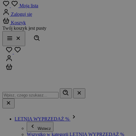
Menu
Moja lista
Zaloguj się
Koszyk
Twój koszyk jest pusty
Szukaj
Menu
Zamknij
Ulubione
Zaloguj się
Koszyk
LETNIA WYPRZEDAŻ %
Wstecz
Wszystko w kategorii LETNIA WYPRZEDAŻ %