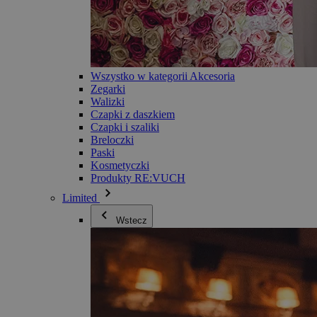
Wszystko w kategorii Akcesoria
Zegarki
Walizki
Czapki z daszkiem
Czapki i szaliki
Breloczki
Paski
Kosmetyczki
Produkty RE:VUCH
Limited
Wstecz