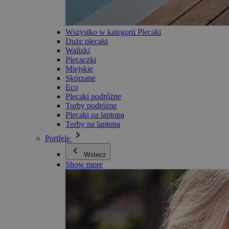
Wszystko w kategorii Plecaki
Duże plecaki
Walizki
Plecaczki
Miejskie
Skórzane
Eco
Plecaki podróżne
Torby podróżne
Plecaki na laptopa
Torby na laptopa
Portfele
Wstecz
Show more