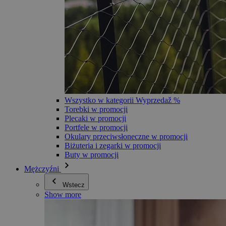
Wszystko w kategorii Wyprzedaž %
Torebki w promocji
Plecaki w promocji
Portfele w promocji
Okulary przeciwsłoneczne w promocji
Biżuteria i zegarki w promocji
Buty w promocji
Mężczyźni
Wstecz
Show more