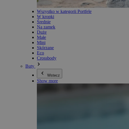
Wszystko w kategorii Portfele
W kropki
Średnie
Na zamek
Duże
Małe
Mini
Skórzane
Eco
Crossbody
Buty
Wstecz
Show more