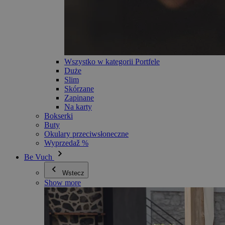
Wszystko w kategorii Portfele
Duże
Slim
Skórzane
Zapinane
Na karty
Bokserki
Buty
Okulary przeciwsłoneczne
Wyprzedaž %
Be Vuch
Wstecz
Show more