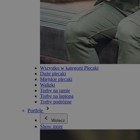
Wszystko w kategorii Plecaki
Duże plecaki
Miejskie plecaki
Walizki
Torby na ramię
Torby na laptopa
Torby podróżne
Portfele
Wstecz
Show more