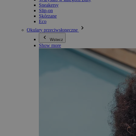
Sneakersy
Slip-on
Skórzane
Eco
Okulary przeciwsłoneczne
Wstecz
Show more