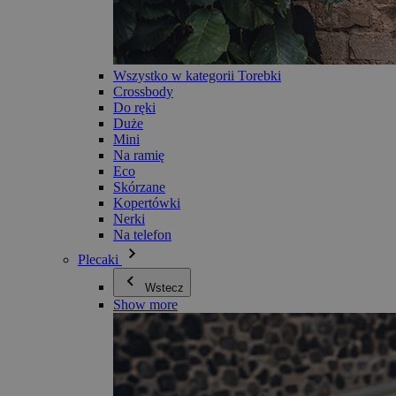
Wszystko w kategorii Torebki
Crossbody
Do ręki
Duże
Mini
Na ramię
Eco
Skórzane
Kopertówki
Nerki
Na telefon
Plecaki
Wstecz
Show more