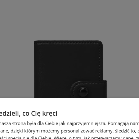
zieli, co Cię kręci
nasza strona była dla Ciebie jak najprzyjemniejsza. Pomagają nam
dane, dzięki którym możemy personalizować reklamy, śledzić to, co
ci specjalnie dla Ciebie. Więcej o tym, jak przetwarzamy dane, zn