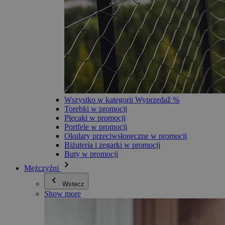
Wszystko w kategorii Wyprzedaž %
Torebki w promocji
Plecaki w promocji
Portfele w promocji
Okulary przeciwsłoneczne w promocji
Biżuteria i zegarki w promocji
Buty w promocji
Mężczyźni
Wstecz
Show more