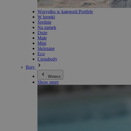
Wszystko w kategorii Portfele
W kropki
Średnie
Na zamek
Duże
Małe
Mini
Skórzane
Eco
Crossbody
Buty
Wstecz
Show more