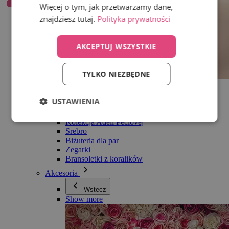
Więcej o tym, jak przetwarzamy dane,
znajdziesz tutaj.
Polityka prywatności
AKCEPTUJ WSZYSTKIE
TYLKO NIEZBĘDNE
Wszystko w kategorii Biżuteria
Kolczyki
USTAWIENIA
Bransoletki
Naszyjniki
Kolekcja Adéli Pečlovej
Srebro
Biżuteria dla par
Zegarki
Bransoletki z koralików
Akcesoria
Wstecz
Show more