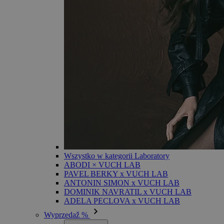
Wszystko w kategorii Laboratory
ABODI × VUCH LAB
PAVEL BERKY x VUCH LAB
ANTONIN SIMON x VUCH LAB
DOMINIK NAVRATIL x VUCH LAB
ADELA PECLOVA x VUCH LAB
Wyprzedaž %