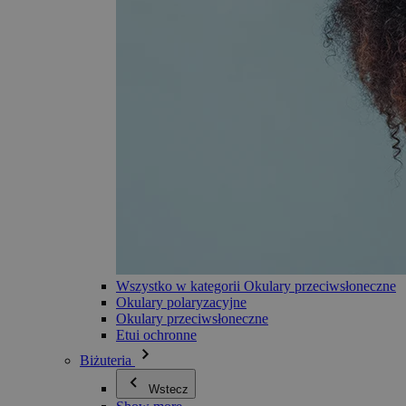
Wszystko w kategorii Okulary przeciwsłoneczne
Okulary polaryzacyjne
Okulary przeciwsłoneczne
Etui ochronne
Biżuteria
Wstecz