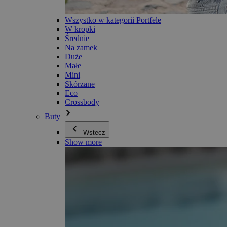
Wszystko w kategorii Portfele
W kropki
Średnie
Na zamek
Duże
Małe
Mini
Skórzane
Eco
Crossbody
Buty
Wstecz
Show more