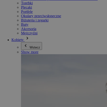
Torebki
Plecaki
Portfele
Okulary przeciwsłoneczne
Biżuteria i zegarki
Buty
Akcesoria
Mężczyźni
Kobiety
Wstecz
Show more