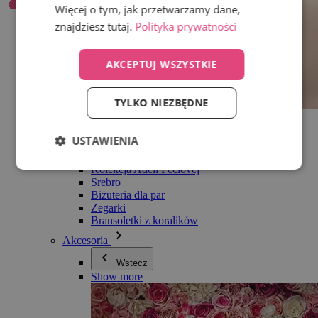
Więcej o tym, jak przetwarzamy dane,
znajdziesz tutaj.
Polityka prywatności
AKCEPTUJ WSZYSTKIE
TYLKO NIEZBĘDNE
Wszystko w kategorii Biżuteria
Kolczyki
USTAWIENIA
Bransoletki
Naszyjniki
Kolekcja Adéli Pečlovej
Srebro
Biżuteria dla par
Zegarki
Bransoletki z koralików
Akcesoria
Wstecz
Show more