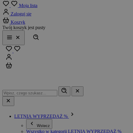
Menu
Moja lista
Zaloguj się
Koszyk
Twój koszyk jest pusty
Szukaj
Menu
Zamknij
Ulubione
Zaloguj się
Koszyk
LETNIA WYPRZEDAŻ %
Wstecz
Wszystko w kategorii LETNIA WYPRZEDAŻ %