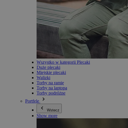
Wszystko w kategorii Plecaki
Duże plecaki
Miejskie plecaki
Walizki
Torby na ramię
Torby na laptopa
Torby podróżne
Portfele
Wstecz
Show more