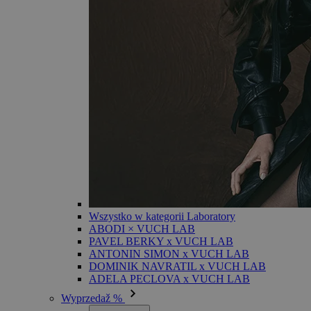
Wszystko w kategorii Laboratory
ABODI × VUCH LAB
PAVEL BERKY x VUCH LAB
ANTONIN SIMON x VUCH LAB
DOMINIK NAVRATIL x VUCH LAB
ADELA PECLOVA x VUCH LAB
Wyprzedaž %