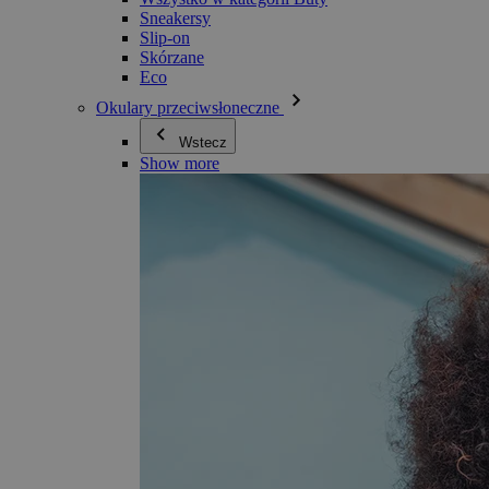
Sneakersy
Slip-on
Skórzane
Eco
Okulary przeciwsłoneczne
Wstecz
Show more