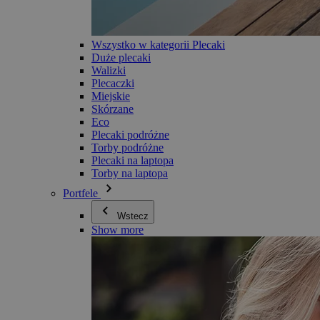
Wszystko w kategorii Plecaki
Duże plecaki
Walizki
Plecaczki
Miejskie
Skórzane
Eco
Plecaki podróżne
Torby podróżne
Plecaki na laptopa
Torby na laptopa
Portfele
Wstecz
Show more