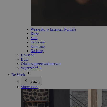
Wszystko w kategorii Portfele
Duże
Slim
Skórzane
Zapinane
Na karty
Bokserki
Buty
Okulary przeciwsłoneczne
Wyprzedaž %
Be Vuch
Wstecz
Show more