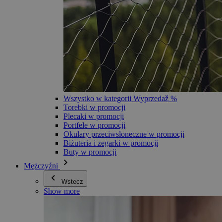
Wszystko w kategorii Wyprzedaž %
Torebki w promocji
Plecaki w promocji
Portfele w promocji
Okulary przeciwsłoneczne w promocji
Biżuteria i zegarki w promocji
Buty w promocji
Mężczyźni
Wstecz
Show more