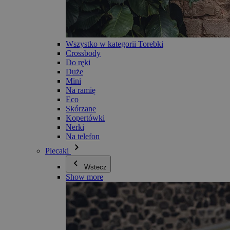
Wszystko w kategorii Torebki
Crossbody
Do ręki
Duże
Mini
Na ramię
Eco
Skórzane
Kopertówki
Nerki
Na telefon
Plecaki
Wstecz
Show more