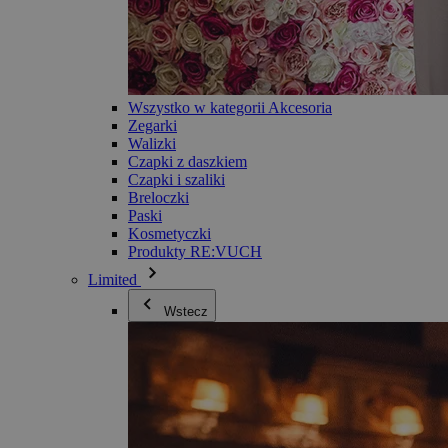
Wszystko w kategorii Akcesoria
Zegarki
Walizki
Czapki z daszkiem
Czapki i szaliki
Breloczki
Paski
Kosmetyczki
Produkty RE:VUCH
Limited
Wstecz