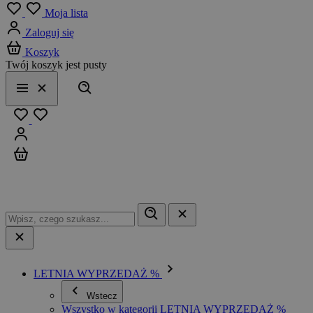
Menu
Moja lista
Zaloguj się
Koszyk
Twój koszyk jest pusty
Szukaj
Menu
Zamknij
Ulubione
Zaloguj się
Koszyk
LETNIA WYPRZEDAŻ %
Wstecz
Wszystko w kategorii LETNIA WYPRZEDAŻ %