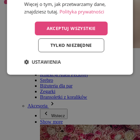
Więcej o tym, jak przetwarzamy dane,
znajdziesz tutaj.
Polityka prywatności
AKCEPTUJ WSZYSTKIE
TYLKO NIEZBĘDNE
Wszystko w kategorii Biżuteria
Kolczyki
USTAWIENIA
Bransoletki
Naszyjniki
Kolekcja Adéli Pečlovej
Srebro
Biżuteria dla par
Zegarki
Bransoletki z koralików
Akcesoria
Wstecz
Show more