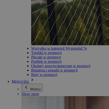
Wszystko w kategorii Wyprzedaž %
Torebki w promocji
Plecaki w promocji
Portfele w promocji
Okulary przeciwsłoneczne w promocji
Biżuteria i zegarki w promocji
Buty w promocji
Mężczyźni
Wstecz
Show more