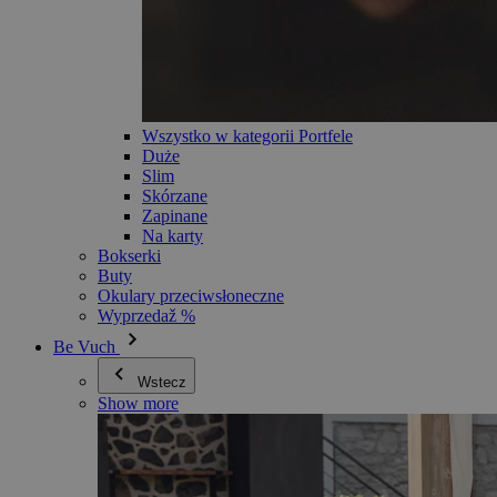
Wszystko w kategorii Portfele
Duże
Slim
Skórzane
Zapinane
Na karty
Bokserki
Buty
Okulary przeciwsłoneczne
Wyprzedaž %
Be Vuch
Wstecz
Show more