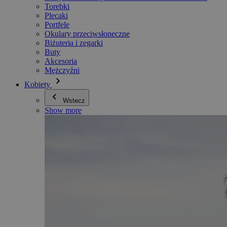
Torebki
Plecaki
Portfele
Okulary przeciwsłoneczne
Biżuteria i zegarki
Buty
Akcesoria
Mężczyźni
Kobiety
Wstecz
Show more