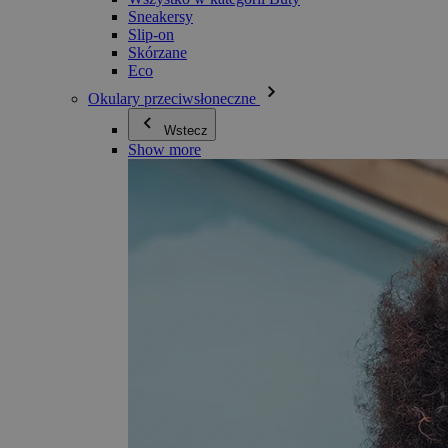
Sneakersy
Slip-on
Skórzane
Eco
Okulary przeciwsłoneczne
Wstecz
Show more