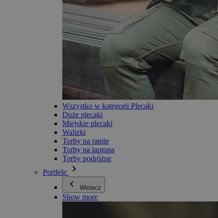
Wszystko w kategorii Plecaki
Duże plecaki
Miejskie plecaki
Walizki
Torby na ramię
Torby na laptopa
Torby podróżne
Portfele
Wstecz
Show more