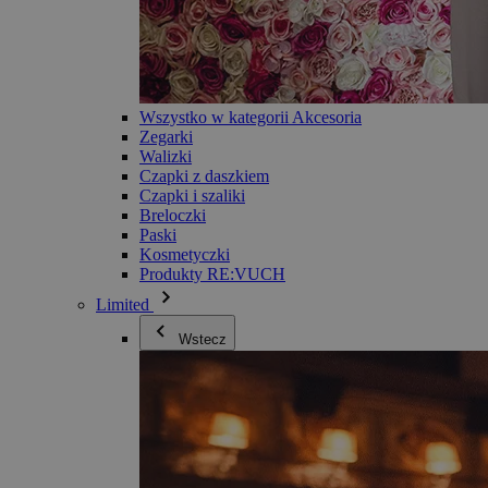
Wszystko w kategorii Akcesoria
Zegarki
Walizki
Czapki z daszkiem
Czapki i szaliki
Breloczki
Paski
Kosmetyczki
Produkty RE:VUCH
Limited
Wstecz