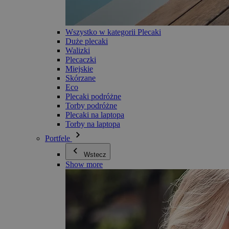
Wszystko w kategorii Plecaki
Duże plecaki
Walizki
Plecaczki
Miejskie
Skórzane
Eco
Plecaki podróżne
Torby podróżne
Plecaki na laptopa
Torby na laptopa
Portfele
Wstecz
Show more