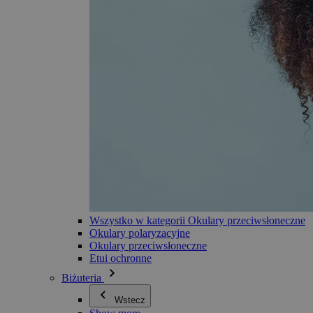
Wszystko w kategorii Okulary przeciwsłoneczne
Okulary polaryzacyjne
Okulary przeciwsłoneczne
Etui ochronne
Biżuteria
Wstecz