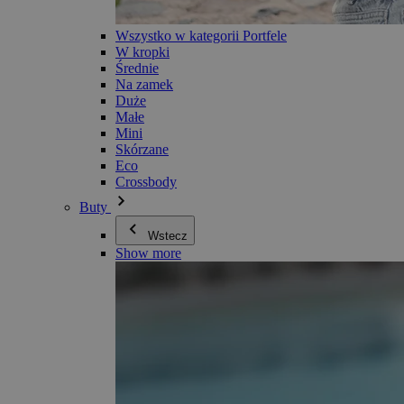
Wszystko w kategorii Portfele
W kropki
Średnie
Na zamek
Duże
Małe
Mini
Skórzane
Eco
Crossbody
Buty
Wstecz
Show more