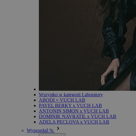
Wszystko w kategorii Laboratory
ABODI × VUCH LAB
PAVEL BERKY x VUCH LAB
ANTONIN SIMON x VUCH LAB
DOMINIK NAVRATIL x VUCH LAB
ADELA PECLOVA x VUCH LAB
Wyprzedaž %