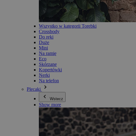
Wszystko w kategorii Torebki
Crossbody
Do ręki
Duże
Mini
Na ramię
Eco
Skórzane
Kopertówki
Nerki
Na telefon
Plecaki
Wstecz
Show more