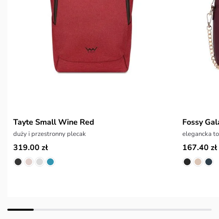
Tayte Small Wine Red
Fossy Ga
duży i przestronny plecak
elegancka to
319.00 zł
167.40 zł