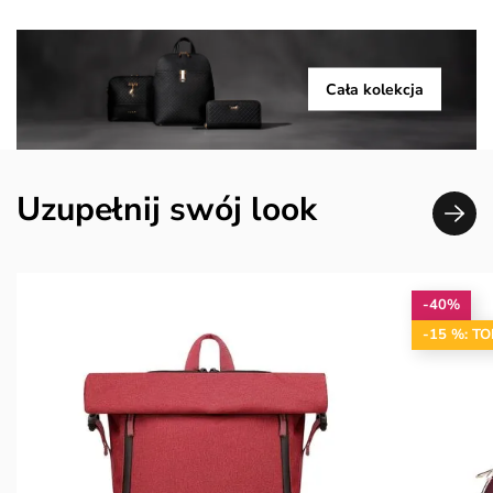
Cała kolekcja
Uzupełnij swój look
-40%
-15 %: T