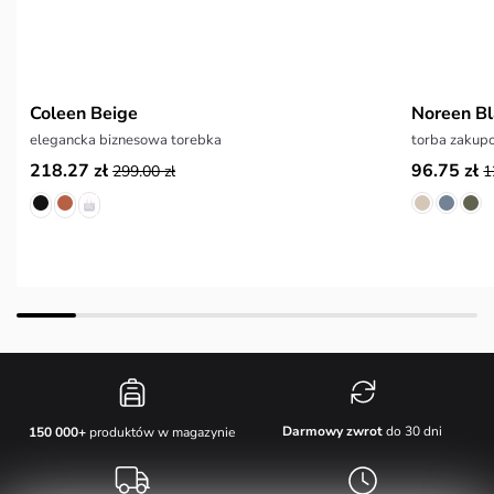
Coleen Beige
Noreen B
elegancka biznesowa torebka
torba zakupo
218.27 zł
96.75 zł
299.00 zł
1
Darmowy zwrot
do 30 dni
150 000+
produktów w magazynie