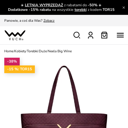
☀️
LETNIA WYPRZEDAŻ
z rabatami do
-50%
☀️
A czego nie można dowiedzieć się gdzie indziej?
Czytaj więcej
Dodatkowe -15% rabatu
na wszystkie
torebki
z kodem
TOR15
Panowie, a coś dla Was?
Zobacz
Produkty, które musisz mieć.
Dowiedz się więcej
Wymiana i zwrot za darmo
Patrz
Home
/
Kobiety
/
Torebki
/
Duże
/
Neela Big Wine
Zainspiruj się
Pokaż
-38%
-15 %: TOR15