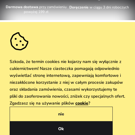
Darmowa dostawa
przy zamówieniu
Doręczenie
w ciągu 3 dni roboczych
powyżej 199 zł
Obsługa klienta
W dni robocze Pn-Pt: 8-17h
Informacje o zakupie
info@vuch.pl
Kontakt
Dodatkowe informacje
+48 17 283 29 55
Najczęściej zadawane pytania
Szkoda, że termin cookies nie kojarzy nam się wyłącznie z
O nas
cukiernictwem! Nasze ciasteczka pomagają odpowiednio
Nie możesz zaprzepaścić takiej okazji!
Materiały i pielęgnacja
Kariera
wyświetlać stronę internetową, zapewniają komfortowe i
Dostawa i płatność
Nowości
Zniżki
Okazja
niezakłócone korzystanie z niej w całym procesie zakupów
Karta podarunkowa
Zwroty i reklamacje
oraz składania zamówienia, czasami wykorzystujemy te
Hurtownia
Odbiór
pliki do zaoferowania nowości, zniżek czy specjalnych ofert.
Copyright © 2026 Vuch Sp. z o. o. Wszelkie prawa zastrzeżone. Techniczna
We Care
Zgadzasz się na używanie plików
cookie
?
realizacja
Simplia.cz
Zasady danych osobowych znajdziesz
tutaj
Vuchlook
nie
Regulamin
Sklepy
Praha
Polityka prywatności
Ok