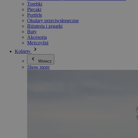
Torebki
Plecaki
Portfele
Okulary przeciwsłoneczne
Biżuteria i zegarki
Buty
Akcesoria
Mężczyźni
Kobiety
Wstecz
Show more