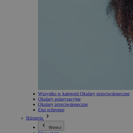
Wszystko w kategorii Okulary przeciwsłoneczne
Okulary polaryzacyjne
Okulary przeciwsłoneczne
Etui ochronne
Biżuteria
Wstecz