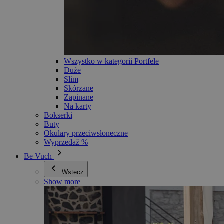
Wszystko w kategorii Portfele
Duże
Slim
Skórzane
Zapinane
Na karty
Bokserki
Buty
Okulary przeciwsłoneczne
Wyprzedaž %
Be Vuch
Wstecz
Show more