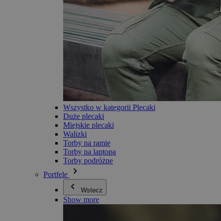
Wszystko w kategorii Plecaki
Duże plecaki
Miejskie plecaki
Walizki
Torby na ramię
Torby na laptopa
Torby podróżne
Portfele
Wstecz
Show more