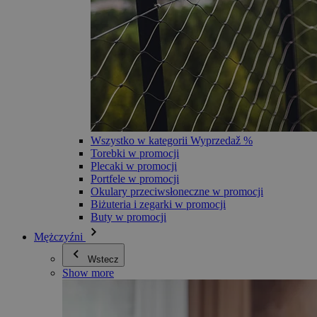
Wszystko w kategorii Wyprzedaž %
Torebki w promocji
Plecaki w promocji
Portfele w promocji
Okulary przeciwsłoneczne w promocji
Biżuteria i zegarki w promocji
Buty w promocji
Mężczyźni
Wstecz
Show more