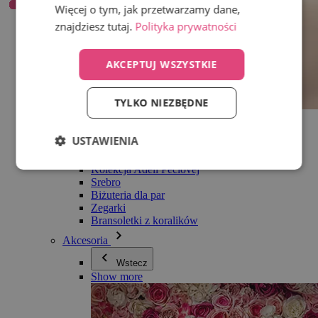
Więcej o tym, jak przetwarzamy dane,
znajdziesz tutaj.
Polityka prywatności
AKCEPTUJ WSZYSTKIE
TYLKO NIEZBĘDNE
Wszystko w kategorii Biżuteria
Kolczyki
USTAWIENIA
Bransoletki
Naszyjniki
Kolekcja Adéli Pečlovej
Srebro
Biżuteria dla par
Zegarki
Bransoletki z koralików
Akcesoria
Wstecz
Show more