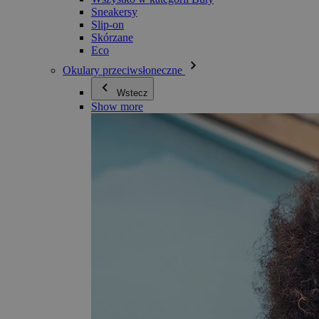
Sneakersy
Slip-on
Skórzane
Eco
Okulary przeciwsłoneczne
Wstecz
Show more