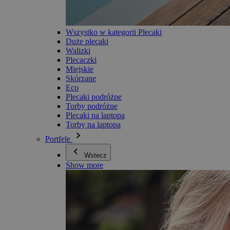
Wszystko w kategorii Plecaki
Duże plecaki
Walizki
Plecaczki
Miejskie
Skórzane
Eco
Plecaki podróżne
Torby podróżne
Plecaki na laptopa
Torby na laptopa
Portfele
Wstecz
Show more