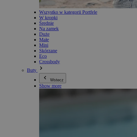
Wszystko w kategorii Portfele
W kropki
Średnie
Na zamek
Duże
Małe
Mini
Skórzane
Eco
Crossbody
Buty
Wstecz
Show more