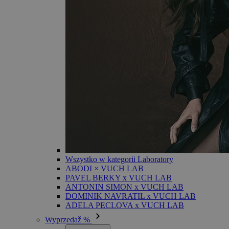
Wszystko w kategorii Laboratory
ABODI × VUCH LAB
PAVEL BERKY x VUCH LAB
ANTONIN SIMON x VUCH LAB
DOMINIK NAVRATIL x VUCH LAB
ADELA PECLOVA x VUCH LAB
Wyprzedaž %