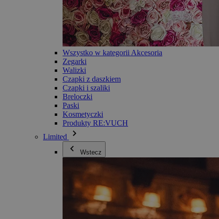
Wszystko w kategorii Akcesoria
Zegarki
Walizki
Czapki z daszkiem
Czapki i szaliki
Breloczki
Paski
Kosmetyczki
Produkty RE:VUCH
Limited
Wstecz