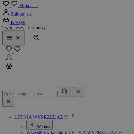
Menu
Moja lista
Zaloguj się
Koszyk
Twój koszyk jest pusty
Szukaj
Menu
Zamknij
Ulubione
Zaloguj się
Koszyk
LETNIA WYPRZEDAŻ %
Wstecz
Wszystko w kategorii LETNIA WYPRZEDAŻ %