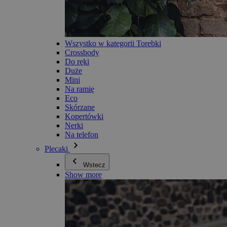
Wszystko w kategorii Torebki
Crossbody
Do ręki
Duże
Mini
Na ramię
Eco
Skórzane
Kopertówki
Nerki
Na telefon
Plecaki
Wstecz
Show more