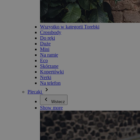
Wszystko w kategorii Torebki
Crossbody
Do ręki
Duże
Mini
Na ramię
Eco
Skórzane
Kopertówki
Nerki
Na telefon
Plecaki
Wstecz
Show more