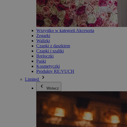
Wszystko w kategorii Akcesoria
Zegarki
Walizki
Czapki z daszkiem
Czapki i szaliki
Breloczki
Paski
Kosmetyczki
Produkty RE:VUCH
Limited
Wstecz