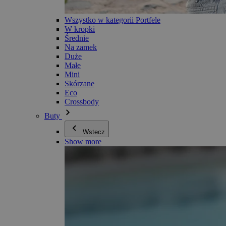
Wszystko w kategorii Portfele
W kropki
Średnie
Na zamek
Duże
Małe
Mini
Skórzane
Eco
Crossbody
Buty
Wstecz
Show more