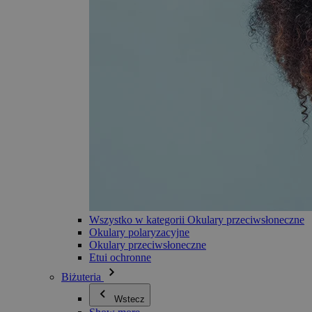
Wszystko w kategorii Okulary przeciwsłoneczne
Okulary polaryzacyjne
Okulary przeciwsłoneczne
Etui ochronne
Biżuteria
Wstecz