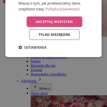
Więcej o tym, jak przetwarzamy dane,
znajdziesz tutaj.
Polityka prywatności
AKCEPTUJ WSZYSTKIE
TYLKO NIEZBĘDNE
Wszystko w kategorii Biżuteria
Kolczyki
USTAWIENIA
Bransoletki
Naszyjniki
Kolekcja Adéli Pečlovej
Srebro
Biżuteria dla par
Zegarki
Bransoletki z koralików
Akcesoria
Wstecz
Show more