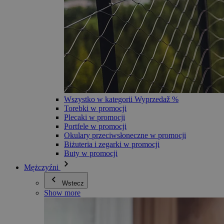
Wszystko w kategorii Wyprzedaž %
Torebki w promocji
Plecaki w promocji
Portfele w promocji
Okulary przeciwsłoneczne w promocji
Biżuteria i zegarki w promocji
Buty w promocji
Mężczyźni
Wstecz
Show more