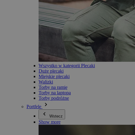
Wszystko w kategorii Plecaki
Duże plecaki
Miejskie plecaki
Walizki
Torby na ramię
Torby na laptopa
Torby podróżne
Portfele
Wstecz
Show more