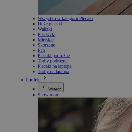
Wszystko w kategorii Plecaki
Duże plecaki
Walizki
Plecaczki
Miejskie
Skórzane
Eco
Plecaki podróżne
Torby podróżne
Plecaki na laptopa
Torby na laptopa
Portfele
Wstecz
Show more