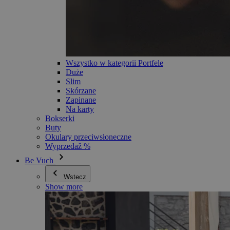
Wszystko w kategorii Portfele
Duże
Slim
Skórzane
Zapinane
Na karty
Bokserki
Buty
Okulary przeciwsłoneczne
Wyprzedaž %
Be Vuch
Wstecz
Show more