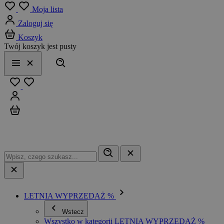
Menu
Moja lista
Zaloguj się
Koszyk
Twój koszyk jest pusty
Szukaj
Menu
Zamknij
Ulubione
Zaloguj się
Koszyk
LETNIA WYPRZEDAŻ %
Wstecz
Wszystko w kategorii LETNIA WYPRZEDAŻ %