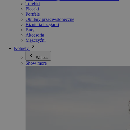
Torebki
Plecaki
Portfele
Okulary przeciwsłoneczne
Biżuteria i zegarki
Buty
Akcesoria
Mężczyźni
Kobiety
Wstecz
Show more