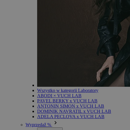
Wszystko w kategorii Laboratory
ABODI × VUCH LAB
PAVEL BERKY x VUCH LAB
ANTONIN SIMON x VUCH LAB
DOMINIK NAVRATIL x VUCH LAB
ADELA PECLOVA x VUCH LAB
Wyprzedaž %