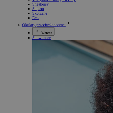
Sneakersy
Slip-on
Skórzane
Eco
Okulary przeciwsłoneczne
Wstecz
Show more