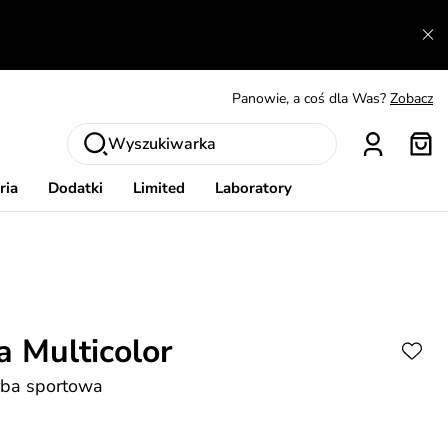
A czego nie można dowiedzieć się gdzie indziej?
Czytaj więcej
Panowie, a coś dla Was?
Zobacz
Produkty, które musisz mieć.
Dowiedz się więcej
Wymiana i zwrot za darmo
Patrz
Wyszukiwarka
Zainspiruj się
Pokaż
ria
Dodatki
Limited
Laboratory
a Multicolor
rba sportowa