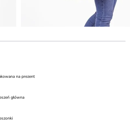
akowana na prezent
ieszeń główna
eszonki