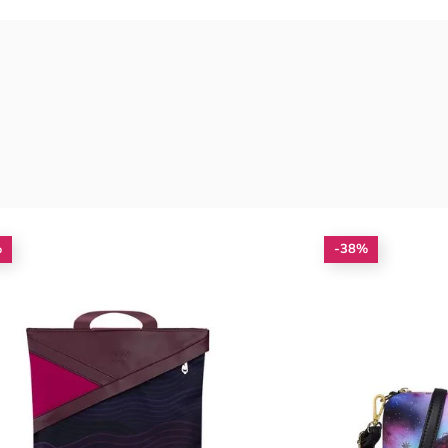
%
-38%