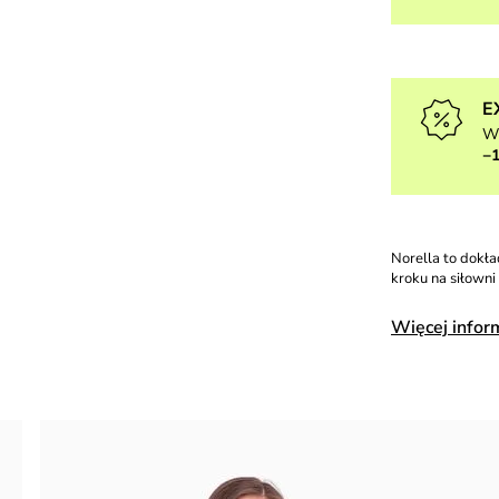
E
W
−
Norella to dokła
kroku na siłowni
Więcej infor