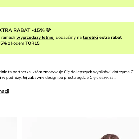
XTRA RABAT -15% 🩷
 ramach
wyprzedaży letniej
dodaliśmy na
torebki
extra rabat
15%
z kodem
TOR15
.
dnie ta partnerka, która zmotywuje Cię do lepszych wyników i dotrzyma Ci
 i w podróży. Jej zabawny design po prostu będzie Cię cieszył za…
macji