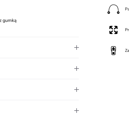
P
 z gumką
P
Z