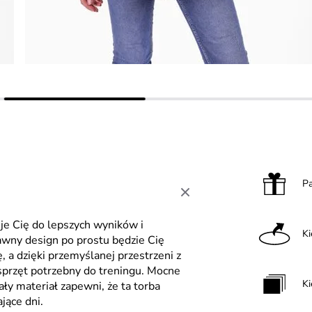
P
uje Cię do lepszych wyników i
K
bawny design po prostu będzie Cię
, a dzięki przemyślanej przestrzeni z
 sprzęt potrzebny do treningu. Mocne
Ki
ły materiał zapewni, że ta torba
jące dni.