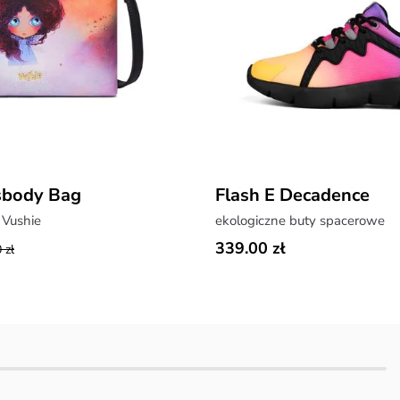
sbody Bag
Flash E Decadence
 Vushie
ekologiczne buty spacerowe
339.00 zł
 zł