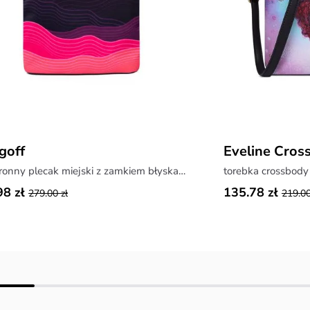
goff
Eveline Cros
przestronny plecak miejski z zamkiem błyskawicznym
torebka crossbody
98 zł
135.78 zł
279.00 zł
219.00