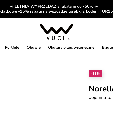
☀️
LETNIA WYPRZEDAŻ
z rabatami do
-50%
☀️
datkowe -15% rabatu na wszystkie
torebki
z kodem TOR15
Portfele
Obuwie
Okulary przeciwsłoneczne
Biżute
-38%
Norell
pojemna to