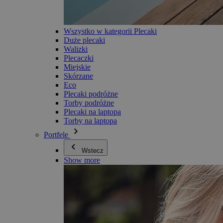
Wszystko w kategorii Plecaki
Duże plecaki
Walizki
Plecaczki
Miejskie
Skórzane
Eco
Plecaki podróżne
Torby podróżne
Plecaki na laptopa
Torby na laptopa
Portfele
Wstecz
Show more