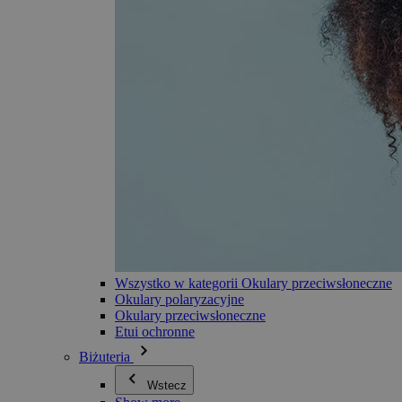
Wszystko w kategorii Okulary przeciwsłoneczne
Okulary polaryzacyjne
Okulary przeciwsłoneczne
Etui ochronne
Biżuteria
Wstecz