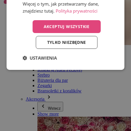
Więcej o tym, jak przetwarzamy dane,
znajdziesz tutaj.
Polityka prywatności
AKCEPTUJ WSZYSTKIE
TYLKO NIEZBĘDNE
Wszystko w kategorii Biżuteria
Kolczyki
USTAWIENIA
Bransoletki
Naszyjniki
Kolekcja Adéli Pečlovej
Srebro
Biżuteria dla par
Zegarki
Bransoletki z koralików
Akcesoria
Wstecz
Show more