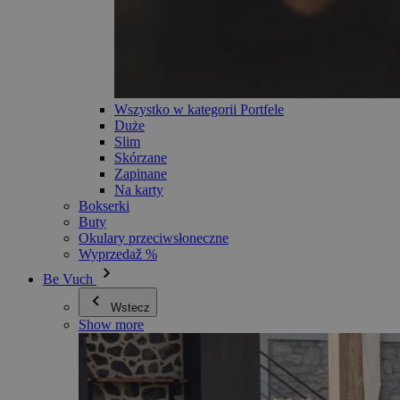
Wszystko w kategorii Portfele
Duże
Slim
Skórzane
Zapinane
Na karty
Bokserki
Buty
Okulary przeciwsłoneczne
Wyprzedaž %
Be Vuch
Wstecz
Show more