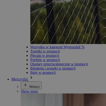
Wszystko w kategorii Wyprzedaž %
Torebki w promocji
Plecaki w promocji
Portfele w promocji
Okulary przeciwsłoneczne w promocji
Biżuteria i zegarki w promocji
Buty w promocji
Mężczyźni
Wstecz
Show more