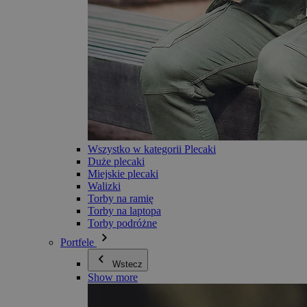
Wszystko w kategorii Plecaki
Duże plecaki
Miejskie plecaki
Walizki
Torby na ramię
Torby na laptopa
Torby podróżne
Portfele
Wstecz
Show more