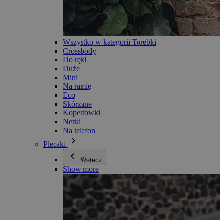
Wszystko w kategorii Torebki
Crossbody
Do ręki
Duże
Mini
Na ramię
Eco
Skórzane
Kopertówki
Nerki
Na telefon
Plecaki
Wstecz
Show more