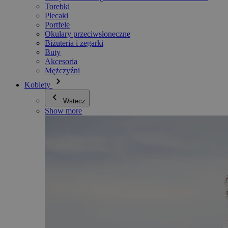
Torebki
Plecaki
Portfele
Okulary przeciwsłoneczne
Biżuteria i zegarki
Buty
Akcesoria
Mężczyźni
Kobiety
Wstecz
Show more