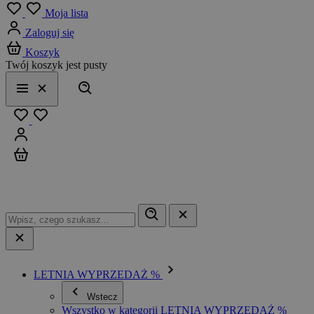
Menu
Moja lista
Zaloguj się
Koszyk
Twój koszyk jest pusty
Szukaj
Menu
Zamknij
Ulubione
Zaloguj się
Koszyk
LETNIA WYPRZEDAŻ %
Wstecz
Wszystko w kategorii LETNIA WYPRZEDAŻ %