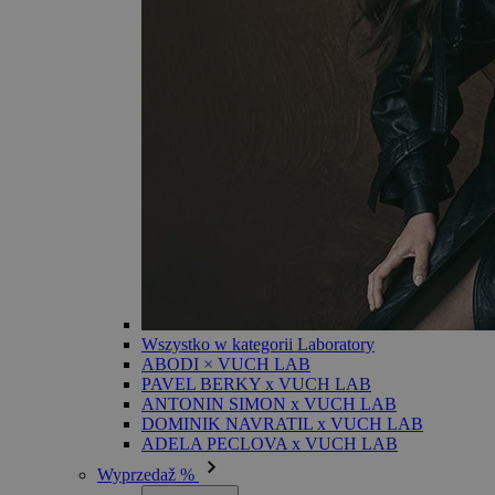
Wszystko w kategorii Laboratory
ABODI × VUCH LAB
PAVEL BERKY x VUCH LAB
ANTONIN SIMON x VUCH LAB
DOMINIK NAVRATIL x VUCH LAB
ADELA PECLOVA x VUCH LAB
Wyprzedaž %