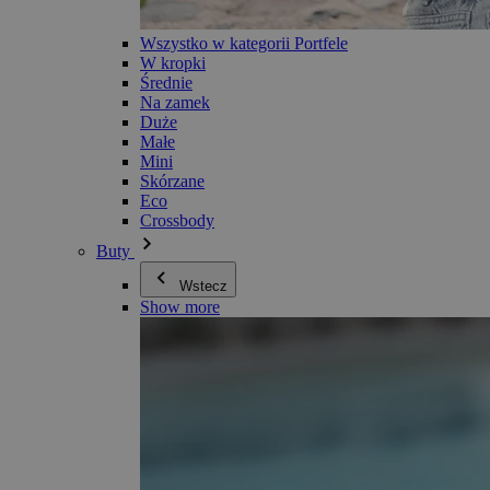
Wszystko w kategorii Portfele
W kropki
Średnie
Na zamek
Duże
Małe
Mini
Skórzane
Eco
Crossbody
Buty
Wstecz
Show more