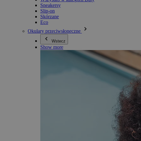
Sneakersy
Slip-on
Skórzane
Eco
Okulary przeciwsłoneczne
Wstecz
Show more