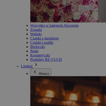
Wszystko w kategorii Akcesoria
Zegarki
Walizki
Czapki z daszkiem
Czapki i szaliki
Breloczki
Paski
Kosmetyczki
Produkty RE:VUCH
Limited
Wstecz