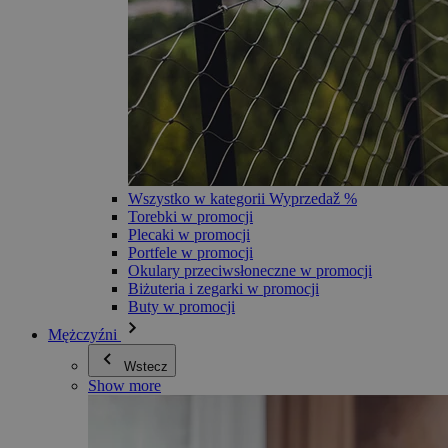
Wszystko w kategorii Wyprzedaž %
Torebki w promocji
Plecaki w promocji
Portfele w promocji
Okulary przeciwsłoneczne w promocji
Biżuteria i zegarki w promocji
Buty w promocji
Mężczyźni
Wstecz
Show more