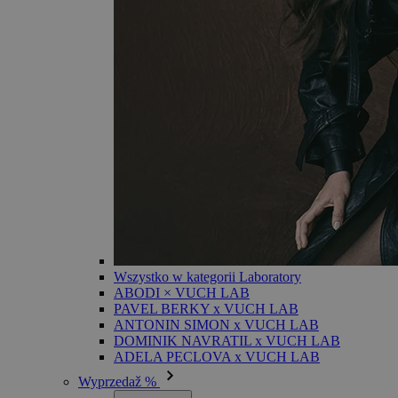
Wszystko w kategorii Laboratory
ABODI × VUCH LAB
PAVEL BERKY x VUCH LAB
ANTONIN SIMON x VUCH LAB
DOMINIK NAVRATIL x VUCH LAB
ADELA PECLOVA x VUCH LAB
Wyprzedaž %