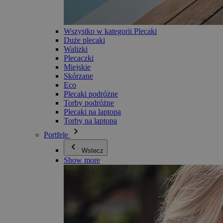
Wszystko w kategorii Plecaki
Duże plecaki
Walizki
Plecaczki
Miejskie
Skórzane
Eco
Plecaki podróżne
Torby podróżne
Plecaki na laptopa
Torby na laptopa
Portfele
Wstecz
Show more