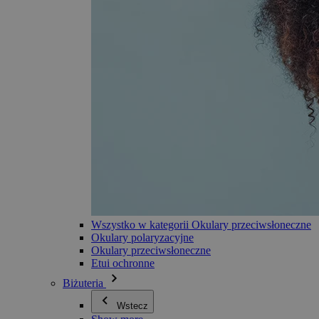
Wszystko w kategorii Okulary przeciwsłoneczne
Okulary polaryzacyjne
Okulary przeciwsłoneczne
Etui ochronne
Biżuteria
Wstecz