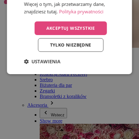
Więcej o tym, jak przetwarzamy dane,
znajdziesz tutaj.
Polityka prywatności
AKCEPTUJ WSZYSTKIE
TYLKO NIEZBĘDNE
Wszystko w kategorii Biżuteria
Kolczyki
USTAWIENIA
Bransoletki
Naszyjniki
Kolekcja Adéli Pečlovej
Srebro
Biżuteria dla par
Zegarki
Bransoletki z koralików
Akcesoria
Wstecz
Show more