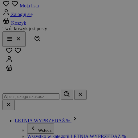
Menu
Moja lista
Zaloguj się
Koszyk
Twój koszyk jest pusty
Szukaj
Menu
Zamknij
Ulubione
Zaloguj się
Koszyk
LETNIA WYPRZEDAŻ %
Wstecz
Wszystko w kategorii LETNIA WYPRZEDAŻ %