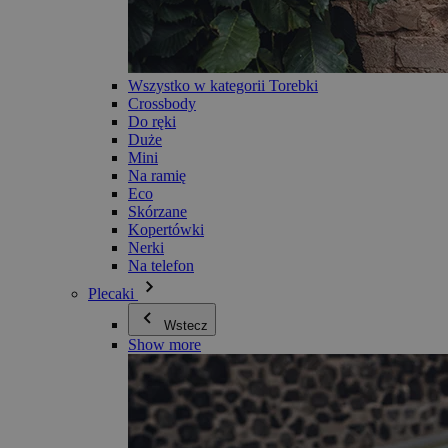
Wszystko w kategorii Torebki
Crossbody
Do ręki
Duże
Mini
Na ramię
Eco
Skórzane
Kopertówki
Nerki
Na telefon
Plecaki
Wstecz
Show more