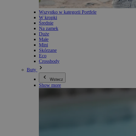
Wszystko w kategorii Portfele
W kropki
Średnie
Na zamek
Duże
Małe
Mini
Skórzane
Eco
Crossbody
Buty
Wstecz
Show more