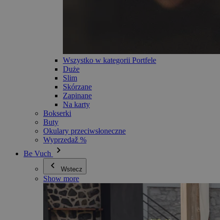
Wszystko w kategorii Portfele
Duże
Slim
Skórzane
Zapinane
Na karty
Bokserki
Buty
Okulary przeciwsłoneczne
Wyprzedaž %
Be Vuch
Wstecz
Show more