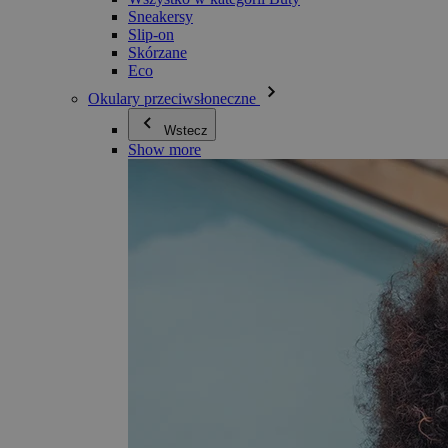
Sneakersy
Slip-on
Skórzane
Eco
Okulary przeciwsłoneczne
Wstecz
Show more