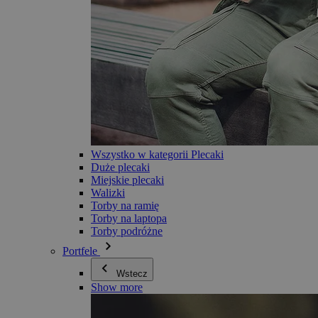
Wszystko w kategorii Plecaki
Duże plecaki
Miejskie plecaki
Walizki
Torby na ramię
Torby na laptopa
Torby podróżne
Portfele
Wstecz
Show more