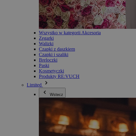
Wszystko w kategorii Akcesoria
Zegarki
Walizki
Czapki z daszkiem
Czapki i szaliki
Breloczki
Paski
Kosmetyczki
Produkty RE:VUCH
Limited
Wstecz