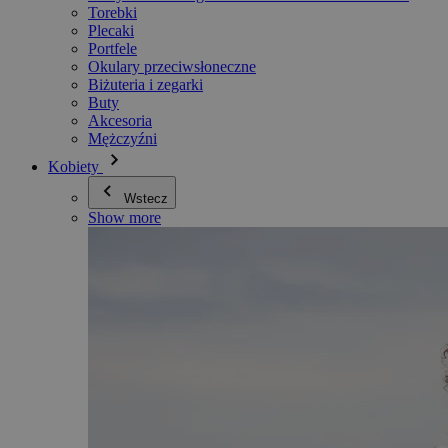
Torebki
Plecaki
Portfele
Okulary przeciwsłoneczne
Biżuteria i zegarki
Buty
Akcesoria
Mężczyźni
Kobiety
Wstecz
Show more