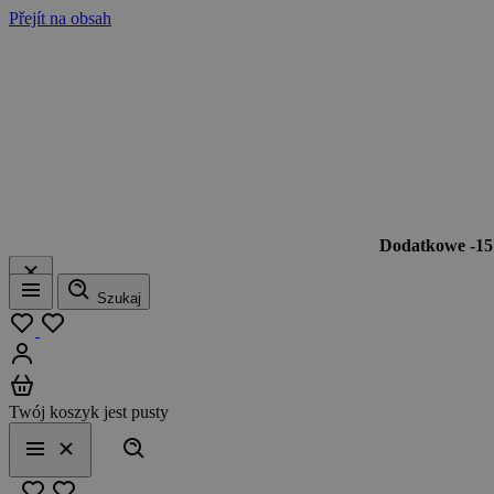
Přejít na obsah
Dodatkowe -1
Szukaj
Menu
Moja lista
Zaloguj się
Koszyk
Twój koszyk jest pusty
Szukaj
Menu
Zamknij
Ulubione