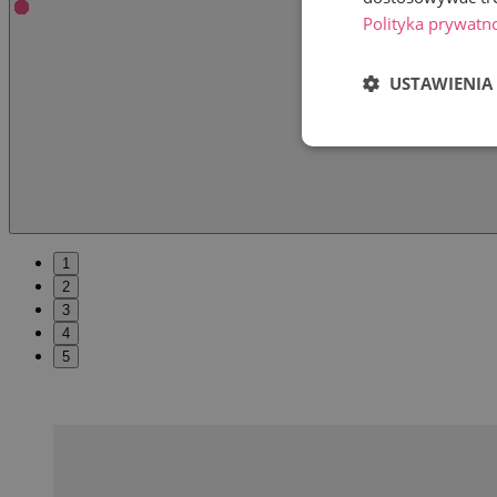
Polityka prywatn
USTAWIENIA
1
2
3
4
5