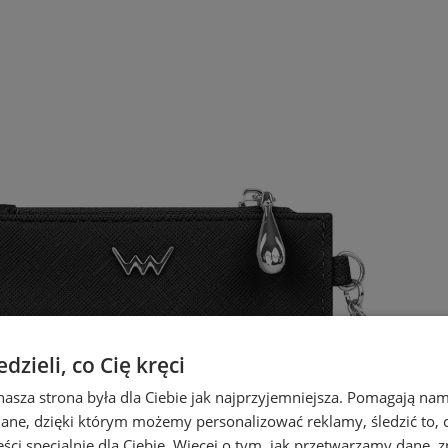
zieli, co Cię kręci
nasza strona była dla Ciebie jak najprzyjemniejsza. Pomagają nam
dane, dzięki którym możemy personalizować reklamy, śledzić to, co
ci specjalnie dla Ciebie. Więcej o tym, jak przetwarzamy dane, zn