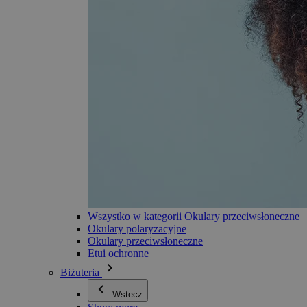
Wszystko w kategorii Okulary przeciwsłoneczne
Okulary polaryzacyjne
Okulary przeciwsłoneczne
Etui ochronne
Biżuteria
Wstecz