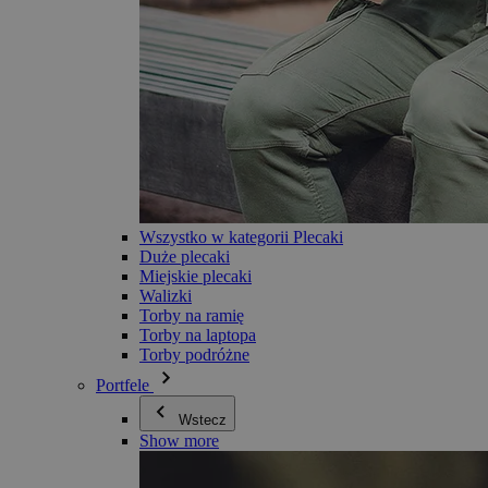
Wszystko w kategorii Plecaki
Duże plecaki
Miejskie plecaki
Walizki
Torby na ramię
Torby na laptopa
Torby podróżne
Portfele
Wstecz
Show more