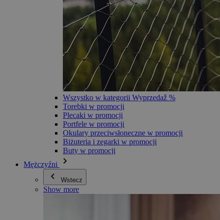
Wszystko w kategorii Wyprzedaž %
Torebki w promocji
Plecaki w promocji
Portfele w promocji
Okulary przeciwsłoneczne w promocji
Biżuteria i zegarki w promocji
Buty w promocji
Mężczyźni
Wstecz
Show more