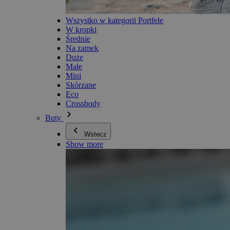
Wszystko w kategorii Portfele
W kropki
Średnie
Na zamek
Duże
Małe
Mini
Skórzane
Eco
Crossbody
Buty
Wstecz
Show more