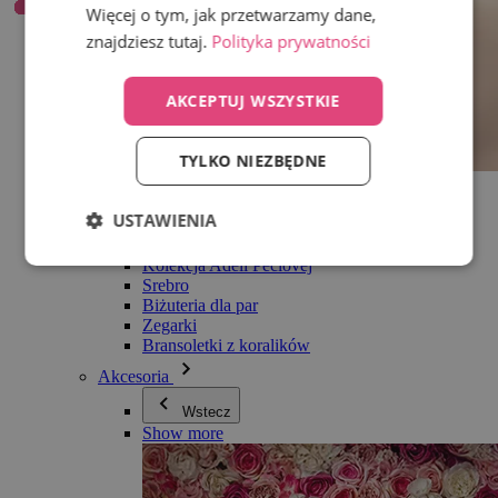
Więcej o tym, jak przetwarzamy dane,
znajdziesz tutaj.
Polityka prywatności
AKCEPTUJ WSZYSTKIE
TYLKO NIEZBĘDNE
Wszystko w kategorii Biżuteria
Kolczyki
USTAWIENIA
Bransoletki
Naszyjniki
Kolekcja Adéli Pečlovej
Srebro
Biżuteria dla par
Zegarki
Bransoletki z koralików
Akcesoria
Wstecz
Show more