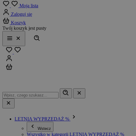
Menu
Moja lista
Zaloguj się
Koszyk
Twój koszyk jest pusty
Szukaj
Menu
Zamknij
Ulubione
Zaloguj się
Koszyk
LETNIA WYPRZEDAŻ %
Wstecz
Wszystko w kategorii LETNIA WYPRZEDAŻ %