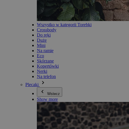
Wszystko w kategorii Torebki
Crossbody
Do ręki
Duże
Mini
Na ramię
Eco
Skórzane
Kopertówki
Nerki
Na telefon
Plecaki
Wstecz
Show more