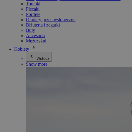
Torebki
Plecaki
Portfele
Okulary przeciwsłoneczne
Biżuteria i zegarki
Buty
Akcesoria
Mężczyźni
Kobiety
Wstecz
Show more