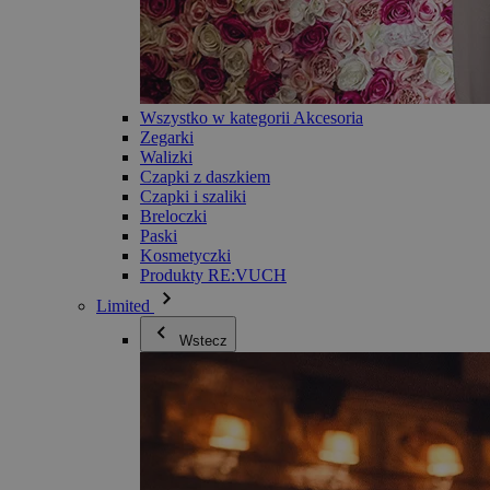
Wszystko w kategorii Akcesoria
Zegarki
Walizki
Czapki z daszkiem
Czapki i szaliki
Breloczki
Paski
Kosmetyczki
Produkty RE:VUCH
Limited
Wstecz