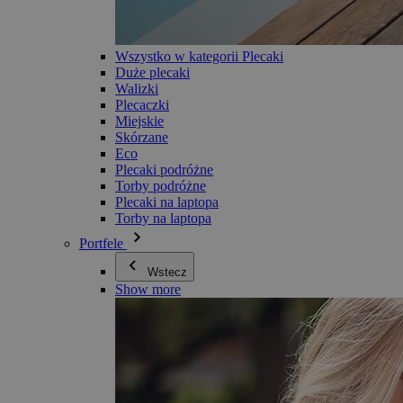
Wszystko w kategorii Plecaki
Duże plecaki
Walizki
Plecaczki
Miejskie
Skórzane
Eco
Plecaki podróżne
Torby podróżne
Plecaki na laptopa
Torby na laptopa
Portfele
Wstecz
Show more