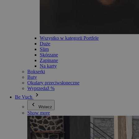
Wszystko w kategorii Portfele
Duże
Slim
Skórzane
Zapinane
Na karty
Bokserki
Buty
Okulary przeciwsłoneczne
Wyprzedaž %
Be Vuch
Wstecz
Show more