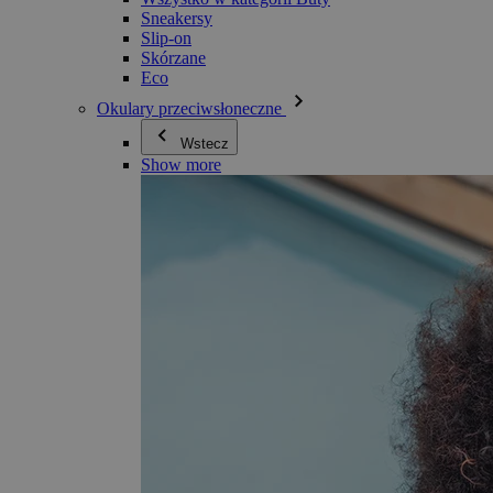
Sneakersy
Slip-on
Skórzane
Eco
Okulary przeciwsłoneczne
Wstecz
Show more