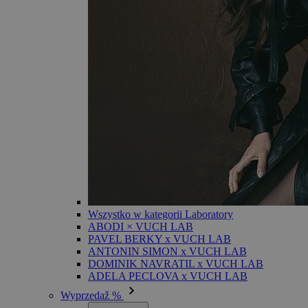
Wszystko w kategorii Laboratory
ABODI × VUCH LAB
PAVEL BERKY x VUCH LAB
ANTONIN SIMON x VUCH LAB
DOMINIK NAVRATIL x VUCH LAB
ADELA PECLOVA x VUCH LAB
Wyprzedaž %