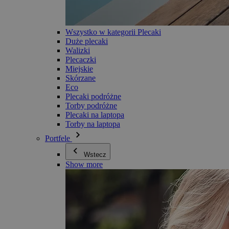
Wszystko w kategorii Plecaki
Duże plecaki
Walizki
Plecaczki
Miejskie
Skórzane
Eco
Plecaki podróżne
Torby podróżne
Plecaki na laptopa
Torby na laptopa
Portfele
Wstecz
Show more