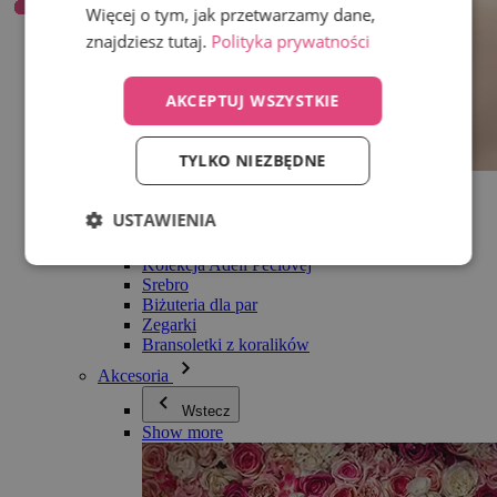
Więcej o tym, jak przetwarzamy dane,
znajdziesz tutaj.
Polityka prywatności
AKCEPTUJ WSZYSTKIE
TYLKO NIEZBĘDNE
Wszystko w kategorii Biżuteria
Kolczyki
USTAWIENIA
Bransoletki
Naszyjniki
Kolekcja Adéli Pečlovej
Srebro
Biżuteria dla par
Zegarki
Bransoletki z koralików
Akcesoria
Wstecz
Show more