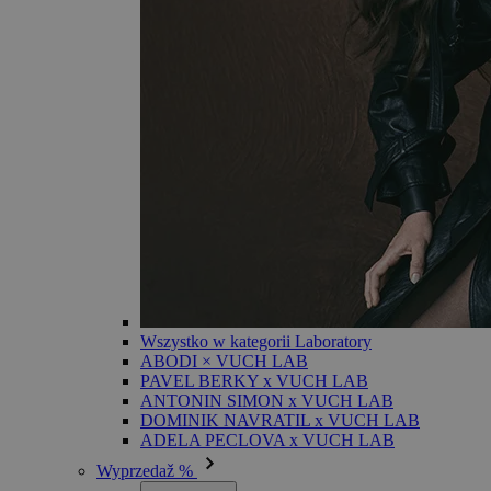
Wszystko w kategorii Laboratory
ABODI × VUCH LAB
PAVEL BERKY x VUCH LAB
ANTONIN SIMON x VUCH LAB
DOMINIK NAVRATIL x VUCH LAB
ADELA PECLOVA x VUCH LAB
Wyprzedaž %