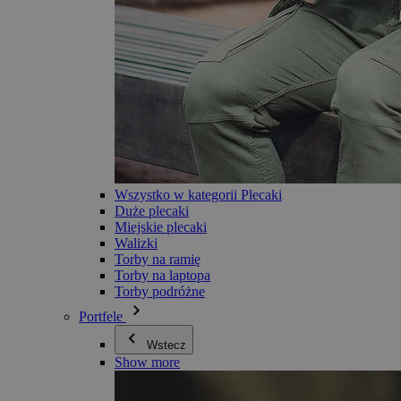
Wszystko w kategorii Plecaki
Duże plecaki
Miejskie plecaki
Walizki
Torby na ramię
Torby na laptopa
Torby podróżne
Portfele
Wstecz
Show more