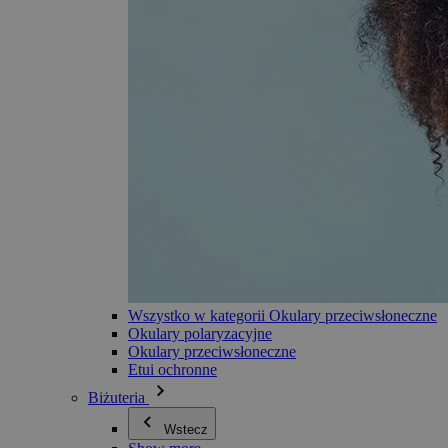
Wszystko w kategorii Okulary przeciwsłoneczne
Okulary polaryzacyjne
Okulary przeciwsłoneczne
Etui ochronne
Biżuteria
Wstecz