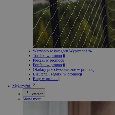
Wszystko w kategorii Wyprzedaž %
Torebki w promocji
Plecaki w promocji
Portfele w promocji
Okulary przeciwsłoneczne w promocji
Biżuteria i zegarki w promocji
Buty w promocji
Mężczyźni
Wstecz
Show more