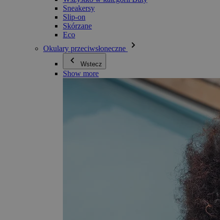
Sneakersy
Slip-on
Skórzane
Eco
Okulary przeciwsłoneczne
Wstecz
Show more