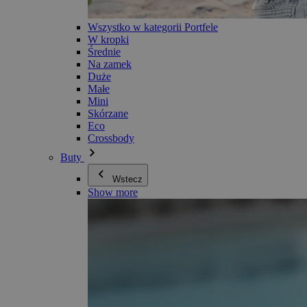
Wszystko w kategorii Portfele
W kropki
Średnie
Na zamek
Duże
Małe
Mini
Skórzane
Eco
Crossbody
Buty
Wstecz
Show more