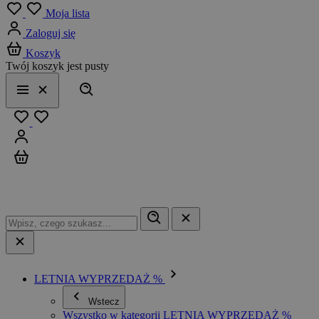
Menu
Moja lista
Zaloguj się
Koszyk
Twój koszyk jest pusty
Szukaj
Menu
Zamknij
Ulubione
Zaloguj się
Koszyk
LETNIA WYPRZEDAŻ %
Wstecz
Wszystko w kategorii LETNIA WYPRZEDAŻ %