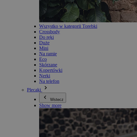
Wszystko w kategorii Torebki
Crossbody
Do ręki
Duże
Mini
Na ramię
Eco
Skórzane
Kopertówki
Nerki
Na telefon
Plecaki
Wstecz
Show more