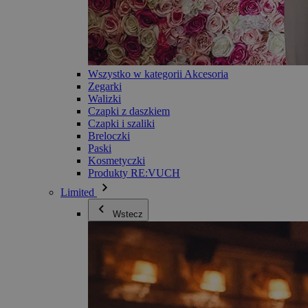
Wszystko w kategorii Akcesoria
Zegarki
Walizki
Czapki z daszkiem
Czapki i szaliki
Breloczki
Paski
Kosmetyczki
Produkty RE:VUCH
Limited
Wstecz