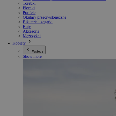
Torebki
Plecaki
Portfele
Okulary przeciwsłoneczne
Biżuteria i zegarki
Buty
Akcesoria
Mężczyźni
Kobiety
Wstecz
Show more