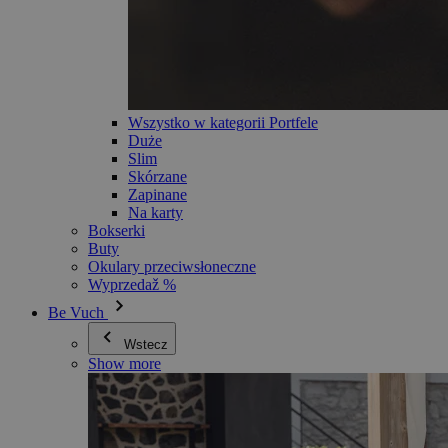
Wszystko w kategorii Portfele
Duże
Slim
Skórzane
Zapinane
Na karty
Bokserki
Buty
Okulary przeciwsłoneczne
Wyprzedaž %
Be Vuch
Wstecz
Show more