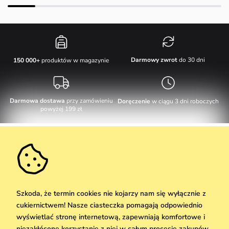
Darmowy zwrot
do 30 dni
150 000+
produktów w magazynie
Darmowa dostawa
przy zamówieniu
Doręczenie
w ciągu 3 dni roboczych
powyżej 199 zł
Obsługa klienta
W dni robocze Pn-Pt: 8-17h
Informacje o zakupie
info@vuch.pl
Kontakt
Dodatkowe informacje
+48 17 283 29 55
Najczęściej zadawane pytania
Szkoda, że termin cookies nie kojarzy nam się wyłącznie z
O nas
cukiernictwem! Nasze ciasteczka pomagają odpowiednio
Nie możesz zaprzepaścić takiej okazji!
Materiały i pielęgnacja
Kariera
wyświetlać stronę internetową, zapewniają komfortowe i
Dostawa i płatność
Nowości
Zniżki
Okazja
niezakłócone korzystanie z niej w całym procesie zakupów