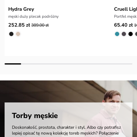
Hydra Grey
Cruell Lig
męski duży plecak podróżny
Portfel męsk
252.85 zł
65.40 zł
389.00 zł
1
Torby męskie
Doskonałość, prostota, charakter i styl. Albo czy potrafisz
lepiej opisać tę nową kolekcję toreb męskich? Połączenie