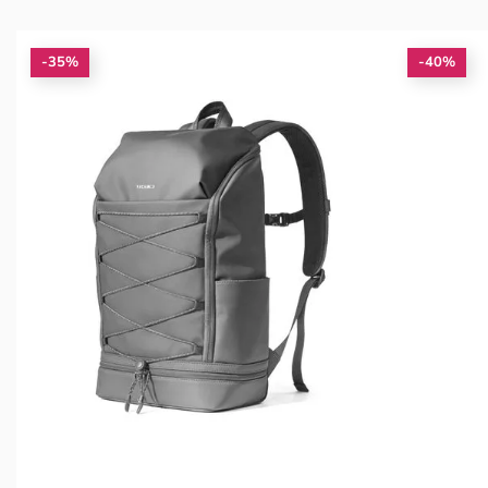
-35%
-40%