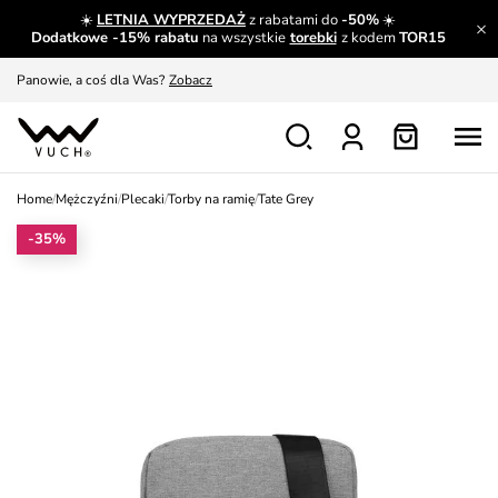
☀️
LETNIA WYPRZEDAŻ
z rabatami do
-50%
☀️
A czego nie można dowiedzieć się gdzie indziej?
Czytaj więcej
Dodatkowe -15% rabatu
na wszystkie
torebki
z kodem
TOR15
Panowie, a coś dla Was?
Zobacz
Produkty, które musisz mieć.
Dowiedz się więcej
Wymiana i zwrot za darmo
Patrz
Home
/
Mężczyźni
/
Plecaki
/
Torby na ramię
/
Tate Grey
Zainspiruj się
Pokaż
-35%