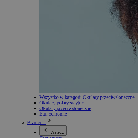
Wszystko w kategorii Okulary przeciwsłoneczne
Okulary polaryzacyjne
Okulary przeciwsłoneczne
Etui ochronne
Biżuteria
Wstecz