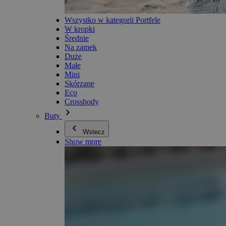
Wszystko w kategorii Portfele
W kropki
Średnie
Na zamek
Duże
Małe
Mini
Skórzane
Eco
Crossbody
Buty
Wstecz
Show more