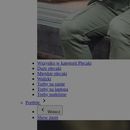
Wszystko w kategorii Plecaki
Duże plecaki
Miejskie plecaki
Walizki
Torby na ramię
Torby na laptopa
Torby podróżne
Portfele
Wstecz
Show more