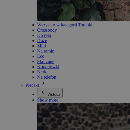
Wszystko w kategorii Torebki
Crossbody
Do ręki
Duże
Mini
Na ramię
Eco
Skórzane
Kopertówki
Nerki
Na telefon
Plecaki
Wstecz
Show more