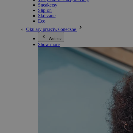
Sneakersy
Slip-on
Skórzane
Eco
Okulary przeciwsłoneczne
Wstecz
Show more