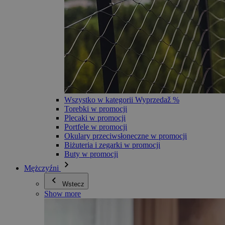
Wszystko w kategorii Wyprzedaž %
Torebki w promocji
Plecaki w promocji
Portfele w promocji
Okulary przeciwsłoneczne w promocji
Biżuteria i zegarki w promocji
Buty w promocji
Mężczyźni
Wstecz
Show more