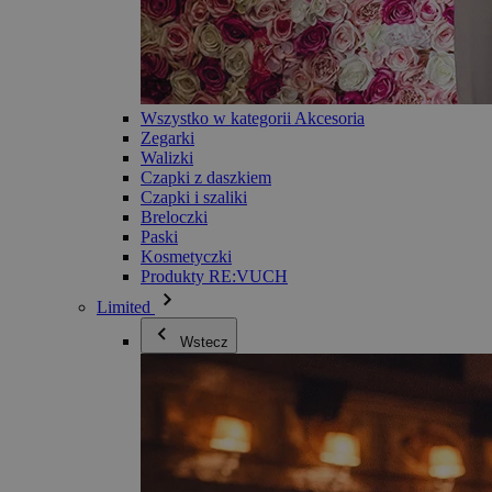
Wszystko w kategorii Akcesoria
Zegarki
Walizki
Czapki z daszkiem
Czapki i szaliki
Breloczki
Paski
Kosmetyczki
Produkty RE:VUCH
Limited
Wstecz