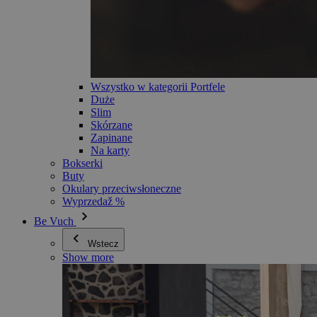
Wszystko w kategorii Portfele
Duże
Slim
Skórzane
Zapinane
Na karty
Bokserki
Buty
Okulary przeciwsłoneczne
Wyprzedaž %
Be Vuch
Wstecz
Show more