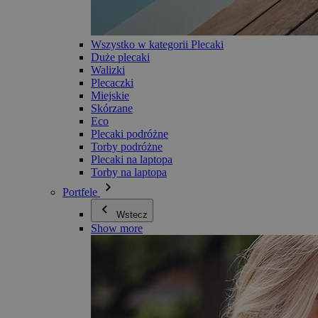
Wszystko w kategorii Plecaki
Duże plecaki
Walizki
Plecaczki
Miejskie
Skórzane
Eco
Plecaki podróżne
Torby podróżne
Plecaki na laptopa
Torby na laptopa
Portfele
Wstecz
Show more