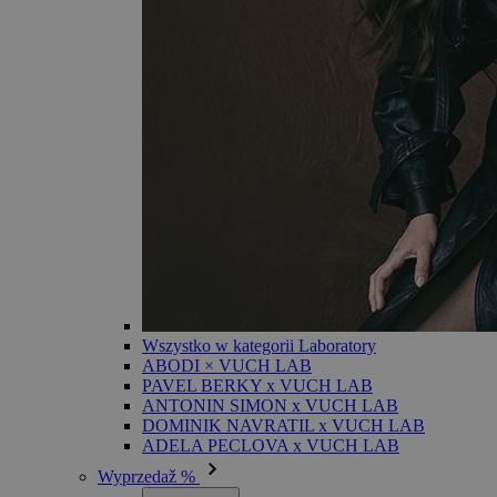
Wszystko w kategorii Laboratory
ABODI × VUCH LAB
PAVEL BERKY x VUCH LAB
ANTONIN SIMON x VUCH LAB
DOMINIK NAVRATIL x VUCH LAB
ADELA PECLOVA x VUCH LAB
Wyprzedaž %