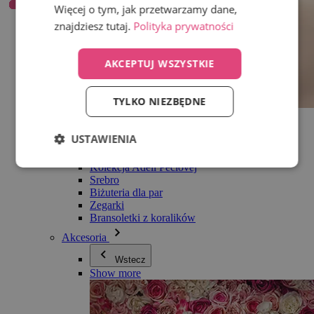
Więcej o tym, jak przetwarzamy dane,
znajdziesz tutaj.
Polityka prywatności
AKCEPTUJ WSZYSTKIE
TYLKO NIEZBĘDNE
Wszystko w kategorii Biżuteria
Kolczyki
USTAWIENIA
Bransoletki
Naszyjniki
Kolekcja Adéli Pečlovej
Srebro
Biżuteria dla par
Zegarki
Bransoletki z koralików
Akcesoria
Wstecz
Show more