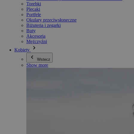
Torebki
Plecaki
Portfele
Okulary przeciwsłoneczne
Biżuteria i zegarki
Buty
Akcesoria
Mężczyźni
Kobiety
Wstecz
Show more