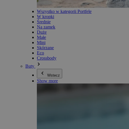
Wszystko w kategorii Portfele
W kropki
Średnie
Na zamek
Duże
Małe
Mini
Skórzane
Eco
Crossbody
Buty
Wstecz
Show more