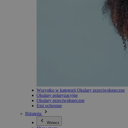
Wszystko w kategorii Okulary przeciwsłoneczne
Okulary polaryzacyjne
Okulary przeciwsłoneczne
Etui ochronne
Biżuteria
Wstecz