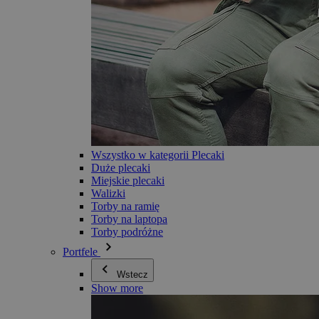
Wszystko w kategorii Plecaki
Duże plecaki
Miejskie plecaki
Walizki
Torby na ramię
Torby na laptopa
Torby podróżne
Portfele
Wstecz
Show more