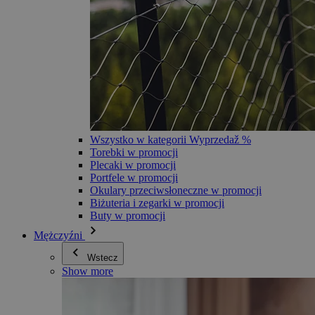
Wszystko w kategorii Wyprzedaž %
Torebki w promocji
Plecaki w promocji
Portfele w promocji
Okulary przeciwsłoneczne w promocji
Biżuteria i zegarki w promocji
Buty w promocji
Mężczyźni
Wstecz
Show more