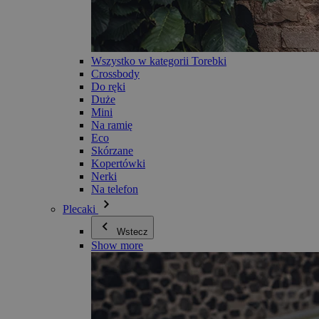
Wszystko w kategorii Torebki
Crossbody
Do ręki
Duże
Mini
Na ramię
Eco
Skórzane
Kopertówki
Nerki
Na telefon
Plecaki
Wstecz
Show more