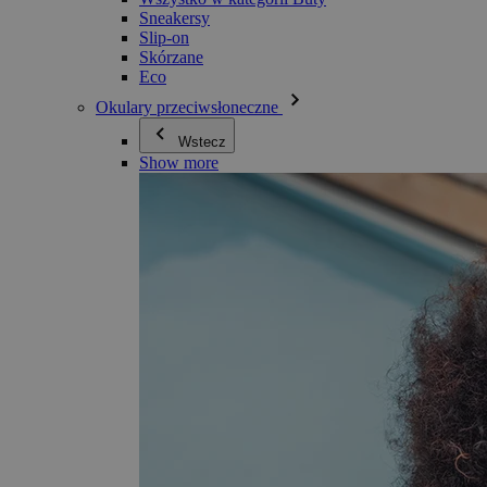
Sneakersy
Slip-on
Skórzane
Eco
Okulary przeciwsłoneczne
Wstecz
Show more