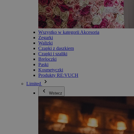
Wszystko w kategorii Akcesoria
Zegarki
Walizki
Czapki z daszkiem
Czapki i szaliki
Breloczki
Paski
Kosmetyczki
Produkty RE:VUCH
Limited
Wstecz