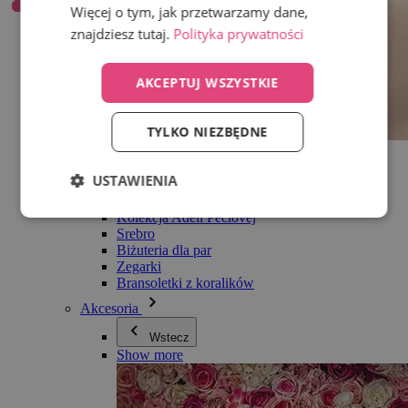
Więcej o tym, jak przetwarzamy dane,
znajdziesz tutaj.
Polityka prywatności
AKCEPTUJ WSZYSTKIE
TYLKO NIEZBĘDNE
Wszystko w kategorii Biżuteria
Kolczyki
USTAWIENIA
Bransoletki
Naszyjniki
Kolekcja Adéli Pečlovej
Srebro
Biżuteria dla par
Zegarki
Bransoletki z koralików
Akcesoria
Wstecz
Show more