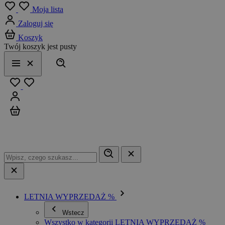
Menu
Moja lista
Zaloguj się
Koszyk
Twój koszyk jest pusty
Szukaj
Menu
Zamknij
Ulubione
Zaloguj się
Koszyk
LETNIA WYPRZEDAŻ %
Wstecz
Wszystko w kategorii LETNIA WYPRZEDAŻ %