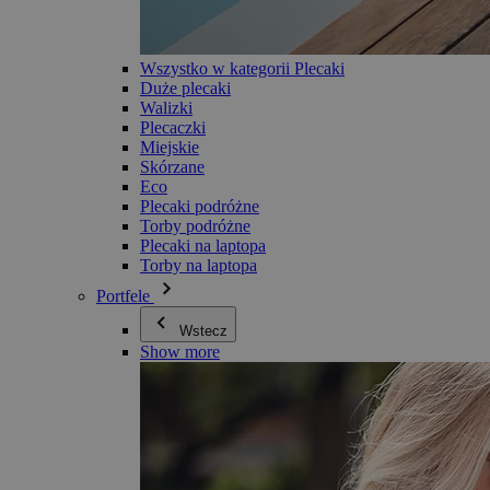
Wszystko w kategorii Plecaki
Duże plecaki
Walizki
Plecaczki
Miejskie
Skórzane
Eco
Plecaki podróżne
Torby podróżne
Plecaki na laptopa
Torby na laptopa
Portfele
Wstecz
Show more