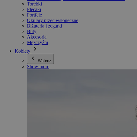
Torebki
Plecaki
Portfele
Okulary przeciwsłoneczne
Biżuteria i zegarki
Buty
Akcesoria
Mężczyźni
Kobiety
Wstecz
Show more