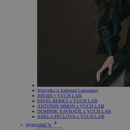
Wszystko w kategorii Laboratory
ABODI × VUCH LAB
PAVEL BERKY x VUCH LAB
ANTONIN SIMON x VUCH LAB
DOMINIK NAVRATIL x VUCH LAB
ADELA PECLOVA x VUCH LAB
Wyprzedaž %