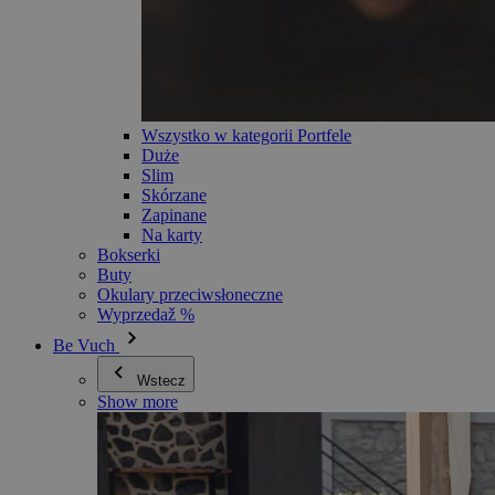
Wszystko w kategorii Portfele
Duże
Slim
Skórzane
Zapinane
Na karty
Bokserki
Buty
Okulary przeciwsłoneczne
Wyprzedaž %
Be Vuch
Wstecz
Show more