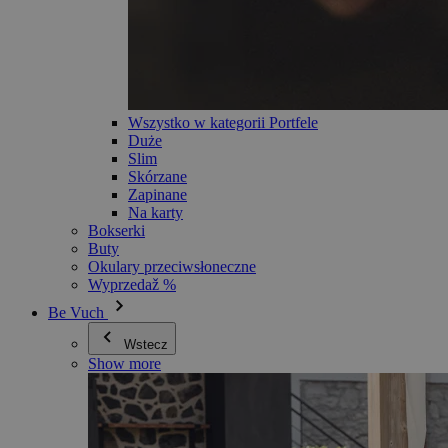
Wszystko w kategorii Portfele
Duże
Slim
Skórzane
Zapinane
Na karty
Bokserki
Buty
Okulary przeciwsłoneczne
Wyprzedaž %
Be Vuch
Wstecz
Show more