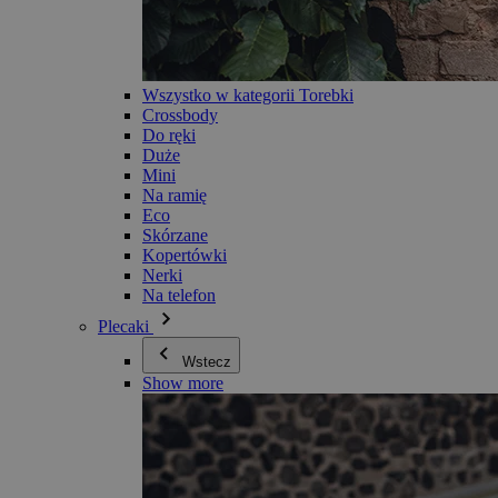
Wszystko w kategorii Torebki
Crossbody
Do ręki
Duże
Mini
Na ramię
Eco
Skórzane
Kopertówki
Nerki
Na telefon
Plecaki
Wstecz
Show more