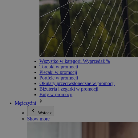
Wszystko w kategorii Wyprzedaž %
Torebki w promocji
Plecaki w promocji
Portfele w promocji
Okulary przeciwsłoneczne w promocji
Biżuteria i zegarki w promocji
Buty w promocji
Mężczyźni
Wstecz
Show more