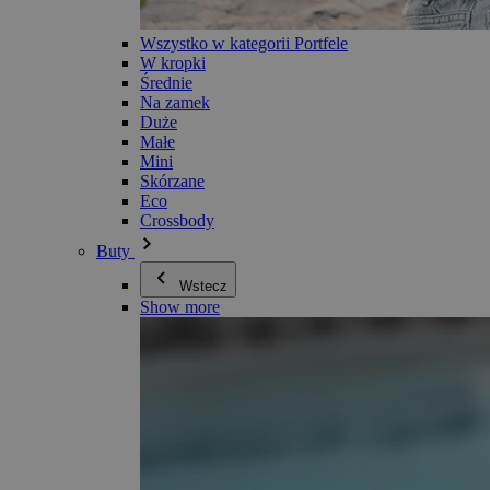
Wszystko w kategorii Portfele
W kropki
Średnie
Na zamek
Duże
Małe
Mini
Skórzane
Eco
Crossbody
Buty
Wstecz
Show more