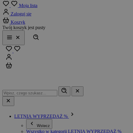
Menu
Moja lista
Zaloguj się
Koszyk
Twój koszyk jest pusty
Szukaj
Menu
Zamknij
Ulubione
Zaloguj się
Koszyk
LETNIA WYPRZEDAŻ %
Wstecz
Wszystko w kategorii LETNIA WYPRZEDAŻ %