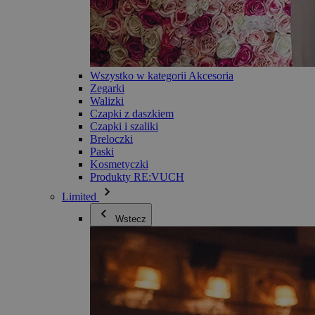
Wszystko w kategorii Akcesoria
Zegarki
Walizki
Czapki z daszkiem
Czapki i szaliki
Breloczki
Paski
Kosmetyczki
Produkty RE:VUCH
Limited
Wstecz