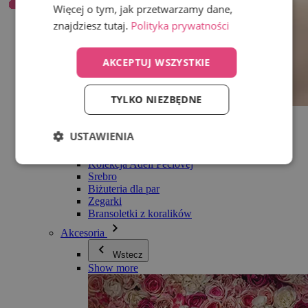
Więcej o tym, jak przetwarzamy dane,
znajdziesz tutaj.
Polityka prywatności
AKCEPTUJ WSZYSTKIE
TYLKO NIEZBĘDNE
Wszystko w kategorii Biżuteria
Kolczyki
USTAWIENIA
Bransoletki
Naszyjniki
Kolekcja Adéli Pečlovej
Srebro
Biżuteria dla par
Zegarki
Bransoletki z koralików
Akcesoria
Wstecz
Show more