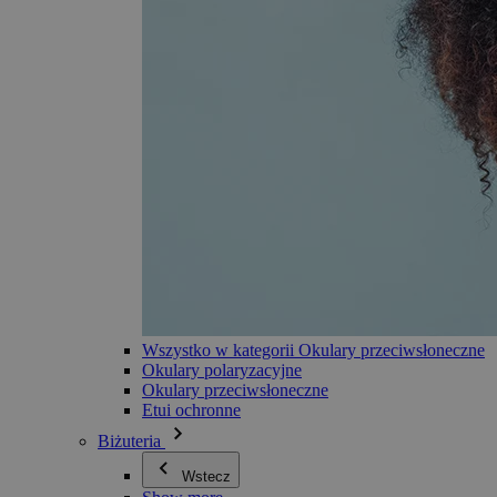
Wszystko w kategorii Okulary przeciwsłoneczne
Okulary polaryzacyjne
Okulary przeciwsłoneczne
Etui ochronne
Biżuteria
Wstecz