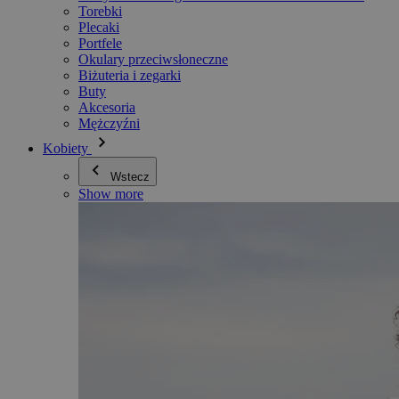
Torebki
Plecaki
Portfele
Okulary przeciwsłoneczne
Biżuteria i zegarki
Buty
Akcesoria
Mężczyźni
Kobiety
Wstecz
Show more