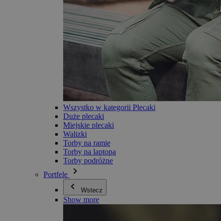
Wszystko w kategorii Plecaki
Duże plecaki
Miejskie plecaki
Walizki
Torby na ramię
Torby na laptopa
Torby podróżne
Portfele
Wstecz
Show more