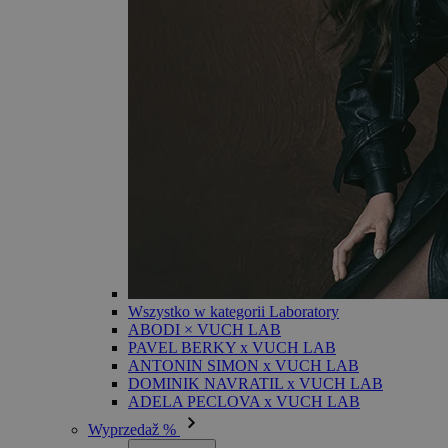
Wszystko w kategorii Laboratory
ABODI × VUCH LAB
PAVEL BERKY x VUCH LAB
ANTONIN SIMON x VUCH LAB
DOMINIK NAVRATIL x VUCH LAB
ADELA PECLOVA x VUCH LAB
Wyprzedaž %