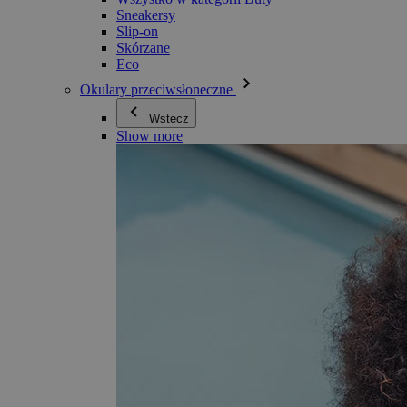
Sneakersy
Slip-on
Skórzane
Eco
Okulary przeciwsłoneczne
Wstecz
Show more