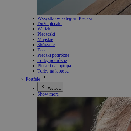
Wszystko w kategorii Plecaki
Duże plecaki
Walizki
Plecaczki
Miejskie
Skórzane
Eco
Plecaki podróżne
Torby podróżne
Plecaki na laptopa
Torby na laptopa
Portfele
Wstecz
Show more