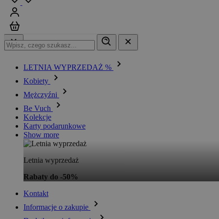
Zaloguj się
Koszyk
LETNIA WYPRZEDAŻ %
Kobiety
Mężczyźni
Be Vuch
Kolekcje
Karty podarunkowe
Show more
Letnia wyprzedaż
Rabaty do -50%
Kontakt
Informacje o zakupie