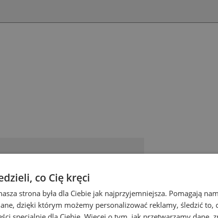
zieli, co Cię kręci
nasza strona była dla Ciebie jak najprzyjemniejsza. Pomagają nam
dane, dzięki którym możemy personalizować reklamy, śledzić to, co
ci specjalnie dla Ciebie. Więcej o tym, jak przetwarzamy dane, zn