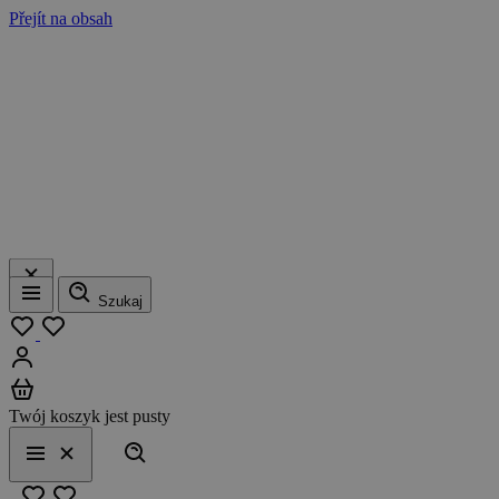
Přejít na obsah
Szukaj
Menu
Moja lista
Zaloguj się
Koszyk
Twój koszyk jest pusty
Szukaj
Menu
Zamknij
Ulubione