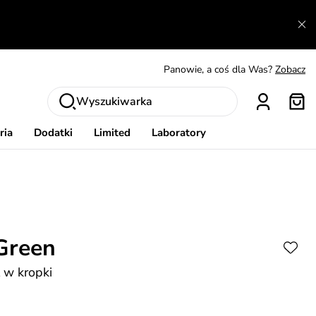
A czego nie można dowiedzieć się gdzie indziej?
Czytaj więcej
Panowie, a coś dla Was?
Zobacz
Produkty, które musisz mieć.
Dowiedz się więcej
Wymiana i zwrot za darmo
Patrz
Wyszukiwarka
Zainspiruj się
Pokaż
ria
Dodatki
Limited
Laboratory
Green
l w kropki