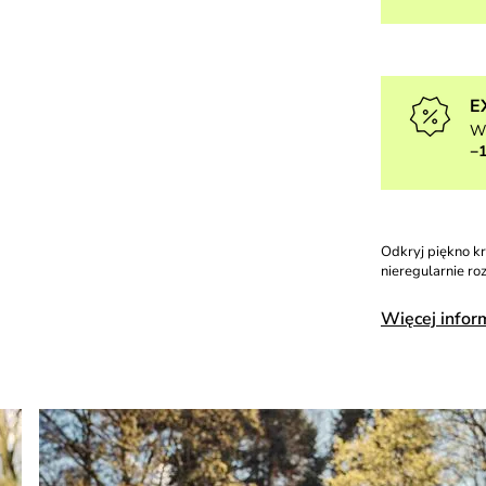
E
W
−
Odkryj piękno k
nieregularnie ro
Więcej infor