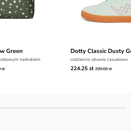
w Green
Dotty Classic Dusty G
kwiatowym nadrukiem
codzienne obuwie casualowe
224.25 zł
 zł
299.00 zł