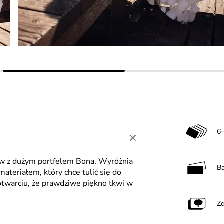
6-
ów z dużym portfelem Bona. Wyróżnia
B
ateriałem, który chce tulić się do
otwarciu, że prawdziwe piękno tkwi w
Zd