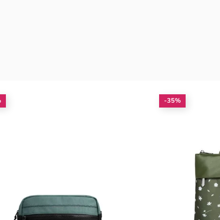
%
-35%