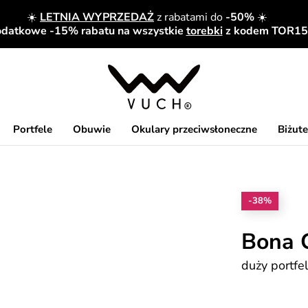
☀️
LETNIA WYPRZEDAŻ
z rabatami do
-50%
☀️
datkowe -15% rabatu na wszystkie
torebki
z kodem TOR15
Portfele
Obuwie
Okulary przeciwsłoneczne
Biżute
-38%
Bona 
duży portfe