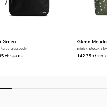
i Green
Glenn Meado
 torba crossbody
miejski plecak z 
35 zł
142.35 zł
199.00 zł
219.00