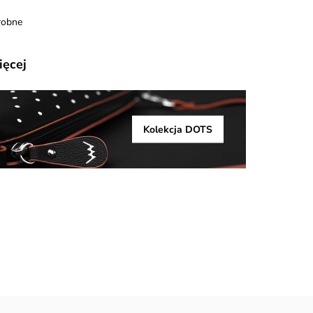
robne
ięcej
Kolekcja DOTS