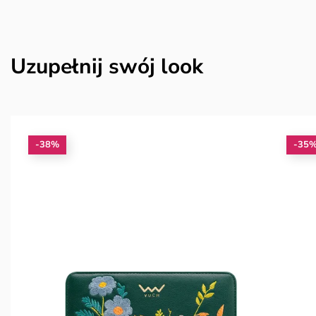
Uzupełnij swój look
-38%
-35