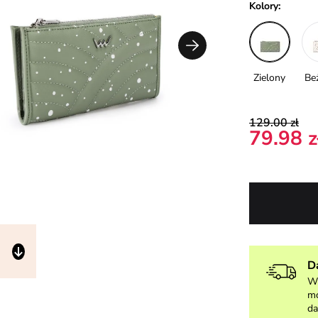
Kolory:
Zielony
Be
129.00 zł
79.98 z
D
W 
mo
da