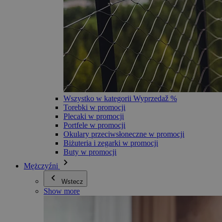
Wszystko w kategorii Wyprzedaž %
Torebki w promocji
Plecaki w promocji
Portfele w promocji
Okulary przeciwsłoneczne w promocji
Biżuteria i zegarki w promocji
Buty w promocji
Mężczyźni
Wstecz
Show more