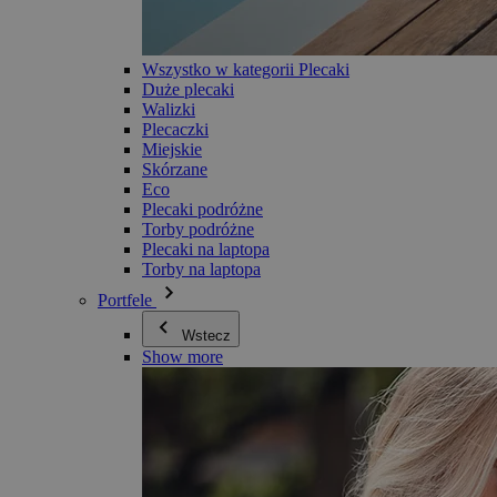
Wszystko w kategorii Plecaki
Duże plecaki
Walizki
Plecaczki
Miejskie
Skórzane
Eco
Plecaki podróżne
Torby podróżne
Plecaki na laptopa
Torby na laptopa
Portfele
Wstecz
Show more