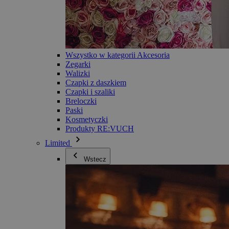
Wszystko w kategorii Akcesoria
Zegarki
Walizki
Czapki z daszkiem
Czapki i szaliki
Breloczki
Paski
Kosmetyczki
Produkty RE:VUCH
Limited
Wstecz