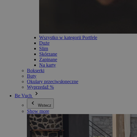
Wszystko w kategorii Portfele
Duże
Slim
Skórzane
Zapinane
Na karty
Bokserki
Buty
Okulary przeciwsłoneczne
Wyprzedaž %
Be Vuch
Wstecz
Show more