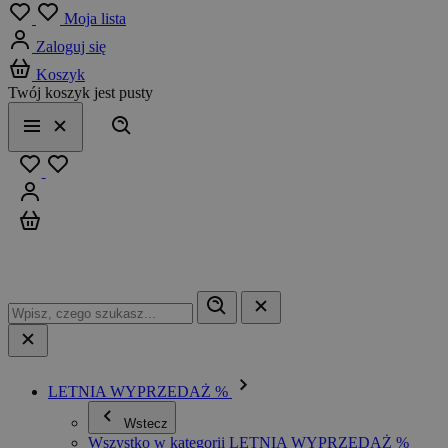
Menu
Moja lista
Zaloguj się
Koszyk
Twój koszyk jest pusty
Szukaj
Menu
Zamknij
Ulubione
Zaloguj się
Koszyk
LETNIA WYPRZEDAŻ %
Wstecz
Wszystko w kategorii LETNIA WYPRZEDAŻ %