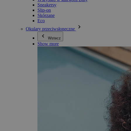
Sneakersy
Slip-on
Skórzane
Eco
Okulary przeciwsłoneczne
Wstecz
Show more