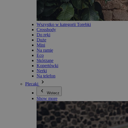
Wszystko w kategorii Torebki
Crossbody
Do ręki
Duże
Mini
Na ramię
Eco
Skórzane
Kopertówki
Nerki
Na telefon
Plecaki
Wstecz
Show more