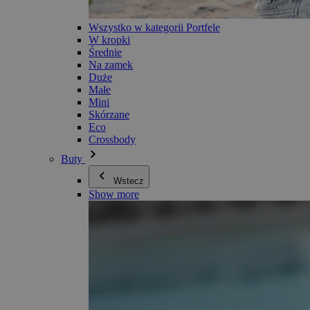
Wszystko w kategorii Portfele
W kropki
Średnie
Na zamek
Duże
Małe
Mini
Skórzane
Eco
Crossbody
Buty
Wstecz
Show more