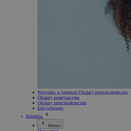
Wszystko w kategorii Okulary przeciwsłoneczne
Okulary polaryzacyjne
Okulary przeciwsłoneczne
Etui ochronne
Biżuteria
Wstecz