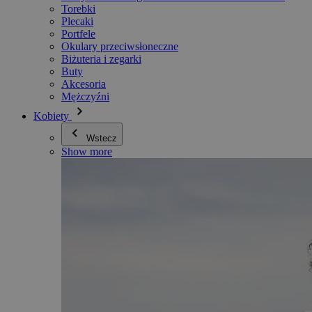
Torebki
Plecaki
Portfele
Okulary przeciwsłoneczne
Biżuteria i zegarki
Buty
Akcesoria
Mężczyźni
Kobiety
Wstecz
Show more