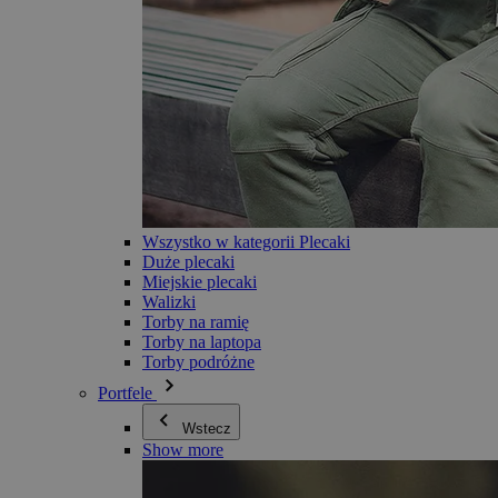
Wszystko w kategorii Plecaki
Duże plecaki
Miejskie plecaki
Walizki
Torby na ramię
Torby na laptopa
Torby podróżne
Portfele
Wstecz
Show more