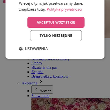
Więcej o tym, jak przetwarzamy dane,
znajdziesz tutaj.
Polityka prywatności
AKCEPTUJ WSZYSTKIE
TYLKO NIEZBĘDNE
Wszystko w kategorii Biżuteria
Kolczyki
USTAWIENIA
Bransoletki
Naszyjniki
Kolekcja Adéli Pečlovej
Srebro
Biżuteria dla par
Zegarki
Bransoletki z koralików
Akcesoria
Wstecz
Show more