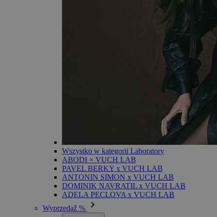
Wszystko w kategorii Laboratory
ABODI × VUCH LAB
PAVEL BERKY x VUCH LAB
ANTONIN SIMON x VUCH LAB
DOMINIK NAVRATIL x VUCH LAB
ADELA PECLOVA x VUCH LAB
Wyprzedaž %