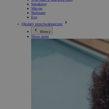
Sneakersy
Slip-on
Skórzane
Eco
Okulary przeciwsłoneczne
Wstecz
Show more