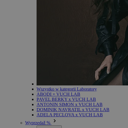
Wszystko w kategorii Laboratory
ABODI × VUCH LAB
PAVEL BERKY x VUCH LAB
ANTONIN SIMON x VUCH LAB
DOMINIK NAVRATIL x VUCH LAB
ADELA PECLOVA x VUCH LAB
Wyprzedaž %