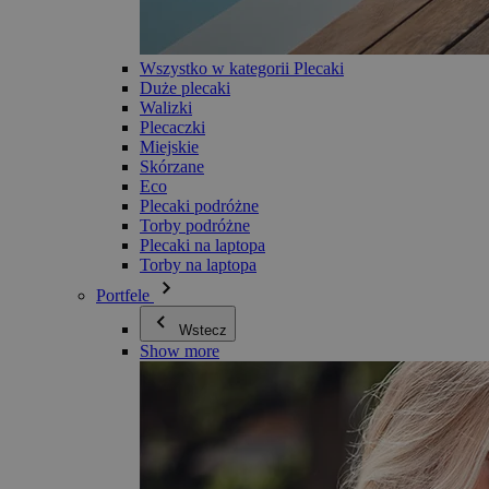
Wszystko w kategorii Plecaki
Duże plecaki
Walizki
Plecaczki
Miejskie
Skórzane
Eco
Plecaki podróżne
Torby podróżne
Plecaki na laptopa
Torby na laptopa
Portfele
Wstecz
Show more