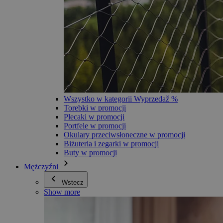
Wszystko w kategorii Wyprzedaž %
Torebki w promocji
Plecaki w promocji
Portfele w promocji
Okulary przeciwsłoneczne w promocji
Biżuteria i zegarki w promocji
Buty w promocji
Mężczyźni
Wstecz
Show more