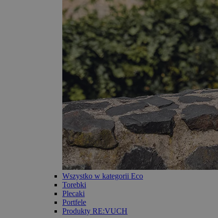
Wszystko w kategorii Eco
Torebki
Plecaki
Portfele
Produkty RE:VUCH