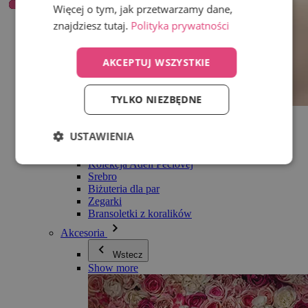
Więcej o tym, jak przetwarzamy dane,
znajdziesz tutaj.
Polityka prywatności
AKCEPTUJ WSZYSTKIE
TYLKO NIEZBĘDNE
Wszystko w kategorii Biżuteria
Kolczyki
USTAWIENIA
Bransoletki
Naszyjniki
Kolekcja Adéli Pečlovej
Srebro
Biżuteria dla par
Zegarki
Bransoletki z koralików
Akcesoria
Wstecz
Show more