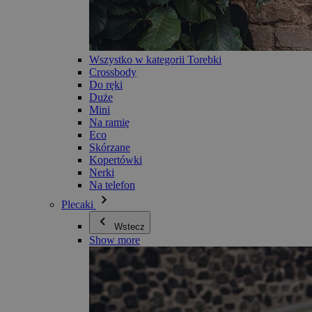
Wszystko w kategorii Torebki
Crossbody
Do ręki
Duże
Mini
Na ramię
Eco
Skórzane
Kopertówki
Nerki
Na telefon
Plecaki
Wstecz
Show more