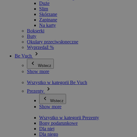
Duże
Slim
Skórzane
Zapinane
Na karty
Bokserki
Buty
Okulary przeciwsłoneczne
Wyprzedaž %
Be Vuch
Wstecz
Show more
Wszystko w kategorii Be Vuch
Prezenty
Wstecz
Show more
Wszystko w kategorii Prezenty
Bony podarunkowe
Dla niej
Dla niego