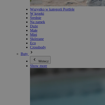
Wszystko w kategorii Portfele
W kropki
Średnie
Na zamek
Duże
Małe
Mini
Skórzane
Eco
Crossbody
Buty
Wstecz
Show more