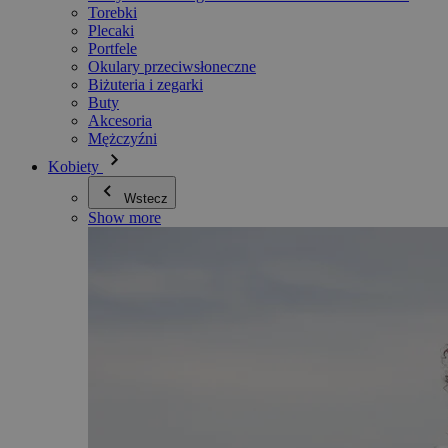
Torebki
Plecaki
Portfele
Okulary przeciwsłoneczne
Biżuteria i zegarki
Buty
Akcesoria
Mężczyźni
Kobiety
Wstecz
Show more