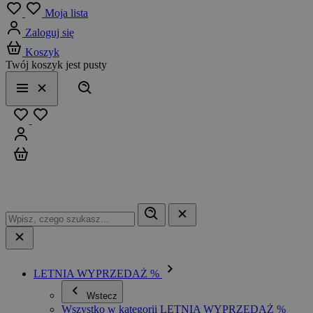
Menu
Moja lista
Zaloguj się
Koszyk
Twój koszyk jest pusty
Szukaj
Menu
Zamknij
Ulubione
Zaloguj się
Koszyk
LETNIA WYPRZEDAŻ %
Wstecz
Wszystko w kategorii LETNIA WYPRZEDAŻ %