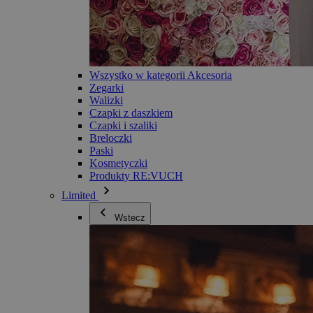
Wszystko w kategorii Akcesoria
Zegarki
Walizki
Czapki z daszkiem
Czapki i szaliki
Breloczki
Paski
Kosmetyczki
Produkty RE:VUCH
Limited
Wstecz