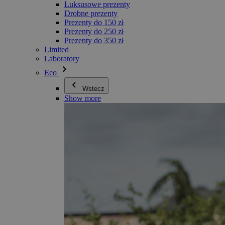
Luksusowe prezenty
Drobne prezenty
Prezenty do 150 zł
Prezenty do 250 zł
Prezenty do 350 zł
Limited
Laboratory
Eco
Wstecz
Show more