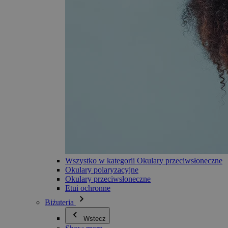
Wszystko w kategorii Okulary przeciwsłoneczne
Okulary polaryzacyjne
Okulary przeciwsłoneczne
Etui ochronne
Biżuteria
Wstecz