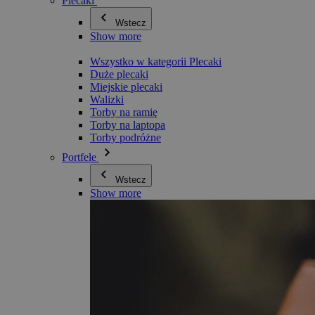
Plecaki
Wstecz
Show more
Wszystko w kategorii Plecaki
Duże plecaki
Miejskie plecaki
Walizki
Torby na ramię
Torby na laptopa
Torby podróżne
Portfele
Wstecz
Show more