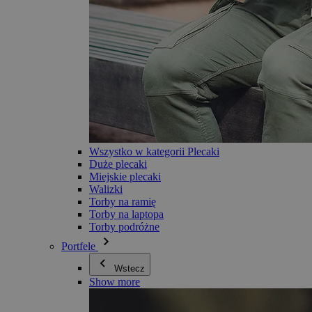
Wszystko w kategorii Plecaki
Duże plecaki
Miejskie plecaki
Walizki
Torby na ramię
Torby na laptopa
Torby podróżne
Portfele
Wstecz
Show more