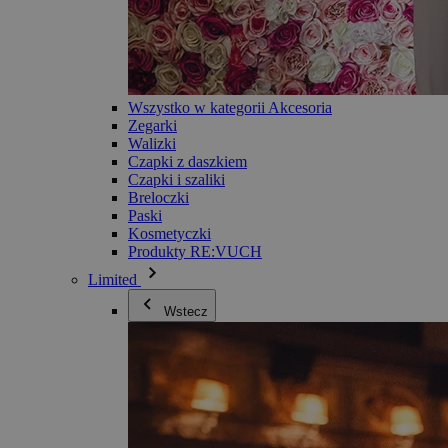
Wszystko w kategorii Akcesoria
Zegarki
Walizki
Czapki z daszkiem
Czapki i szaliki
Breloczki
Paski
Kosmetyczki
Produkty RE:VUCH
Limited
Wstecz