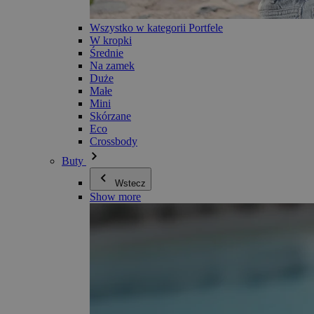
Wszystko w kategorii Portfele
W kropki
Średnie
Na zamek
Duże
Małe
Mini
Skórzane
Eco
Crossbody
Buty
Wstecz
Show more