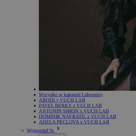
Wszystko w kategorii Laboratory
ABODI × VUCH LAB
PAVEL BERKY x VUCH LAB
ANTONIN SIMON x VUCH LAB
DOMINIK NAVRATIL x VUCH LAB
ADELA PECLOVA x VUCH LAB
Wyprzedaž %