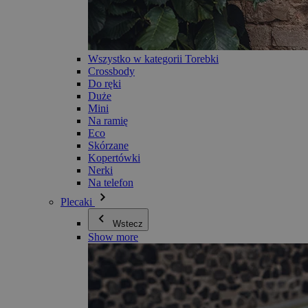
Wszystko w kategorii Torebki
Crossbody
Do ręki
Duże
Mini
Na ramię
Eco
Skórzane
Kopertówki
Nerki
Na telefon
Plecaki
Wstecz
Show more