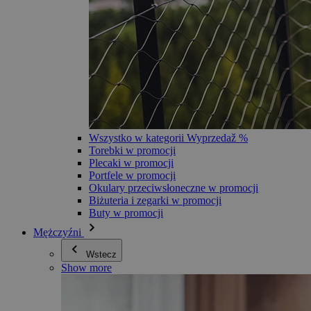
Wszystko w kategorii Wyprzedaž %
Torebki w promocji
Plecaki w promocji
Portfele w promocji
Okulary przeciwsłoneczne w promocji
Biżuteria i zegarki w promocji
Buty w promocji
Mężczyźni
Wstecz
Show more