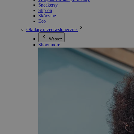
Sneakersy
Slip-on
Skórzane
Eco
Okulary przeciwsłoneczne
Wstecz
Show more