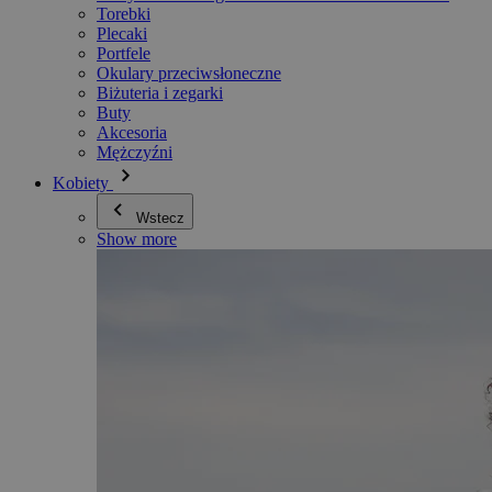
Torebki
Plecaki
Portfele
Okulary przeciwsłoneczne
Biżuteria i zegarki
Buty
Akcesoria
Mężczyźni
Kobiety
Wstecz
Show more