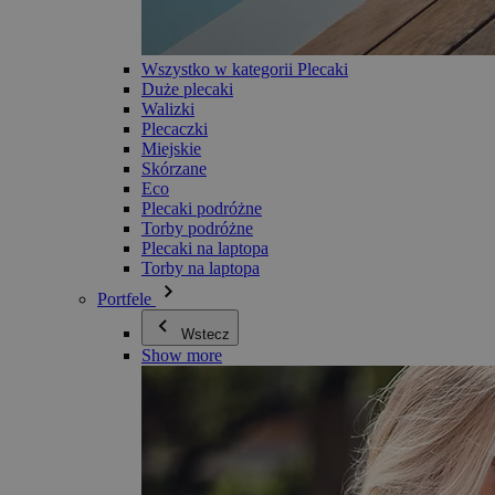
Wszystko w kategorii Plecaki
Duże plecaki
Walizki
Plecaczki
Miejskie
Skórzane
Eco
Plecaki podróżne
Torby podróżne
Plecaki na laptopa
Torby na laptopa
Portfele
Wstecz
Show more