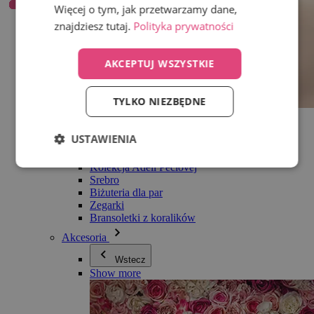
Więcej o tym, jak przetwarzamy dane,
znajdziesz tutaj.
Polityka prywatności
AKCEPTUJ WSZYSTKIE
TYLKO NIEZBĘDNE
Wszystko w kategorii Biżuteria
Kolczyki
USTAWIENIA
Bransoletki
Naszyjniki
Kolekcja Adéli Pečlovej
Srebro
Biżuteria dla par
Zegarki
Bransoletki z koralików
Akcesoria
Wstecz
Show more