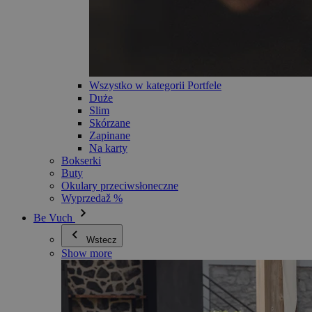
Wszystko w kategorii Portfele
Duże
Slim
Skórzane
Zapinane
Na karty
Bokserki
Buty
Okulary przeciwsłoneczne
Wyprzedaž %
Be Vuch
Wstecz
Show more