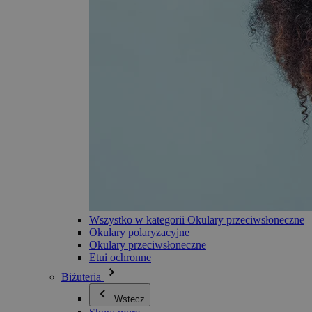
Wszystko w kategorii Okulary przeciwsłoneczne
Okulary polaryzacyjne
Okulary przeciwsłoneczne
Etui ochronne
Biżuteria
Wstecz