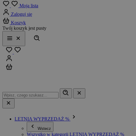
Menu
Moja lista
Zaloguj się
Koszyk
Twój koszyk jest pusty
Szukaj
Menu
Zamknij
Ulubione
Zaloguj się
Koszyk
LETNIA WYPRZEDAŻ %
Wstecz
Wszystko w kategorii LETNIA WYPRZEDAŻ %