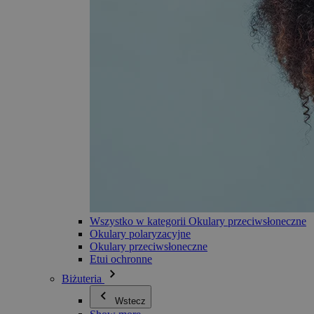
Wszystko w kategorii Okulary przeciwsłoneczne
Okulary polaryzacyjne
Okulary przeciwsłoneczne
Etui ochronne
Biżuteria
Wstecz