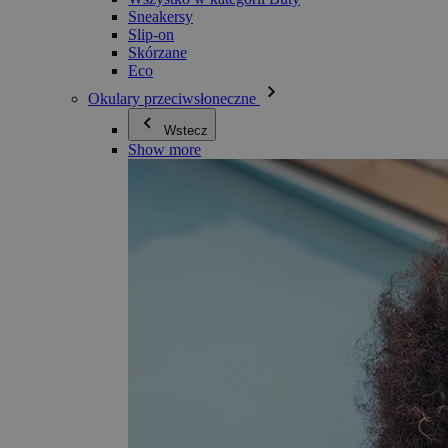
Sneakersy
Slip-on
Skórzane
Eco
Okulary przeciwsłoneczne
Wstecz
Show more