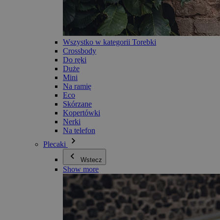
Wszystko w kategorii Torebki
Crossbody
Do ręki
Duże
Mini
Na ramię
Eco
Skórzane
Kopertówki
Nerki
Na telefon
Plecaki
Wstecz
Show more