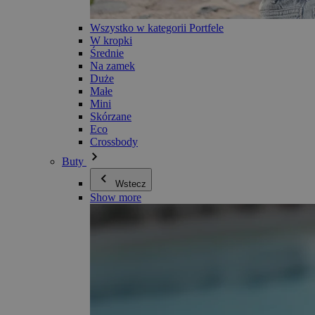
Wszystko w kategorii Portfele
W kropki
Średnie
Na zamek
Duże
Małe
Mini
Skórzane
Eco
Crossbody
Buty
Wstecz
Show more