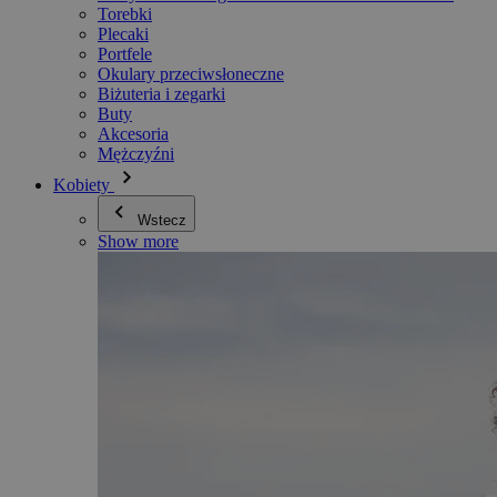
Torebki
Plecaki
Portfele
Okulary przeciwsłoneczne
Biżuteria i zegarki
Buty
Akcesoria
Mężczyźni
Kobiety
Wstecz
Show more