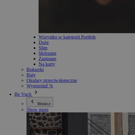
Wszystko w kategorii Portfele
Duże
Slim
Skórzane
Zapinane
Na karty
Bokserki
Buty
Okulary przeciwsłoneczne
Wyprzedaž %
Be Vuch
Wstecz
Show more