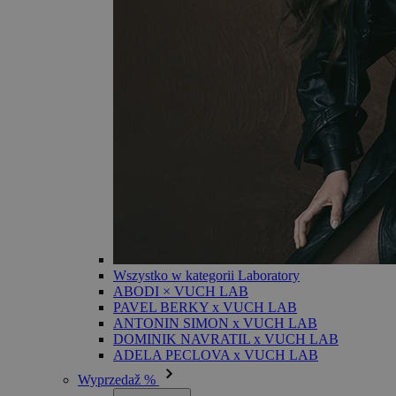
Wszystko w kategorii Laboratory
ABODI × VUCH LAB
PAVEL BERKY x VUCH LAB
ANTONIN SIMON x VUCH LAB
DOMINIK NAVRATIL x VUCH LAB
ADELA PECLOVA x VUCH LAB
Wyprzedaž %