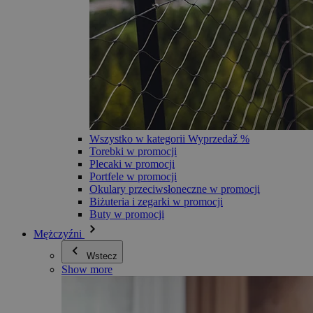
Wszystko w kategorii Wyprzedaž %
Torebki w promocji
Plecaki w promocji
Portfele w promocji
Okulary przeciwsłoneczne w promocji
Biżuteria i zegarki w promocji
Buty w promocji
Mężczyźni
Wstecz
Show more