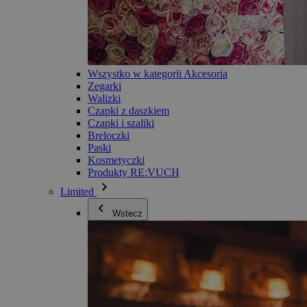
Wszystko w kategorii Akcesoria
Zegarki
Walizki
Czapki z daszkiem
Czapki i szaliki
Breloczki
Paski
Kosmetyczki
Produkty RE:VUCH
Limited
Wstecz