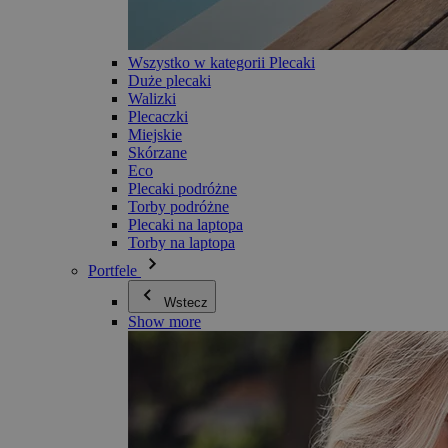
Wszystko w kategorii Plecaki
Duże plecaki
Walizki
Plecaczki
Miejskie
Skórzane
Eco
Plecaki podróżne
Torby podróżne
Plecaki na laptopa
Torby na laptopa
Portfele
Wstecz
Show more