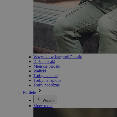
Wszystko w kategorii Plecaki
Duże plecaki
Miejskie plecaki
Walizki
Torby na ramię
Torby na laptopa
Torby podróżne
Portfele
Wstecz
Show more