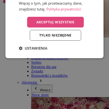
Więcej o tym, jak przetwarzamy dane,
znajdziesz tutaj.
Polityka prywatności
AKCEPTUJ WSZYSTKIE
TYLKO NIEZBĘDNE
Wszystko w kategorii Biżuteria
Kolczyki
USTAWIENIA
Bransoletki
Naszyjniki
Kolekcja Adéli Pečlovej
Srebro
Biżuteria dla par
Zegarki
Bransoletki z koralików
Akcesoria
Wstecz
Show more