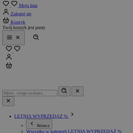
Menu
Moja lista
Zaloguj się
Koszyk
Twój koszyk jest pusty
Szukaj
Menu
Zamknij
Ulubione
Zaloguj się
Koszyk
LETNIA WYPRZEDAŻ %
Wstecz
Wszystko w kategorii LETNIA WYPRZEDAŻ %