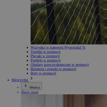
Wszystko w kategorii Wyprzedaž %
Torebki w promocji
Plecaki w promocji
Portfele w promocji
Okulary przeciwsłoneczne w promocji
Biżuteria i zegarki w promocji
Buty w promocji
Mężczyźni
Wstecz
Show more