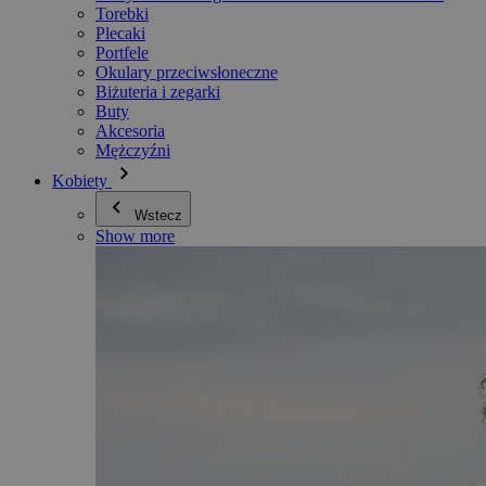
Torebki
Plecaki
Portfele
Okulary przeciwsłoneczne
Biżuteria i zegarki
Buty
Akcesoria
Mężczyźni
Kobiety
Wstecz
Show more