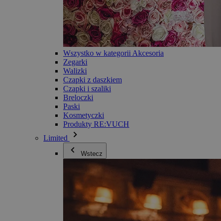
Wszystko w kategorii Akcesoria
Zegarki
Walizki
Czapki z daszkiem
Czapki i szaliki
Breloczki
Paski
Kosmetyczki
Produkty RE:VUCH
Limited
Wstecz