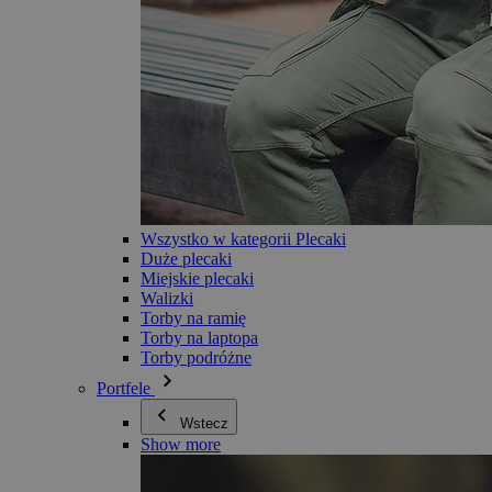
Wszystko w kategorii Plecaki
Duże plecaki
Miejskie plecaki
Walizki
Torby na ramię
Torby na laptopa
Torby podróżne
Portfele
Wstecz
Show more