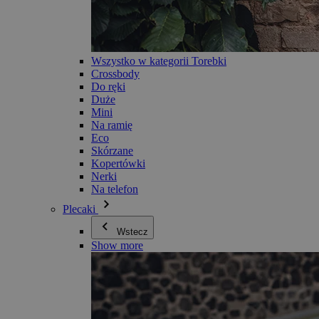
Wszystko w kategorii Torebki
Crossbody
Do ręki
Duże
Mini
Na ramię
Eco
Skórzane
Kopertówki
Nerki
Na telefon
Plecaki
Wstecz
Show more