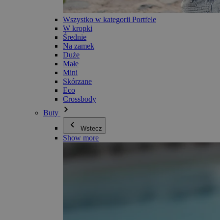
Wszystko w kategorii Portfele
W kropki
Średnie
Na zamek
Duże
Małe
Mini
Skórzane
Eco
Crossbody
Buty
Wstecz
Show more