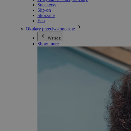
Sneakersy
Slip-on
Skórzane
Eco
Okulary przeciwsłoneczne
Wstecz
Show more