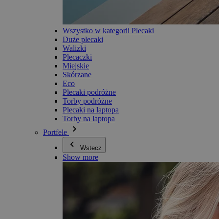
Wszystko w kategorii Plecaki
Duże plecaki
Walizki
Plecaczki
Miejskie
Skórzane
Eco
Plecaki podróżne
Torby podróżne
Plecaki na laptopa
Torby na laptopa
Portfele
Wstecz
Show more