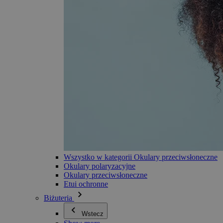
Wszystko w kategorii Okulary przeciwsłoneczne
Okulary polaryzacyjne
Okulary przeciwsłoneczne
Etui ochronne
Biżuteria
Wstecz