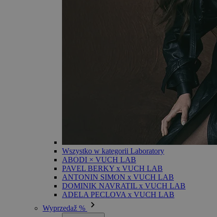
Wszystko w kategorii Laboratory
ABODI × VUCH LAB
PAVEL BERKY x VUCH LAB
ANTONIN SIMON x VUCH LAB
DOMINIK NAVRATIL x VUCH LAB
ADELA PECLOVA x VUCH LAB
Wyprzedaž %