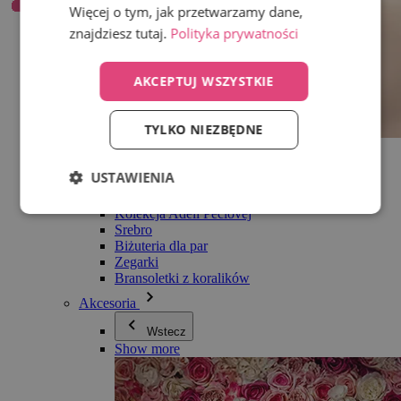
Więcej o tym, jak przetwarzamy dane,
znajdziesz tutaj.
Polityka prywatności
AKCEPTUJ WSZYSTKIE
TYLKO NIEZBĘDNE
Wszystko w kategorii Biżuteria
Kolczyki
USTAWIENIA
Bransoletki
Naszyjniki
Kolekcja Adéli Pečlovej
Srebro
Biżuteria dla par
Zegarki
Bransoletki z koralików
Akcesoria
Wstecz
Show more