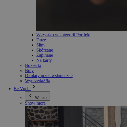
Wszystko w kategorii Portfele
Duże
Slim
Skórzane
Zapinane
Na karty
Bokserki
Buty
Okulary przeciwsłoneczne
Wyprzedaž %
Be Vuch
Wstecz
Show more