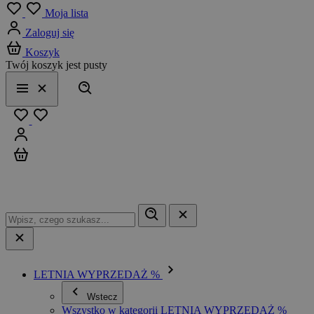
Menu
Moja lista
Zaloguj się
Koszyk
Twój koszyk jest pusty
Szukaj
Menu
Zamknij
Ulubione
Zaloguj się
Koszyk
LETNIA WYPRZEDAŻ %
Wstecz
Wszystko w kategorii LETNIA WYPRZEDAŻ %