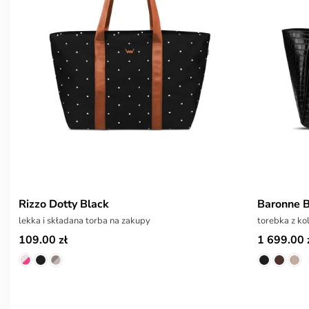
Rizzo Dotty Black
Baronne B
lekka i składana torba na zakupy
torebka z k
109.00 zł
1 699.00 