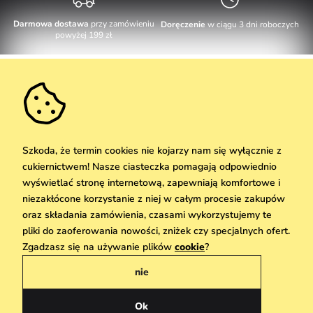
Darmowa dostawa
przy zamówieniu
Doręczenie
w ciągu 3 dni roboczych
powyżej 199 zł
Obsługa klienta
W dni robocze Pn-Pt: 8-17h
Informacje o zakupie
info@vuch.pl
Kontakt
Dodatkowe informacje
+48 17 283 29 55
Najczęściej zadawane pytania
Szkoda, że termin cookies nie kojarzy nam się wyłącznie z
O nas
cukiernictwem! Nasze ciasteczka pomagają odpowiednio
Nie możesz zaprzepaścić takiej okazji!
Materiały i pielęgnacja
Kariera
wyświetlać stronę internetową, zapewniają komfortowe i
Dostawa i płatność
Nowości
Zniżki
Okazja
niezakłócone korzystanie z niej w całym procesie zakupów
Karta podarunkowa
Zwroty i reklamacje
oraz składania zamówienia, czasami wykorzystujemy te
Hurtownia
Odbiór
pliki do zaoferowania nowości, zniżek czy specjalnych ofert.
Copyright © 2026 Vuch Sp. z o. o. Wszelkie prawa zastrzeżone. Techniczna
We Care
Zgadzasz się na używanie plików
cookie
?
realizacja
Simplia.cz
Zasady danych osobowych znajdziesz
tutaj
Vuchlook
nie
Regulamin
Sklepy
Praha
Polityka prywatności
Ok