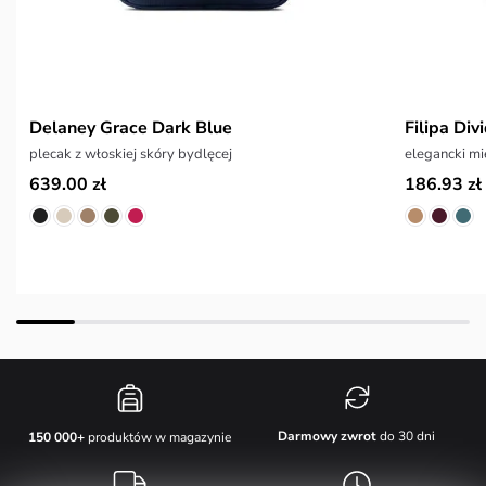
Delaney Grace Dark Blue
Filipa Div
plecak z włoskiej skóry bydlęcej
elegancki mi
639.00 zł
186.93 zł
Darmowy zwrot
do 30 dni
150 000+
produktów w magazynie