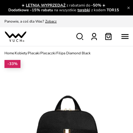
☀️
LETNIA WYPRZEDAŻ
z rabatami do
-50%
☀️
A czego nie można dowiedzieć się gdzie indziej?
Czytaj więcej
Dodatkowe -15% rabatu
na wszystkie
torebki
z kodem
TOR15
Panowie, a coś dla Was?
Zobacz
Produkty, które musisz mieć.
Dowiedz się więcej
Wymiana i zwrot za darmo
Patrz
Home
/
Kobiety
/
Plecaki
/
Plecaczki
/
Filipa Diamond Black
Zainspiruj się
Pokaż
-33%