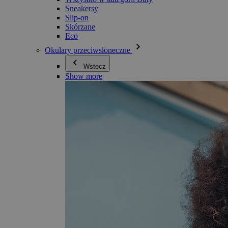
Sneakersy
Slip-on
Skórzane
Eco
Okulary przeciwsłoneczne
Wstecz
Show more