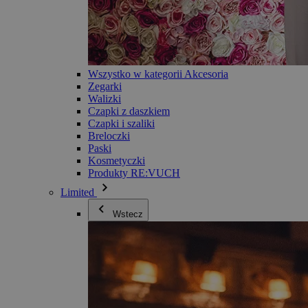
Wszystko w kategorii Akcesoria
Zegarki
Walizki
Czapki z daszkiem
Czapki i szaliki
Breloczki
Paski
Kosmetyczki
Produkty RE:VUCH
Limited
Wstecz