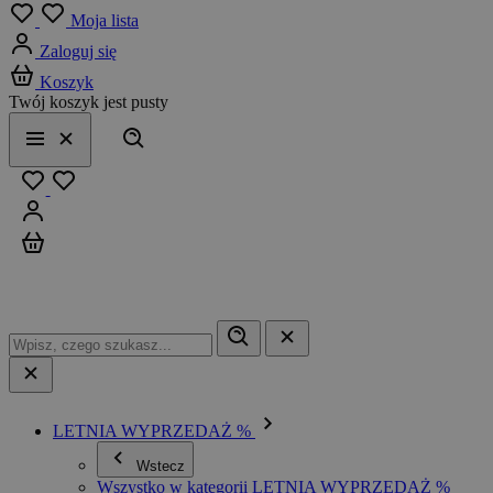
Menu
Moja lista
Zaloguj się
Koszyk
Twój koszyk jest pusty
Szukaj
Menu
Zamknij
Ulubione
Zaloguj się
Koszyk
LETNIA WYPRZEDAŻ %
Wstecz
Wszystko w kategorii LETNIA WYPRZEDAŻ %