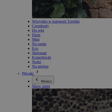
Wszystko w kategorii Torebki
Crossbody
Do ręki
Duże
Mini
Na ramię
Eco
Skórzane
Kopertówki
Nerki
Na telefon
Plecaki
Wstecz
Show more