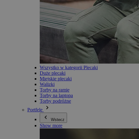
Wszystko w kategorii Plecaki
Duże plecaki
Miejskie plecaki
Walizki
Torby na ramię
Torby na laptopa
Torby podróżne
Portfele
Wstecz
Show more