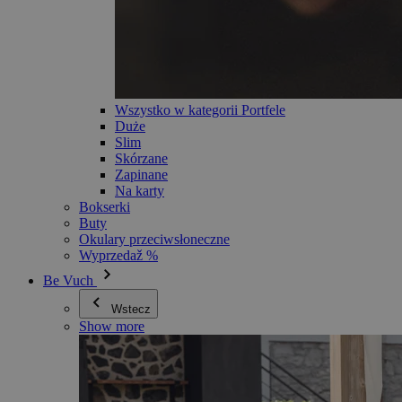
Wszystko w kategorii Portfele
Duże
Slim
Skórzane
Zapinane
Na karty
Bokserki
Buty
Okulary przeciwsłoneczne
Wyprzedaž %
Be Vuch
Wstecz
Show more