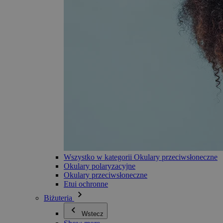
Wszystko w kategorii Okulary przeciwsłoneczne
Okulary polaryzacyjne
Okulary przeciwsłoneczne
Etui ochronne
Biżuteria
Wstecz