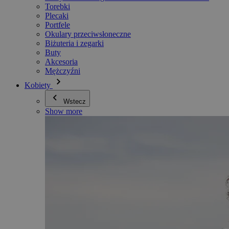
Torebki
Plecaki
Portfele
Okulary przeciwsłoneczne
Biżuteria i zegarki
Buty
Akcesoria
Mężczyźni
Kobiety
Wstecz
Show more