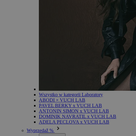
Wszystko w kategorii Laboratory
ABODI × VUCH LAB
PAVEL BERKY x VUCH LAB
ANTONIN SIMON x VUCH LAB
DOMINIK NAVRATIL x VUCH LAB
ADELA PECLOVA x VUCH LAB
Wyprzedaž %