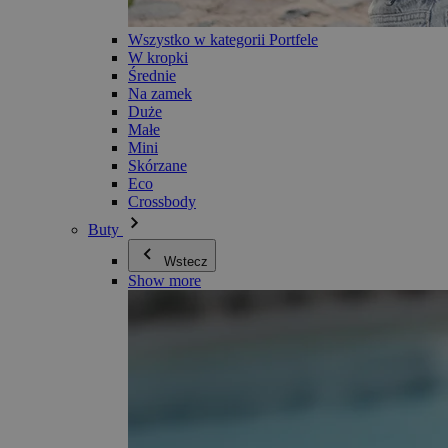
Wszystko w kategorii Portfele
W kropki
Średnie
Na zamek
Duże
Małe
Mini
Skórzane
Eco
Crossbody
Buty
Wstecz
Show more