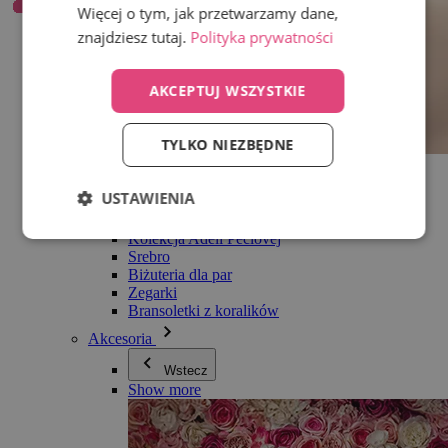
Więcej o tym, jak przetwarzamy dane,
znajdziesz tutaj.
Polityka prywatności
AKCEPTUJ WSZYSTKIE
TYLKO NIEZBĘDNE
Wszystko w kategorii Biżuteria
Kolczyki
USTAWIENIA
Bransoletki
Naszyjniki
Kolekcja Adéli Pečlovej
Srebro
Biżuteria dla par
Zegarki
Bransoletki z koralików
Akcesoria
Wstecz
Show more