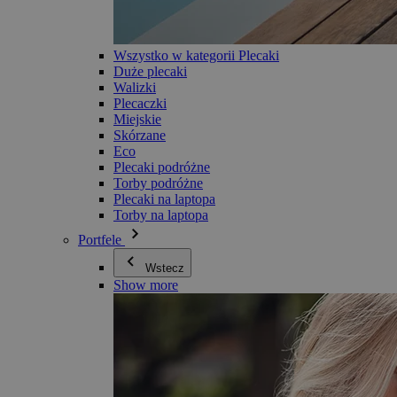
Wszystko w kategorii Plecaki
Duże plecaki
Walizki
Plecaczki
Miejskie
Skórzane
Eco
Plecaki podróżne
Torby podróżne
Plecaki na laptopa
Torby na laptopa
Portfele
Wstecz
Show more