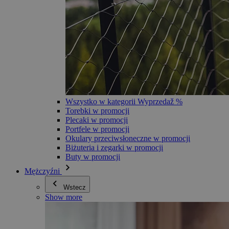
Wszystko w kategorii Wyprzedaž %
Torebki w promocji
Plecaki w promocji
Portfele w promocji
Okulary przeciwsłoneczne w promocji
Biżuteria i zegarki w promocji
Buty w promocji
Mężczyźni
Wstecz
Show more