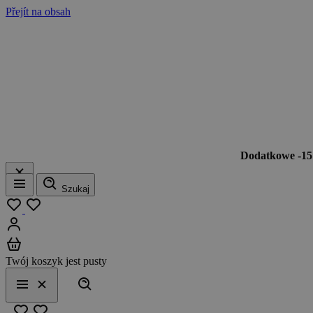
Přejít na obsah
Dodatkowe -1
Szukaj
Menu
Moja lista
Zaloguj się
Koszyk
Twój koszyk jest pusty
Szukaj
Menu
Zamknij
Ulubione