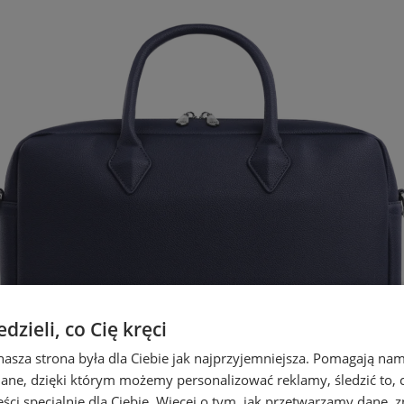
zieli, co Cię kręci
nasza strona była dla Ciebie jak najprzyjemniejsza. Pomagają nam
dane, dzięki którym możemy personalizować reklamy, śledzić to, co
ci specjalnie dla Ciebie. Więcej o tym, jak przetwarzamy dane, zn