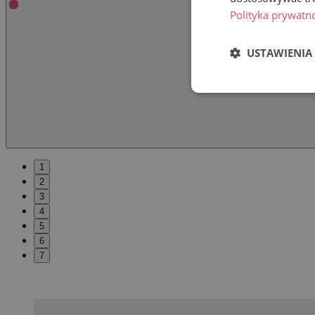
Polityka prywatn
USTAWIENIA
1
2
3
4
5
6
7