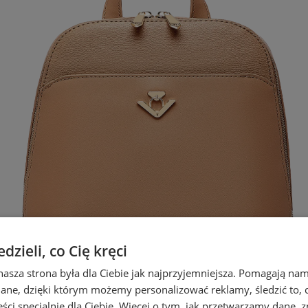
zieli, co Cię kręci
nasza strona była dla Ciebie jak najprzyjemniejsza. Pomagają nam
dane, dzięki którym możemy personalizować reklamy, śledzić to, co
ci specjalnie dla Ciebie. Więcej o tym, jak przetwarzamy dane, zn