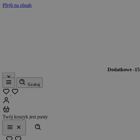
Přejít na obsah
Dodatkowe -1
Szukaj
Menu
Moja lista
Zaloguj się
Koszyk
Twój koszyk jest pusty
Szukaj
Menu
Zamknij
Ulubione