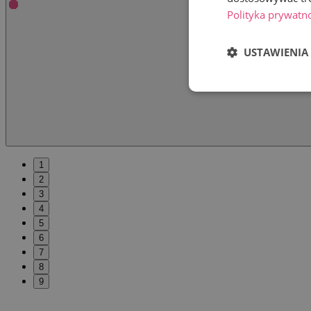
Polityka prywatn
USTAWIENIA
1
2
3
4
5
6
7
8
9