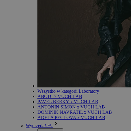
Wszystko w kategorii Laboratory
ABODI × VUCH LAB
PAVEL BERKY x VUCH LAB
ANTONIN SIMON x VUCH LAB
DOMINIK NAVRATIL x VUCH LAB
ADELA PECLOVA x VUCH LAB
Wyprzedaž %