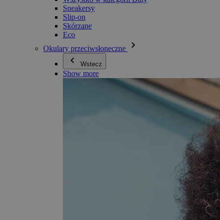
Sneakersy
Slip-on
Skórzane
Eco
Okulary przeciwsłoneczne
Wstecz
Show more