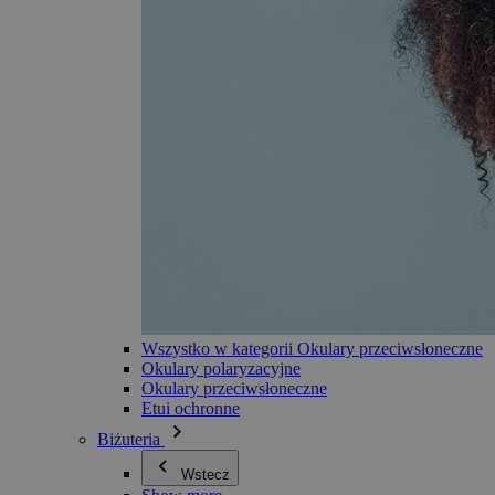
Wszystko w kategorii Okulary przeciwsłoneczne
Okulary polaryzacyjne
Okulary przeciwsłoneczne
Etui ochronne
Biżuteria
Wstecz