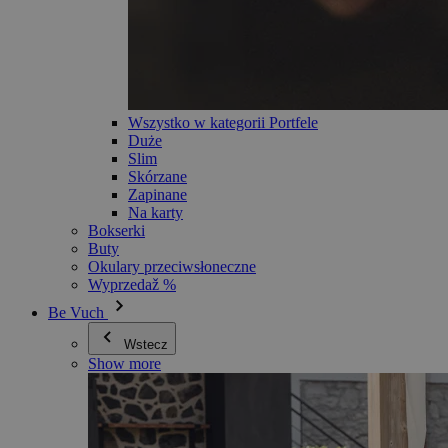
Wszystko w kategorii Portfele
Duże
Slim
Skórzane
Zapinane
Na karty
Bokserki
Buty
Okulary przeciwsłoneczne
Wyprzedaž %
Be Vuch
Wstecz
Show more