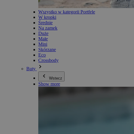
Wszystko w kategorii Portfele
W kropki
Średnie
Na zamek
Duże
Małe
Mini
Skórzane
Eco
Crossbody
Buty
Wstecz
Show more