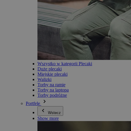
Wszystko w kategorii Plecaki
Duże plecaki
Miejskie plecaki
Walizki
Torby na ramię
Torby na laptopa
Torby podróżne
Portfele
Wstecz
Show more