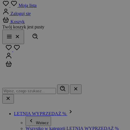
Menu
Moja lista
Zaloguj się
Koszyk
Twój koszyk jest pusty
Szukaj
Menu
Zamknij
Ulubione
Zaloguj się
Koszyk
LETNIA WYPRZEDAŻ %
Wstecz
Wszystko w kategorii LETNIA WYPRZEDAŻ %