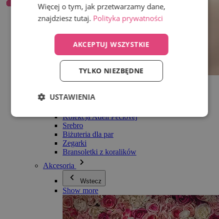
Więcej o tym, jak przetwarzamy dane,
znajdziesz tutaj.
Polityka prywatności
AKCEPTUJ WSZYSTKIE
TYLKO NIEZBĘDNE
Wszystko w kategorii Biżuteria
Kolczyki
USTAWIENIA
Bransoletki
Naszyjniki
Kolekcja Adéli Pečlovej
Srebro
Biżuteria dla par
Zegarki
Bransoletki z koralików
Akcesoria
Wstecz
Show more