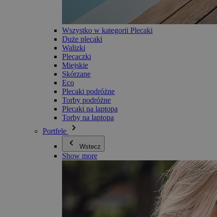
Wszystko w kategorii Plecaki
Duże plecaki
Walizki
Plecaczki
Miejskie
Skórzane
Eco
Plecaki podróżne
Torby podróżne
Plecaki na laptopa
Torby na laptopa
Portfele
Wstecz
Show more