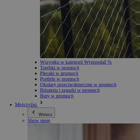
Wszystko w kategorii Wyprzedaž %
Torebki w promocji
Plecaki w promocji
Portfele w promocji
Okulary przeciwsłoneczne w promocji
Biżuteria i zegarki w promocji
Buty w promocji
Mężczyźni
Wstecz
Show more