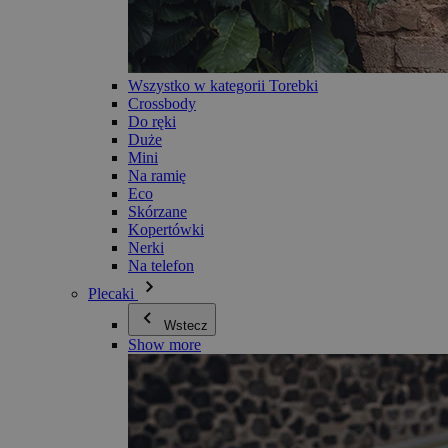
Wszystko w kategorii Torebki
Crossbody
Do ręki
Duże
Mini
Na ramię
Eco
Skórzane
Kopertówki
Nerki
Na telefon
Plecaki
Wstecz
Show more