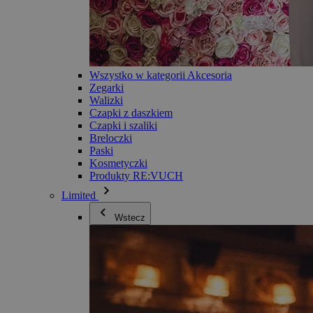
Wszystko w kategorii Akcesoria
Zegarki
Walizki
Czapki z daszkiem
Czapki i szaliki
Breloczki
Paski
Kosmetyczki
Produkty RE:VUCH
Limited
Wstecz