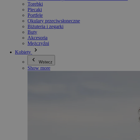
Torebki
Plecaki
Portfele
Okulary przeciwsłoneczne
Biżuteria i zegarki
Buty
Akcesoria
Mężczyźni
Kobiety
Wstecz
Show more