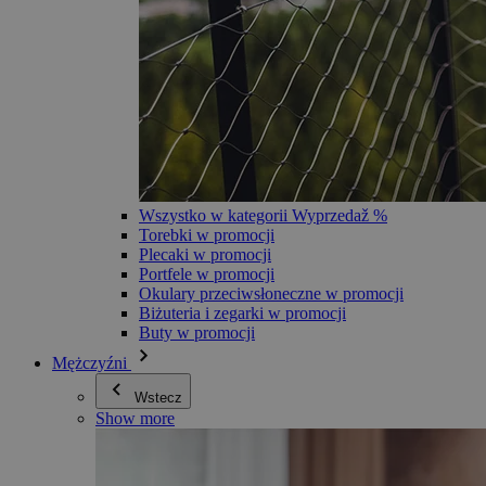
Wszystko w kategorii Wyprzedaž %
Torebki w promocji
Plecaki w promocji
Portfele w promocji
Okulary przeciwsłoneczne w promocji
Biżuteria i zegarki w promocji
Buty w promocji
Mężczyźni
Wstecz
Show more