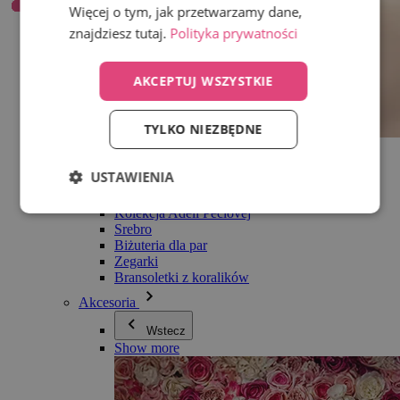
Więcej o tym, jak przetwarzamy dane,
znajdziesz tutaj.
Polityka prywatności
AKCEPTUJ WSZYSTKIE
TYLKO NIEZBĘDNE
Wszystko w kategorii Biżuteria
Kolczyki
USTAWIENIA
Bransoletki
Naszyjniki
Kolekcja Adéli Pečlovej
Srebro
Biżuteria dla par
Zegarki
Bransoletki z koralików
Akcesoria
Wstecz
Show more