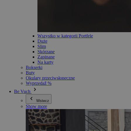
Wszystko w kategorii Portfele
Duże
Slim
Skórzane
Zapinane
Na karty
Bokserki
Buty
Okulary przeciwsłoneczne
Wyprzedaž %
Be Vuch
Wstecz
Show more