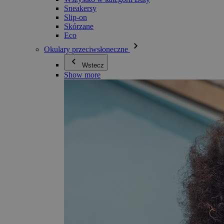
Sneakersy
Slip-on
Skórzane
Eco
Okulary przeciwsłoneczne
Wstecz
Show more