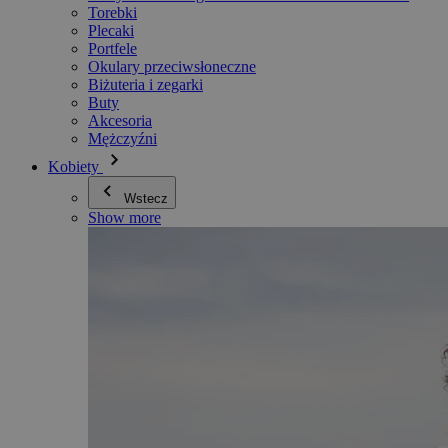
Torebki
Plecaki
Portfele
Okulary przeciwsłoneczne
Biżuteria i zegarki
Buty
Akcesoria
Mężczyźni
Kobiety
Wstecz
Show more