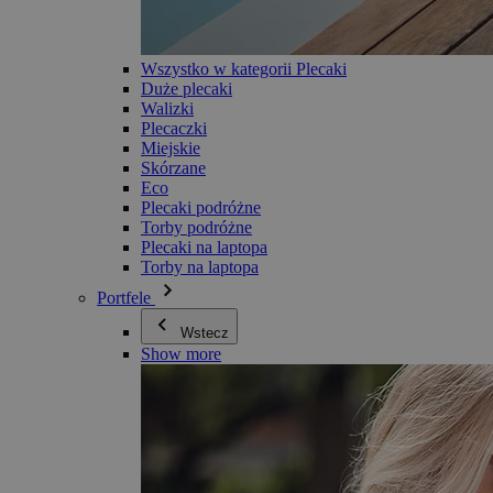
Wszystko w kategorii Plecaki
Duże plecaki
Walizki
Plecaczki
Miejskie
Skórzane
Eco
Plecaki podróżne
Torby podróżne
Plecaki na laptopa
Torby na laptopa
Portfele
Wstecz
Show more