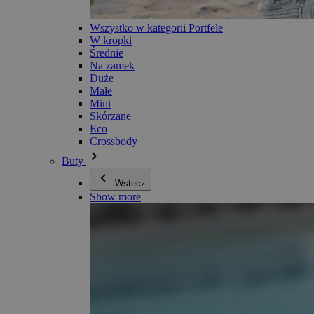
Wszystko w kategorii Portfele
W kropki
Średnie
Na zamek
Duże
Małe
Mini
Skórzane
Eco
Crossbody
Buty
Wstecz
Show more