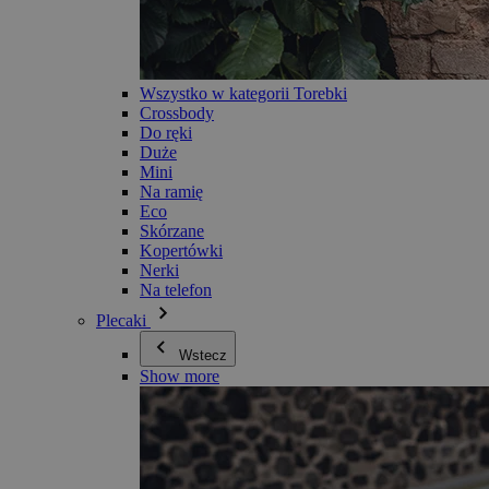
Wszystko w kategorii Torebki
Crossbody
Do ręki
Duże
Mini
Na ramię
Eco
Skórzane
Kopertówki
Nerki
Na telefon
Plecaki
Wstecz
Show more