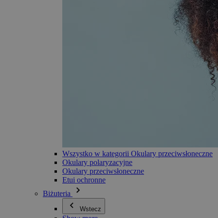
Wszystko w kategorii Okulary przeciwsłoneczne
Okulary polaryzacyjne
Okulary przeciwsłoneczne
Etui ochronne
Biżuteria
Wstecz