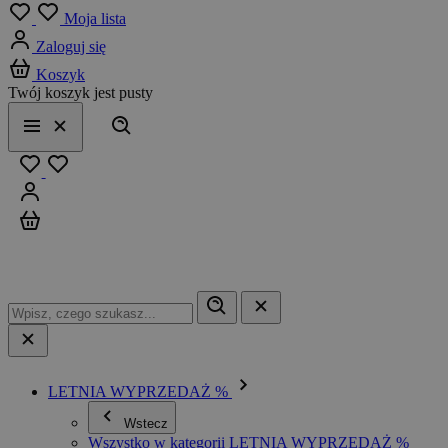
Menu
Moja lista
Zaloguj się
Koszyk
Twój koszyk jest pusty
Szukaj
Menu
Zamknij
Ulubione
Zaloguj się
Koszyk
LETNIA WYPRZEDAŻ %
Wstecz
Wszystko w kategorii LETNIA WYPRZEDAŻ %