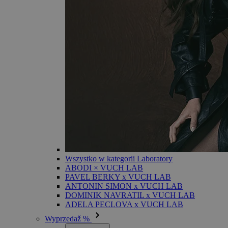
Wszystko w kategorii Laboratory
ABODI × VUCH LAB
PAVEL BERKY x VUCH LAB
ANTONIN SIMON x VUCH LAB
DOMINIK NAVRATIL x VUCH LAB
ADELA PECLOVA x VUCH LAB
Wyprzedaž %