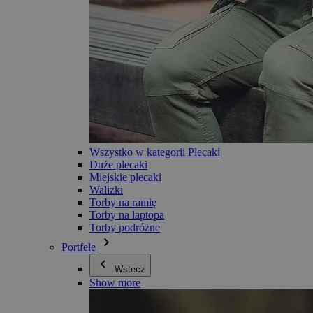
Wszystko w kategorii Plecaki
Duże plecaki
Miejskie plecaki
Walizki
Torby na ramię
Torby na laptopa
Torby podróżne
Portfele
Wstecz
Show more