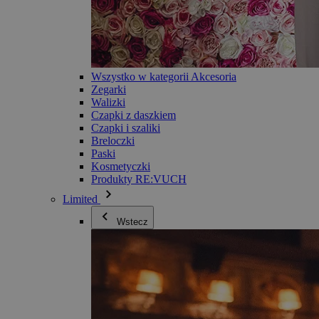
Wszystko w kategorii Akcesoria
Zegarki
Walizki
Czapki z daszkiem
Czapki i szaliki
Breloczki
Paski
Kosmetyczki
Produkty RE:VUCH
Limited
Wstecz