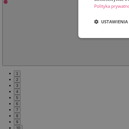
Polityka prywatn
USTAWIENIA
1
2
3
4
5
6
7
8
9
10