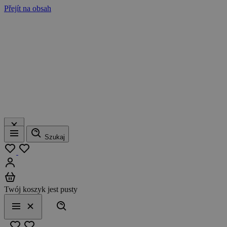
Přejít na obsah
Szukaj
Menu
Moja lista
Zaloguj się
Koszyk
Twój koszyk jest pusty
Szukaj
Menu
Zamknij
Ulubione