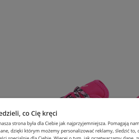
zieli, co Cię kręci
nasza strona była dla Ciebie jak najprzyjemniejsza. Pomagają nam
dane, dzięki którym możemy personalizować reklamy, śledzić to, co
ci specjalnie dla Ciebie. Więcej o tym, jak przetwarzamy dane, zn