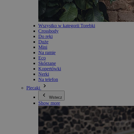
Wszystko w kategorii Torebki
Crossbody
Do ręki
Duże
Mini
Na ramię
Eco
Skórzane
Kopertówki
Nerki
Na telefon
Plecaki
Wstecz
Show more