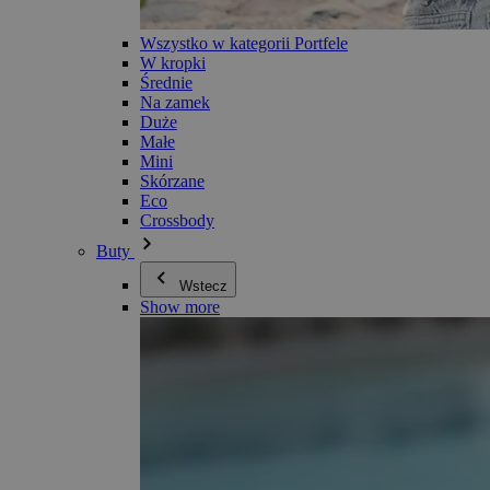
Wszystko w kategorii Portfele
W kropki
Średnie
Na zamek
Duże
Małe
Mini
Skórzane
Eco
Crossbody
Buty
Wstecz
Show more