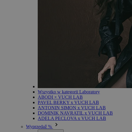
Wszystko w kategorii Laboratory
ABODI × VUCH LAB
PAVEL BERKY x VUCH LAB
ANTONIN SIMON x VUCH LAB
DOMINIK NAVRATIL x VUCH LAB
ADELA PECLOVA x VUCH LAB
Wyprzedaž %