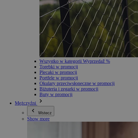
Wszystko w kategorii Wyprzedaž %
Torebki w promocji
Plecaki w promocji
Portfele w promocji
Okulary przeciwsłoneczne w promocji
Biżuteria i zegarki w promocji
Buty w promocji
Mężczyźni
Wstecz
Show more