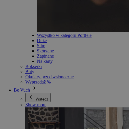
Wszystko w kategorii Portfele
Duże
Slim
Skórzane
Zapinane
Na karty
Bokserki
Buty
Okulary przeciwsłoneczne
Wyprzedaž %
Be Vuch
Wstecz
Show more