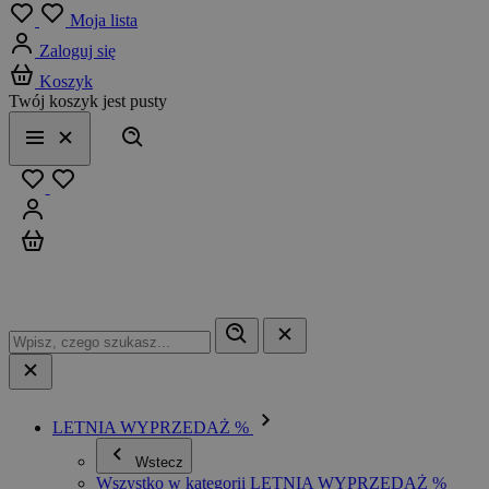
Menu
Moja lista
Zaloguj się
Koszyk
Twój koszyk jest pusty
Szukaj
Menu
Zamknij
Ulubione
Zaloguj się
Koszyk
LETNIA WYPRZEDAŻ %
Wstecz
Wszystko w kategorii LETNIA WYPRZEDAŻ %