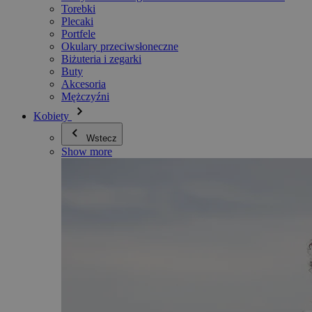
Torebki
Plecaki
Portfele
Okulary przeciwsłoneczne
Biżuteria i zegarki
Buty
Akcesoria
Mężczyźni
Kobiety
Wstecz
Show more