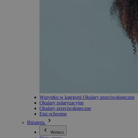
Wszystko w kategorii Okulary przeciwsłoneczne
Okulary polaryzacyjne
Okulary przeciwsłoneczne
Etui ochronne
Biżuteria
Wstecz