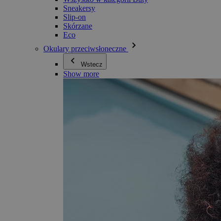
Sneakersy
Slip-on
Skórzane
Eco
Okulary przeciwsłoneczne
Wstecz
Show more