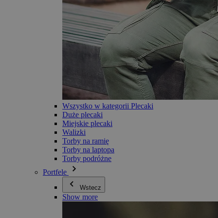
Wszystko w kategorii Plecaki
Duże plecaki
Miejskie plecaki
Walizki
Torby na ramię
Torby na laptopa
Torby podróżne
Portfele
Wstecz
Show more