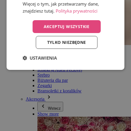
Więcej o tym, jak przetwarzamy dane,
znajdziesz tutaj.
Polityka prywatności
AKCEPTUJ WSZYSTKIE
TYLKO NIEZBĘDNE
Wszystko w kategorii Biżuteria
Kolczyki
USTAWIENIA
Bransoletki
Naszyjniki
Kolekcja Adéli Pečlovej
Srebro
Biżuteria dla par
Zegarki
Bransoletki z koralików
Akcesoria
Wstecz
Show more