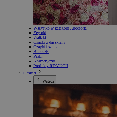
Wszystko w kategorii Akcesoria
Zegarki
Walizki
Czapki z daszkiem
Czapki i szaliki
Breloczki
Paski
Kosmetyczki
Produkty RE:VUCH
Limited
Wstecz