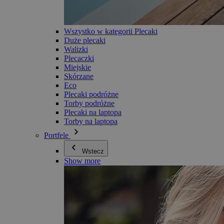
Wszystko w kategorii Plecaki
Duże plecaki
Walizki
Plecaczki
Miejskie
Skórzane
Eco
Plecaki podróżne
Torby podróżne
Plecaki na laptopa
Torby na laptopa
Portfele
Wstecz
Show more