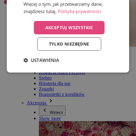
Więcej o tym, jak przetwarzamy dane,
znajdziesz tutaj.
Polityka prywatności
AKCEPTUJ WSZYSTKIE
TYLKO NIEZBĘDNE
Wszystko w kategorii Biżuteria
Kolczyki
USTAWIENIA
Bransoletki
Naszyjniki
Kolekcja Adéli Pečlovej
Srebro
Biżuteria dla par
Zegarki
Bransoletki z koralików
Akcesoria
Wstecz
Show more