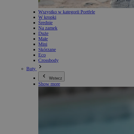
Wszystko w kategorii Portfele
W kropki
Średnie
Na zamek
Duże
Małe
Mini
Skórzane
Eco
Crossbody
Buty
Wstecz
Show more