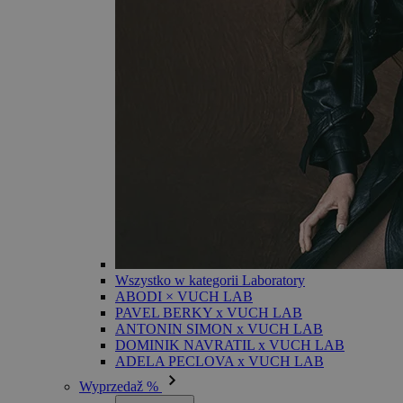
Wszystko w kategorii Laboratory
ABODI × VUCH LAB
PAVEL BERKY x VUCH LAB
ANTONIN SIMON x VUCH LAB
DOMINIK NAVRATIL x VUCH LAB
ADELA PECLOVA x VUCH LAB
Wyprzedaž %