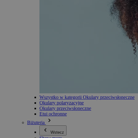
Wszystko w kategorii Okulary przeciwsłoneczne
Okulary polaryzacyjne
Okulary przeciwsłoneczne
Etui ochronne
Biżuteria
Wstecz