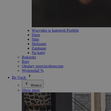
Wszystko w kategorii Portfele
Duże
Slim
Skórzane
Zapinane
Na karty
Bokserki
Buty
Okulary przeciwsłoneczne
Wyprzedaž %
Be Vuch
Wstecz
Show more