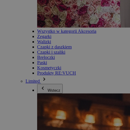
Wszystko w kategorii Akcesoria
Zegarki
Walizki
Czapki z daszkiem
Czapki i szaliki
Breloczki
Paski
Kosmetyczki
Produkty RE:VUCH
Limited
Wstecz