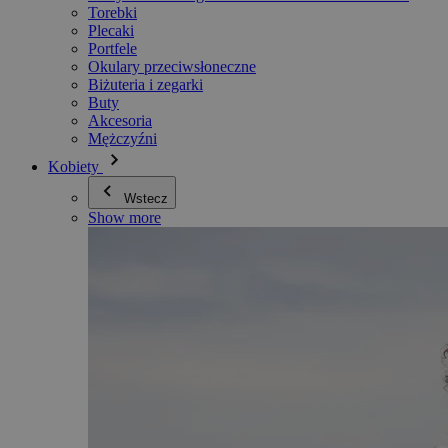
Torebki
Plecaki
Portfele
Okulary przeciwsłoneczne
Biżuteria i zegarki
Buty
Akcesoria
Mężczyźni
Kobiety
Wstecz
Show more