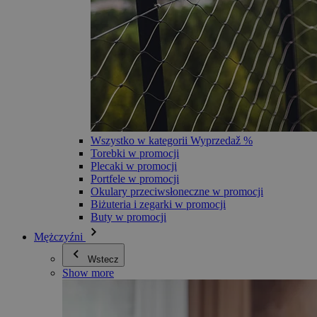
Wszystko w kategorii Wyprzedaž %
Torebki w promocji
Plecaki w promocji
Portfele w promocji
Okulary przeciwsłoneczne w promocji
Biżuteria i zegarki w promocji
Buty w promocji
Mężczyźni
Wstecz
Show more