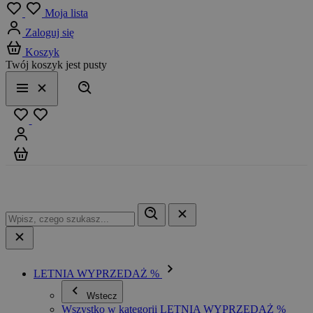
Menu
Moja lista
Zaloguj się
Koszyk
Twój koszyk jest pusty
Szukaj
Menu
Zamknij
Ulubione
Zaloguj się
Koszyk
LETNIA WYPRZEDAŻ %
Wstecz
Wszystko w kategorii LETNIA WYPRZEDAŻ %