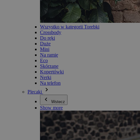
Wszystko w kategorii Torebki
Crossbody
Do ręki
Duże
Mini
Na ramię
Eco
Skórzane
Kopertówki
Nerki
Na telefon
Plecaki
Wstecz
Show more