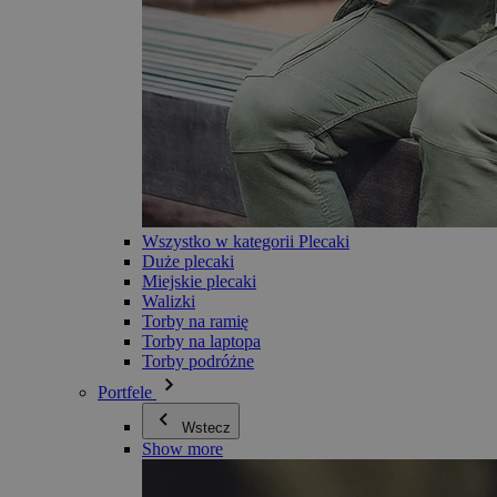
Wszystko w kategorii Plecaki
Duże plecaki
Miejskie plecaki
Walizki
Torby na ramię
Torby na laptopa
Torby podróżne
Portfele
Wstecz
Show more