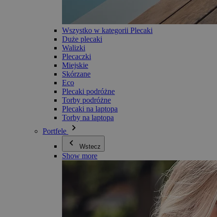
Wszystko w kategorii Plecaki
Duże plecaki
Walizki
Plecaczki
Miejskie
Skórzane
Eco
Plecaki podróżne
Torby podróżne
Plecaki na laptopa
Torby na laptopa
Portfele
Wstecz
Show more