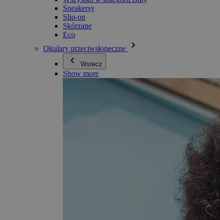
Sneakersy
Slip-on
Skórzane
Eco
Okulary przeciwsłoneczne
Wstecz
Show more