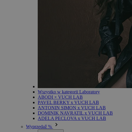
Wszystko w kategorii Laboratory
ABODI × VUCH LAB
PAVEL BERKY x VUCH LAB
ANTONIN SIMON x VUCH LAB
DOMINIK NAVRATIL x VUCH LAB
ADELA PECLOVA x VUCH LAB
Wyprzedaž %