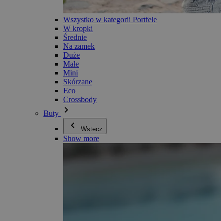
Wszystko w kategorii Portfele
W kropki
Średnie
Na zamek
Duże
Małe
Mini
Skórzane
Eco
Crossbody
Buty
Wstecz
Show more