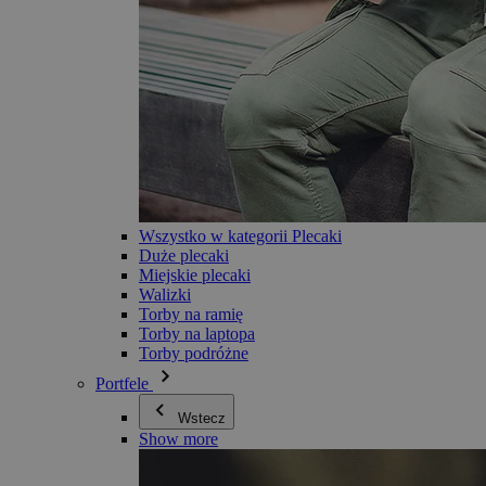
Wszystko w kategorii Plecaki
Duże plecaki
Miejskie plecaki
Walizki
Torby na ramię
Torby na laptopa
Torby podróżne
Portfele
Wstecz
Show more