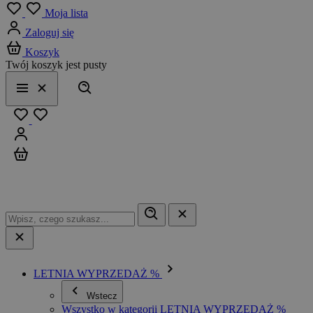
Menu
Moja lista
Zaloguj się
Koszyk
Twój koszyk jest pusty
Szukaj
Menu
Zamknij
Ulubione
Zaloguj się
Koszyk
LETNIA WYPRZEDAŻ %
Wstecz
Wszystko w kategorii LETNIA WYPRZEDAŻ %