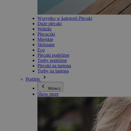
Wszystko w kategorii Plecaki
Duże plecaki
Walizki
Plecaczki
Miejskie
Skórzane
Eco
Plecaki podróżne
Torby podróżne
Plecaki na laptopa
Torby na laptopa
Portfele
Wstecz
Show more