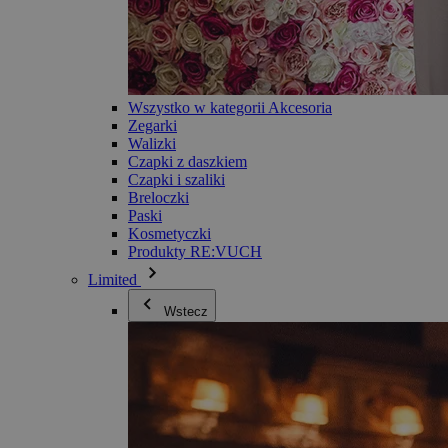
Wszystko w kategorii Akcesoria
Zegarki
Walizki
Czapki z daszkiem
Czapki i szaliki
Breloczki
Paski
Kosmetyczki
Produkty RE:VUCH
Limited
Wstecz