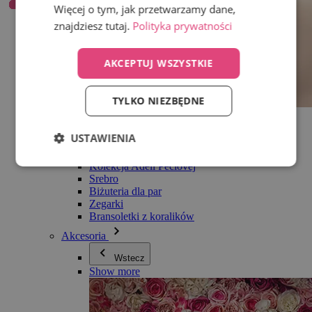
Więcej o tym, jak przetwarzamy dane,
znajdziesz tutaj.
Polityka prywatności
AKCEPTUJ WSZYSTKIE
TYLKO NIEZBĘDNE
Wszystko w kategorii Biżuteria
Kolczyki
USTAWIENIA
Bransoletki
Naszyjniki
Kolekcja Adéli Pečlovej
Srebro
Biżuteria dla par
Zegarki
Bransoletki z koralików
Akcesoria
Wstecz
Show more