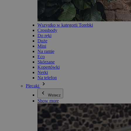
Wszystko w kategorii Torebki
Crossbody
Do ręki
Duże
Mini
Na ramię
Eco
Skórzane
Kopertówki
Nerki
Na telefon
Plecaki
Wstecz
Show more