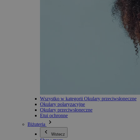
Wszystko w kategorii Okulary przeciwsłoneczne
Okulary polaryzacyjne
Okulary przeciwsłoneczne
Etui ochronne
Biżuteria
Wstecz