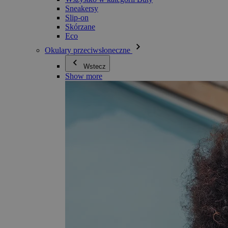
Sneakersy
Slip-on
Skórzane
Eco
Okulary przeciwsłoneczne
Wstecz
Show more