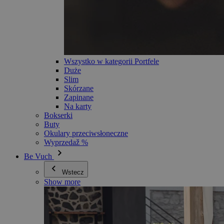
Wszystko w kategorii Portfele
Duże
Slim
Skórzane
Zapinane
Na karty
Bokserki
Buty
Okulary przeciwsłoneczne
Wyprzedaž %
Be Vuch
Wstecz
Show more