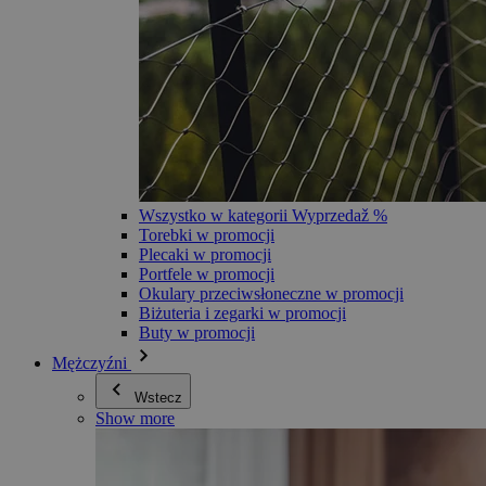
Wszystko w kategorii Wyprzedaž %
Torebki w promocji
Plecaki w promocji
Portfele w promocji
Okulary przeciwsłoneczne w promocji
Biżuteria i zegarki w promocji
Buty w promocji
Mężczyźni
Wstecz
Show more