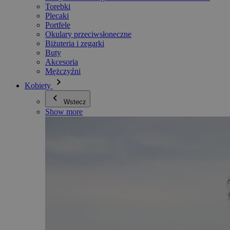
Torebki
Plecaki
Portfele
Okulary przeciwsłoneczne
Biżuteria i zegarki
Buty
Akcesoria
Mężczyźni
Kobiety
Wstecz
Show more