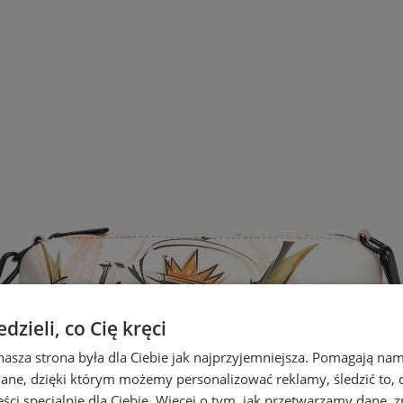
zieli, co Cię kręci
nasza strona była dla Ciebie jak najprzyjemniejsza. Pomagają nam
dane, dzięki którym możemy personalizować reklamy, śledzić to, co
ci specjalnie dla Ciebie. Więcej o tym, jak przetwarzamy dane, zn