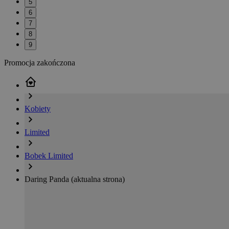
5
6
7
8
9
Promocja zakończona
Kobiety
Limited
Bobek Limited
Daring Panda
(aktualna strona)