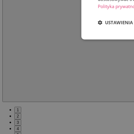
Polityka prywatn
USTAWIENIA
1
2
3
4