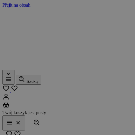
Přejít na obsah
Szukaj
Menu
Moja lista
Zaloguj się
Koszyk
Twój koszyk jest pusty
Szukaj
Menu
Zamknij
Ulubione