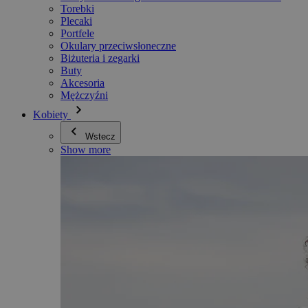
Torebki
Plecaki
Portfele
Okulary przeciwsłoneczne
Biżuteria i zegarki
Buty
Akcesoria
Mężczyźni
Kobiety
Wstecz
Show more