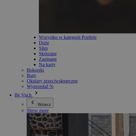
Wszystko w kategorii Portfele
Duże
Slim
Skórzane
Zapinane
Na karty
Bokserki
Buty
Okulary przeciwsłoneczne
Wyprzedaž %
Be Vuch
Wstecz
Show more