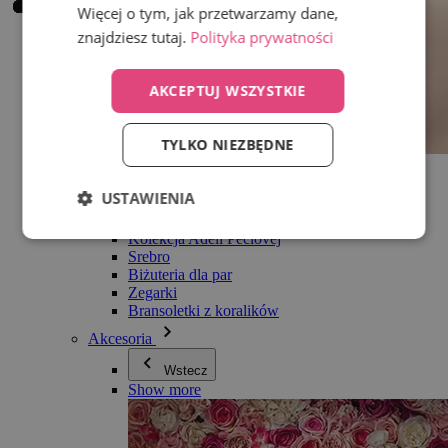
Więcej o tym, jak przetwarzamy dane,
znajdziesz tutaj.
Polityka prywatności
AKCEPTUJ WSZYSTKIE
TYLKO NIEZBĘDNE
Wszystko w kategorii Biżuteria
Kolczyki
USTAWIENIA
Bransoletki
Naszyjniki
Kolekcja Adéli Pečlovej
Srebro
Biżuteria dla par
Zegarki
Bransoletki z koralików
Akcesoria
Wstecz
Show more