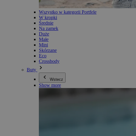
Wszystko w kategorii Portfele
W kropki
Średnie
Na zamek
Duże
Małe
Mini
Skórzane
Eco
Crossbody
Buty
Wstecz
Show more