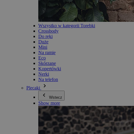
Wszystko w kategorii Torebki
Crossbody
Do ręki
Duże
Mini
Na ramię
Eco
Skórzane
Kopertówki
Nerki
Na telefon
Plecaki
Wstecz
Show more