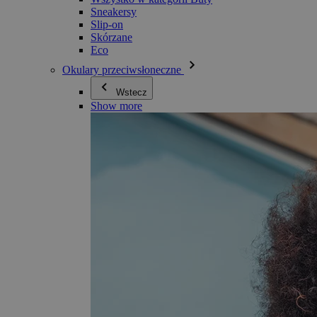
Sneakersy
Slip-on
Skórzane
Eco
Okulary przeciwsłoneczne
Wstecz
Show more