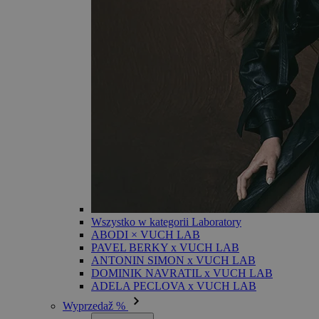
Wszystko w kategorii Laboratory
ABODI × VUCH LAB
PAVEL BERKY x VUCH LAB
ANTONIN SIMON x VUCH LAB
DOMINIK NAVRATIL x VUCH LAB
ADELA PECLOVA x VUCH LAB
Wyprzedaž %