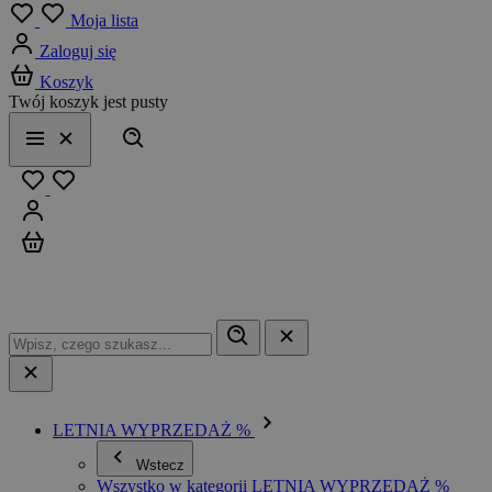
Menu
Moja lista
Zaloguj się
Koszyk
Twój koszyk jest pusty
Szukaj
Menu
Zamknij
Ulubione
Zaloguj się
Koszyk
LETNIA WYPRZEDAŻ %
Wstecz
Wszystko w kategorii LETNIA WYPRZEDAŻ %