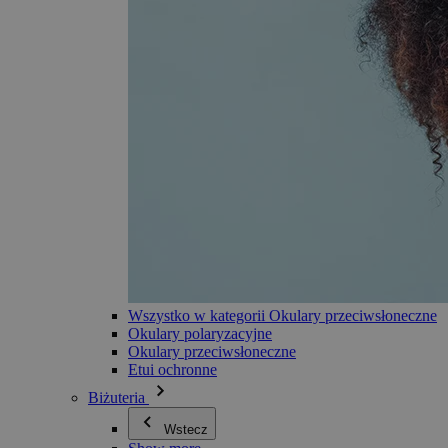
Wszystko w kategorii Okulary przeciwsłoneczne
Okulary polaryzacyjne
Okulary przeciwsłoneczne
Etui ochronne
Biżuteria
Wstecz