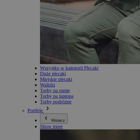
Wszystko w kategorii Plecaki
Duże plecaki
Miejskie plecaki
Walizki
Torby na ramię
Torby na laptopa
Torby podróżne
Portfele
Wstecz
Show more