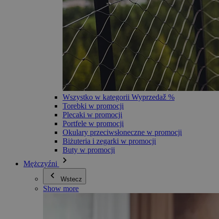
Wszystko w kategorii Wyprzedaž %
Torebki w promocji
Plecaki w promocji
Portfele w promocji
Okulary przeciwsłoneczne w promocji
Biżuteria i zegarki w promocji
Buty w promocji
Mężczyźni
Wstecz
Show more