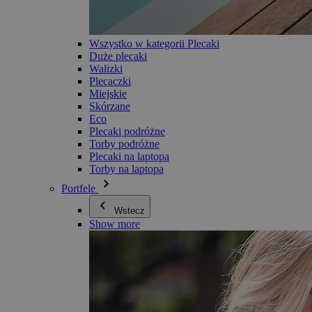
Wszystko w kategorii Plecaki
Duże plecaki
Walizki
Plecaczki
Miejskie
Skórzane
Eco
Plecaki podróżne
Torby podróżne
Plecaki na laptopa
Torby na laptopa
Portfele
Wstecz
Show more