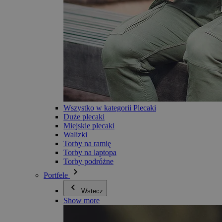
Wszystko w kategorii Plecaki
Duże plecaki
Miejskie plecaki
Walizki
Torby na ramię
Torby na laptopa
Torby podróżne
Portfele
Wstecz
Show more