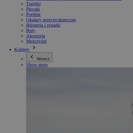
Torebki
Plecaki
Portfele
Okulary przeciwsłoneczne
Biżuteria i zegarki
Buty
Akcesoria
Mężczyźni
Kobiety
Wstecz
Show more