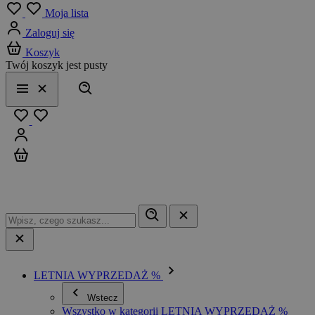
Menu
Moja lista
Zaloguj się
Koszyk
Twój koszyk jest pusty
Szukaj
Menu
Zamknij
Ulubione
Zaloguj się
Koszyk
LETNIA WYPRZEDAŻ %
Wstecz
Wszystko w kategorii LETNIA WYPRZEDAŻ %