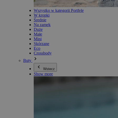
Wszystko w kategorii Portfele
W kropki
Średnie
Na zamek
Duże
Małe
Mini
Skórzane
Eco
Crossbody
Buty
Wstecz
Show more