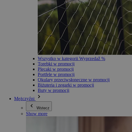
Wszystko w kategorii Wyprzedaž %
Torebki w promocji
Plecaki w promocji
Portfele w promocji
Okulary przeciwsłoneczne w promocji
Biżuteria i zegarki w promocji
Buty w promocji
Mężczyźni
Wstecz
Show more