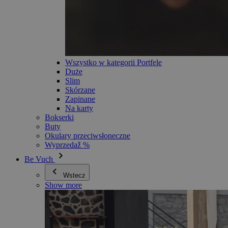
Wszystko w kategorii Portfele
Duże
Slim
Skórzane
Zapinane
Na karty
Bokserki
Buty
Okulary przeciwsłoneczne
Wyprzedaž %
Be Vuch
Wstecz
Show more