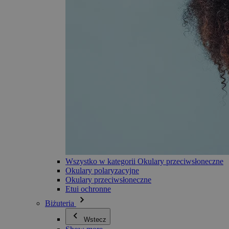
Wszystko w kategorii Okulary przeciwsłoneczne
Okulary polaryzacyjne
Okulary przeciwsłoneczne
Etui ochronne
Biżuteria
Wstecz