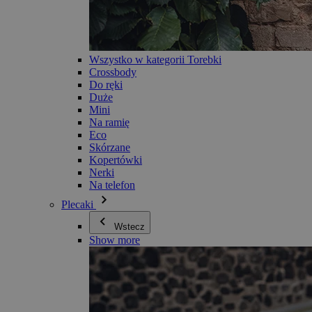
Wszystko w kategorii Torebki
Crossbody
Do ręki
Duże
Mini
Na ramię
Eco
Skórzane
Kopertówki
Nerki
Na telefon
Plecaki
Wstecz
Show more