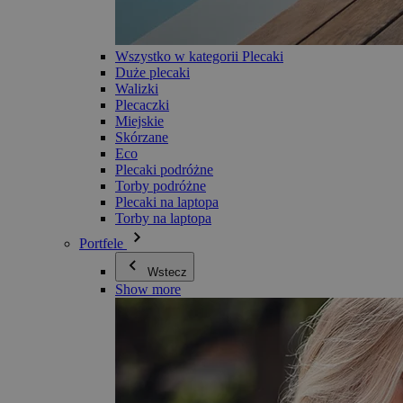
Wszystko w kategorii Plecaki
Duże plecaki
Walizki
Plecaczki
Miejskie
Skórzane
Eco
Plecaki podróżne
Torby podróżne
Plecaki na laptopa
Torby na laptopa
Portfele
Wstecz
Show more