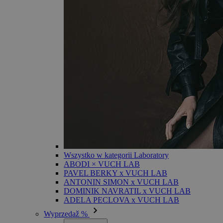
Wszystko w kategorii Laboratory
ABODI × VUCH LAB
PAVEL BERKY x VUCH LAB
ANTONIN SIMON x VUCH LAB
DOMINIK NAVRATIL x VUCH LAB
ADELA PECLOVA x VUCH LAB
Wyprzedaž %