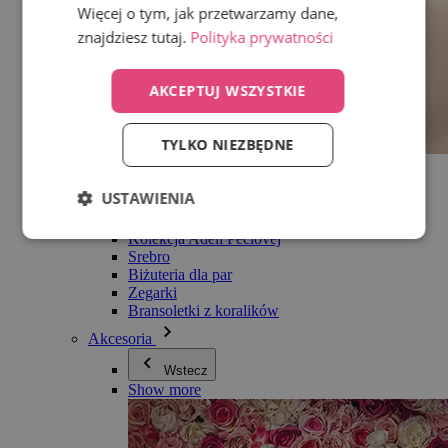
Więcej o tym, jak przetwarzamy dane,
znajdziesz tutaj.
Polityka prywatności
AKCEPTUJ WSZYSTKIE
TYLKO NIEZBĘDNE
Wszystko w kategorii Biżuteria
Kolczyki
USTAWIENIA
Bransoletki
Naszyjniki
Kolekcja Adéli Pečlovej
Srebro
Biżuteria dla par
Zegarki
Bransoletki z koralików
Akcesoria
Wstecz
Show more