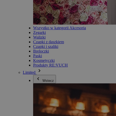
Wszystko w kategorii Akcesoria
Zegarki
Walizki
Czapki z daszkiem
Czapki i szaliki
Breloczki
Paski
Kosmetyczki
Produkty RE:VUCH
Limited
Wstecz