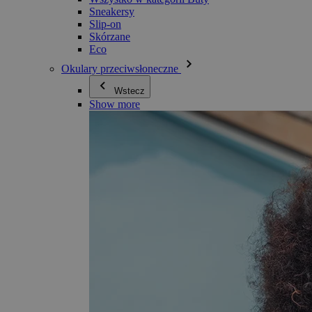
Sneakersy
Slip-on
Skórzane
Eco
Okulary przeciwsłoneczne
Wstecz
Show more