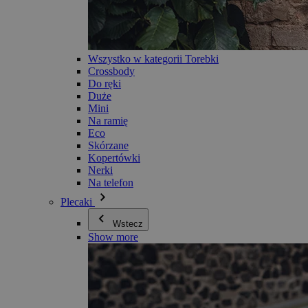
Wszystko w kategorii Torebki
Crossbody
Do ręki
Duże
Mini
Na ramię
Eco
Skórzane
Kopertówki
Nerki
Na telefon
Plecaki
Wstecz
Show more