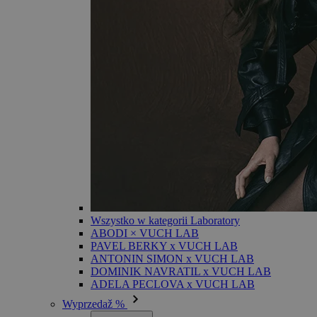
Wszystko w kategorii Laboratory
ABODI × VUCH LAB
PAVEL BERKY x VUCH LAB
ANTONIN SIMON x VUCH LAB
DOMINIK NAVRATIL x VUCH LAB
ADELA PECLOVA x VUCH LAB
Wyprzedaž %