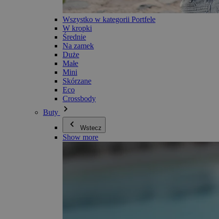
Wszystko w kategorii Portfele
W kropki
Średnie
Na zamek
Duże
Małe
Mini
Skórzane
Eco
Crossbody
Buty
Wstecz
Show more