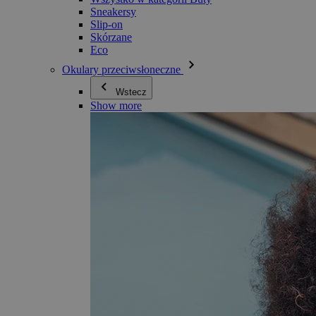
Sneakersy
Slip-on
Skórzane
Eco
Okulary przeciwsłoneczne
Wstecz
Show more