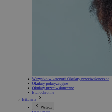
Wszystko w kategorii Okulary przeciwsłoneczne
Okulary polaryzacyjne
Okulary przeciwsłoneczne
Etui ochronne
Biżuteria
Wstecz