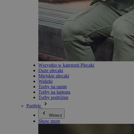
Wszystko w kategorii Plecaki
Duże plecaki
Miejskie plecaki
Walizki
Torby na ramię
Torby na laptopa
Torby podróżne
Portfele
Wstecz
Show more