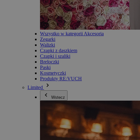
Wszystko w kategorii Akcesoria
Zegarki
Walizki
Czapki z daszkiem
Czapki i szaliki
Breloczki
Paski
Kosmetyczki
Produkty RE:VUCH
Limited
Wstecz