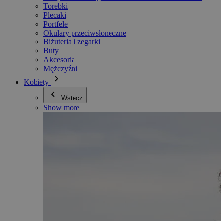
Torebki
Plecaki
Portfele
Okulary przeciwsłoneczne
Biżuteria i zegarki
Buty
Akcesoria
Mężczyźni
Kobiety
Wstecz
Show more