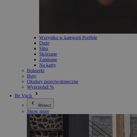
Wszystko w kategorii Portfele
Duże
Slim
Skórzane
Zapinane
Na karty
Bokserki
Buty
Okulary przeciwsłoneczne
Wyprzedaž %
Be Vuch
Wstecz
Show more