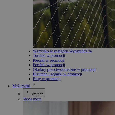
Wszystko w kategorii Wyprzedaž %
Torebki w promocji
Plecaki w promocji
Portfele w promocji
Okulary przeciwsłoneczne w promocji
Biżuteria i zegarki w promocji
Buty w promocji
Mężczyźni
Wstecz
Show more