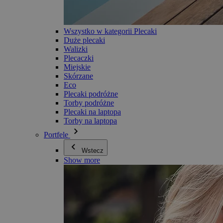
Wszystko w kategorii Plecaki
Duże plecaki
Walizki
Plecaczki
Miejskie
Skórzane
Eco
Plecaki podróżne
Torby podróżne
Plecaki na laptopa
Torby na laptopa
Portfele
Wstecz
Show more