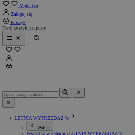
Menu
Moja lista
Zaloguj się
Koszyk
Twój koszyk jest pusty
Szukaj
Menu
Zamknij
Ulubione
Zaloguj się
Koszyk
LETNIA WYPRZEDAŻ %
Wstecz
Wszystko w kategorii LETNIA WYPRZEDAŻ %