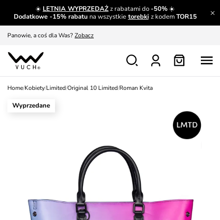
☀️
LETNIA WYPRZEDAŻ
z rabatami do
-50%
☀️
Dodatkowe -15% rabatu
na wszystkie
torebki
z kodem
TOR15
Panowie, a coś dla Was?
Zobacz
Produkty, które musisz mieć.
Dowiedz się więcej
Wymiana i zwrot za darmo
Patrz
Zainspiruj się
Pokaż
Home
/
Kobiety
/
Limited
/
Original 10 Limited
/
Roman Kvita
Wyprzedane