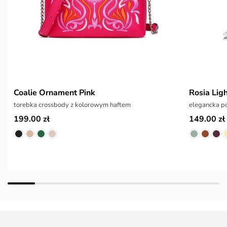
Coalie Ornament Pink
Rosia Ligh
torebka crossbody z kolorowym haftem
elegancka p
199.00 zł
149.00 zł