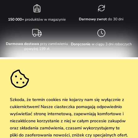
Darmowy zwrot
do 30 dni
150 000+
produktów w magazynie
Darmowa dostawa
przy zamówieniu
Doręczenie
w ciągu 3 dni roboczych
powyżej 199 zł
Obsługa klienta
W dni robocze Pn-Pt: 8-17h
Informacje o zakupie
info@vuch.pl
Kontakt
Dodatkowe informacje
+48 17 283 29 55
Najczęściej zadawane pytania
Szkoda, że termin cookies nie kojarzy nam się wyłącznie z
O nas
cukiernictwem! Nasze ciasteczka pomagają odpowiednio
Nie możesz zaprzepaścić takiej okazji!
Materiały i pielęgnacja
Kariera
wyświetlać stronę internetową, zapewniają komfortowe i
Dostawa i płatność
Nowości
Zniżki
Okazja
niezakłócone korzystanie z niej w całym procesie zakupów
Karta podarunkowa
Zwroty i reklamacje
oraz składania zamówienia, czasami wykorzystujemy te
Hurtownia
Odbiór
pliki do zaoferowania nowości, zniżek czy specjalnych ofert.