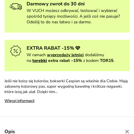
Darmowy zwrot do 30 dni
W VUCH możesz odkrywać, testować i wybierać
spośród tysięcy możliwości. A jeśli coś nie pasuje?
Odeślij to do nas łatwo i za darmo.
EXTRA RABAT -15% 🩷
W ramach
wyprzedaży letniej
dodaliśmy
na
torebki
extra rabat −15%
z kodem
TOR15
.
Jeśli nie boisz się kolorów, bokserki Caspian są właśnie dla Ciebie. Mają
zabawny kolorowy pas, super wygodną bawełnę i krótsze nogawki,
które leżą jak ulał. Dzięki nim…
Więcej informacji
Opis