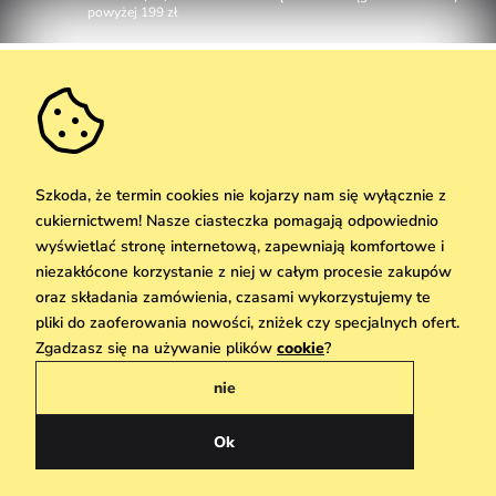
powyżej 199 zł
Obsługa klienta
W dni robocze Pn-Pt: 8-17h
Informacje o zakupie
info@vuch.pl
Kontakt
Dodatkowe informacje
+48 17 283 29 55
Najczęściej zadawane pytania
Szkoda, że termin cookies nie kojarzy nam się wyłącznie z
O nas
cukiernictwem! Nasze ciasteczka pomagają odpowiednio
Nie możesz zaprzepaścić takiej okazji!
Materiały i pielęgnacja
Kariera
wyświetlać stronę internetową, zapewniają komfortowe i
Dostawa i płatność
Nowości
Zniżki
Okazja
niezakłócone korzystanie z niej w całym procesie zakupów
Karta podarunkowa
Zwroty i reklamacje
oraz składania zamówienia, czasami wykorzystujemy te
Hurtownia
Odbiór
pliki do zaoferowania nowości, zniżek czy specjalnych ofert.
Copyright © 2026 Vuch Sp. z o. o. Wszelkie prawa zastrzeżone. Techniczna
We Care
Zgadzasz się na używanie plików
cookie
?
realizacja
Simplia.cz
Zasady danych osobowych znajdziesz
tutaj
Vuchlook
nie
Regulamin
Sklepy
Praha
Polityka prywatności
Ok
Polski