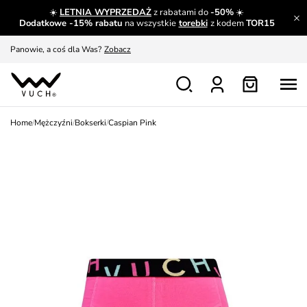
☀️
LETNIA WYPRZEDAŻ
z rabatami do
-50%
☀️
A czego nie można dowiedzieć się gdzie indziej?
Czytaj więcej
Dodatkowe -15% rabatu
na wszystkie
torebki
z kodem
TOR15
Panowie, a coś dla Was?
Zobacz
Produkty, które musisz mieć.
Dowiedz się więcej
Wymiana i zwrot za darmo
Patrz
Home
/
Mężczyźni
/
Bokserki
/
Caspian Pink
Zainspiruj się
Pokaż