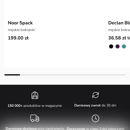
Noor 5pack
Declan Bl
męskie bokserki
męskie boks
199.00 zł
36.58 zł
5
Darmowy zwrot
do 30 dni
150 000+
produktów w magazynie
Darmowa dostawa
przy zamówieniu
Doręczenie
w ciągu 3 dni roboczych