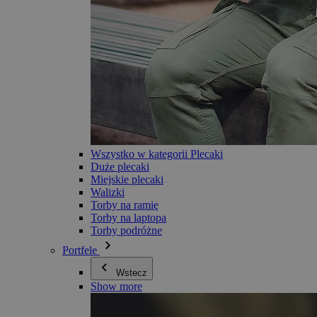
Wszystko w kategorii Plecaki
Duże plecaki
Miejskie plecaki
Walizki
Torby na ramię
Torby na laptopa
Torby podróżne
Portfele
Wstecz
Show more