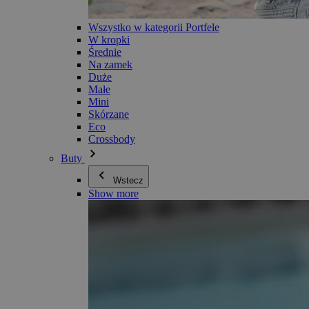
Wszystko w kategorii Portfele
W kropki
Średnie
Na zamek
Duże
Małe
Mini
Skórzane
Eco
Crossbody
Buty
Wstecz
Show more