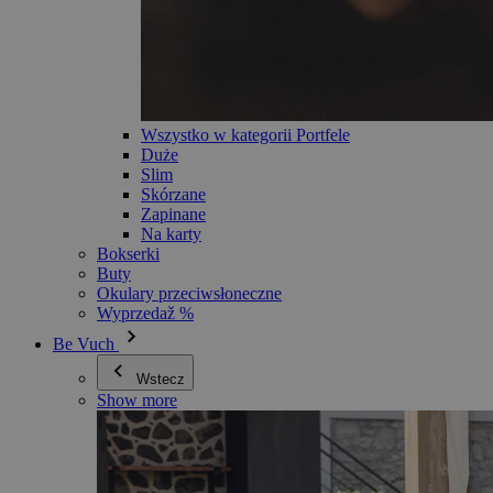
Wszystko w kategorii Portfele
Duże
Slim
Skórzane
Zapinane
Na karty
Bokserki
Buty
Okulary przeciwsłoneczne
Wyprzedaž %
Be Vuch
Wstecz
Show more