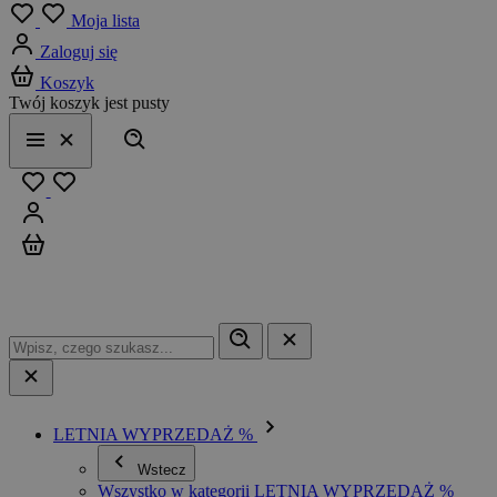
Menu
Moja lista
Zaloguj się
Koszyk
Twój koszyk jest pusty
Szukaj
Menu
Zamknij
Ulubione
Zaloguj się
Koszyk
LETNIA WYPRZEDAŻ %
Wstecz
Wszystko w kategorii LETNIA WYPRZEDAŻ %