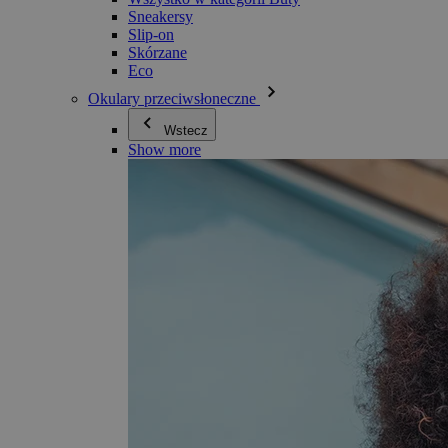
Sneakersy
Slip-on
Skórzane
Eco
Okulary przeciwsłoneczne
Wstecz
Show more