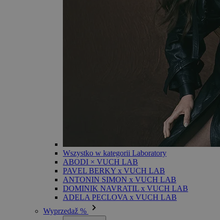
Wszystko w kategorii Laboratory
ABODI × VUCH LAB
PAVEL BERKY x VUCH LAB
ANTONIN SIMON x VUCH LAB
DOMINIK NAVRATIL x VUCH LAB
ADELA PECLOVA x VUCH LAB
Wyprzedaž %