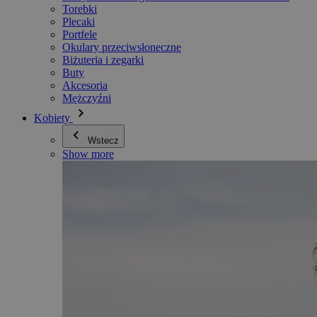
Torebki
Plecaki
Portfele
Okulary przeciwsłoneczne
Biżuteria i zegarki
Buty
Akcesoria
Mężczyźni
Kobiety
Wstecz
Show more