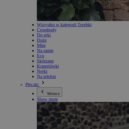
Wszystko w kategorii Torebki
Crossbody
Do ręki
Duże
Mini
Na ramię
Eco
Skórzane
Kopertówki
Nerki
Na telefon
Plecaki
Wstecz
Show more