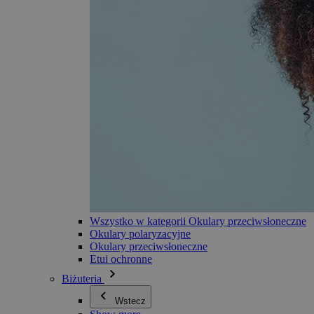
Wszystko w kategorii Okulary przeciwsłoneczne
Okulary polaryzacyjne
Okulary przeciwsłoneczne
Etui ochronne
Biżuteria
Wstecz