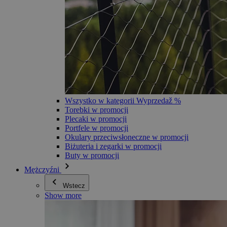
Wszystko w kategorii Wyprzedaž %
Torebki w promocji
Plecaki w promocji
Portfele w promocji
Okulary przeciwsłoneczne w promocji
Biżuteria i zegarki w promocji
Buty w promocji
Mężczyźni
Wstecz
Show more