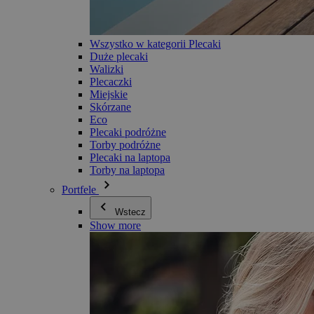
Wszystko w kategorii Plecaki
Duże plecaki
Walizki
Plecaczki
Miejskie
Skórzane
Eco
Plecaki podróżne
Torby podróżne
Plecaki na laptopa
Torby na laptopa
Portfele
Wstecz
Show more