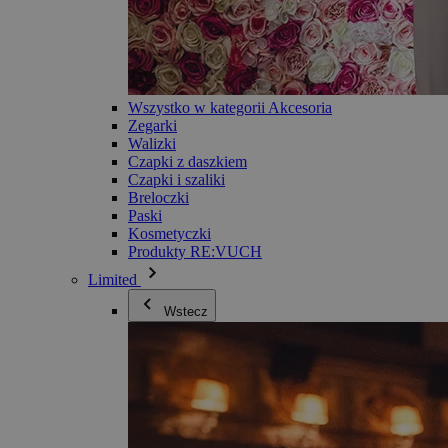
Wszystko w kategorii Akcesoria
Zegarki
Walizki
Czapki z daszkiem
Czapki i szaliki
Breloczki
Paski
Kosmetyczki
Produkty RE:VUCH
Limited
Wstecz