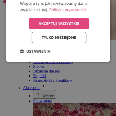
Więcej o tym, jak przetwarzamy dane,
znajdziesz tutaj.
Polityka prywatności
AKCEPTUJ WSZYSTKIE
TYLKO NIEZBĘDNE
Wszystko w kategorii Biżuteria
Kolczyki
USTAWIENIA
Bransoletki
Naszyjniki
Kolekcja Adéli Pečlovej
Srebro
Biżuteria dla par
Zegarki
Bransoletki z koralików
Akcesoria
Wstecz
Show more