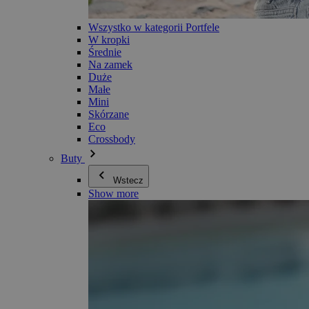
Wszystko w kategorii Portfele
W kropki
Średnie
Na zamek
Duże
Małe
Mini
Skórzane
Eco
Crossbody
Buty
Wstecz
Show more