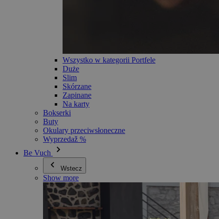
Wszystko w kategorii Portfele
Duże
Slim
Skórzane
Zapinane
Na karty
Bokserki
Buty
Okulary przeciwsłoneczne
Wyprzedaž %
Be Vuch
Wstecz
Show more