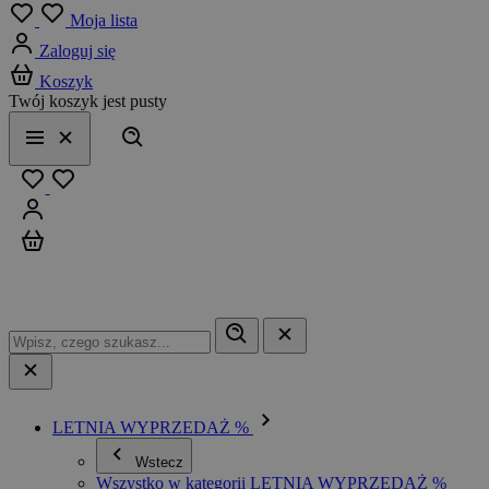
Menu
Moja lista
Zaloguj się
Koszyk
Twój koszyk jest pusty
Szukaj
Menu
Zamknij
Ulubione
Zaloguj się
Koszyk
LETNIA WYPRZEDAŻ %
Wstecz
Wszystko w kategorii LETNIA WYPRZEDAŻ %