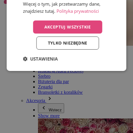
Więcej o tym, jak przetwarzamy dane,
znajdziesz tutaj.
Polityka prywatności
AKCEPTUJ WSZYSTKIE
TYLKO NIEZBĘDNE
Wszystko w kategorii Biżuteria
Kolczyki
USTAWIENIA
Bransoletki
Naszyjniki
Kolekcja Adéli Pečlovej
Srebro
Biżuteria dla par
Zegarki
Bransoletki z koralików
Akcesoria
Wstecz
Show more