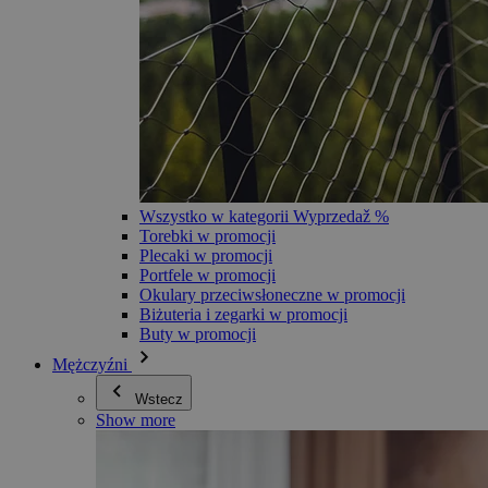
Wszystko w kategorii Wyprzedaž %
Torebki w promocji
Plecaki w promocji
Portfele w promocji
Okulary przeciwsłoneczne w promocji
Biżuteria i zegarki w promocji
Buty w promocji
Mężczyźni
Wstecz
Show more