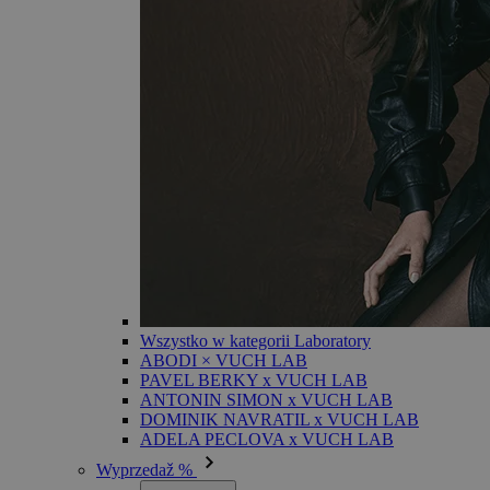
Wszystko w kategorii Laboratory
ABODI × VUCH LAB
PAVEL BERKY x VUCH LAB
ANTONIN SIMON x VUCH LAB
DOMINIK NAVRATIL x VUCH LAB
ADELA PECLOVA x VUCH LAB
Wyprzedaž %