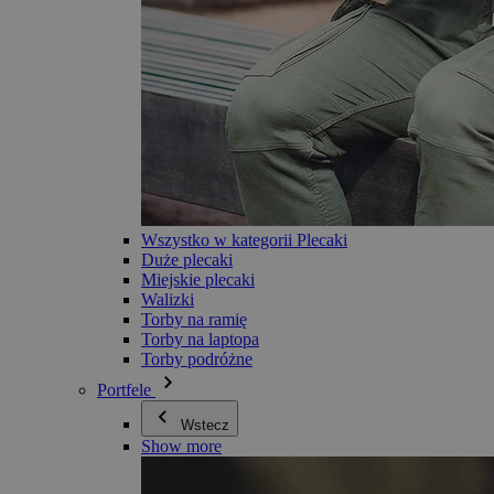
Wszystko w kategorii Plecaki
Duże plecaki
Miejskie plecaki
Walizki
Torby na ramię
Torby na laptopa
Torby podróżne
Portfele
Wstecz
Show more