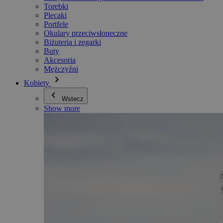
Torebki
Plecaki
Portfele
Okulary przeciwsłoneczne
Biżuteria i zegarki
Buty
Akcesoria
Mężczyźni
Kobiety
Wstecz
Show more