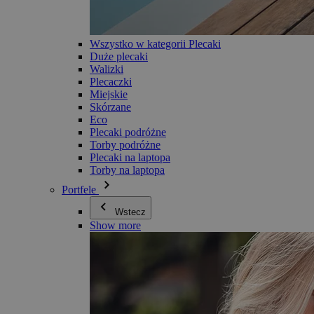
Wszystko w kategorii Plecaki
Duże plecaki
Walizki
Plecaczki
Miejskie
Skórzane
Eco
Plecaki podróżne
Torby podróżne
Plecaki na laptopa
Torby na laptopa
Portfele
Wstecz
Show more