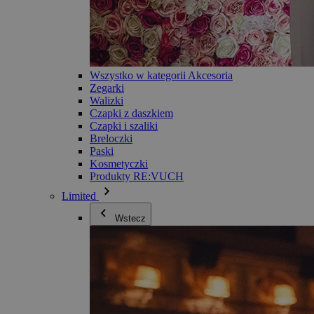
Wszystko w kategorii Akcesoria
Zegarki
Walizki
Czapki z daszkiem
Czapki i szaliki
Breloczki
Paski
Kosmetyczki
Produkty RE:VUCH
Limited
Wstecz