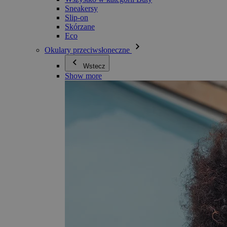
Sneakersy
Slip-on
Skórzane
Eco
Okulary przeciwsłoneczne
Wstecz
Show more