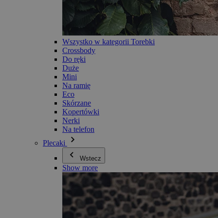
Wszystko w kategorii Torebki
Crossbody
Do ręki
Duże
Mini
Na ramię
Eco
Skórzane
Kopertówki
Nerki
Na telefon
Plecaki
Wstecz
Show more