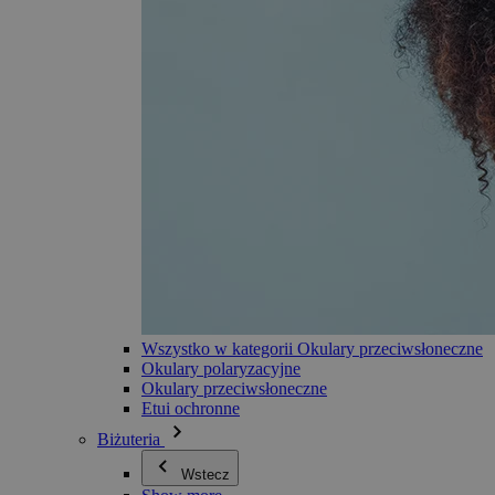
Wszystko w kategorii Okulary przeciwsłoneczne
Okulary polaryzacyjne
Okulary przeciwsłoneczne
Etui ochronne
Biżuteria
Wstecz