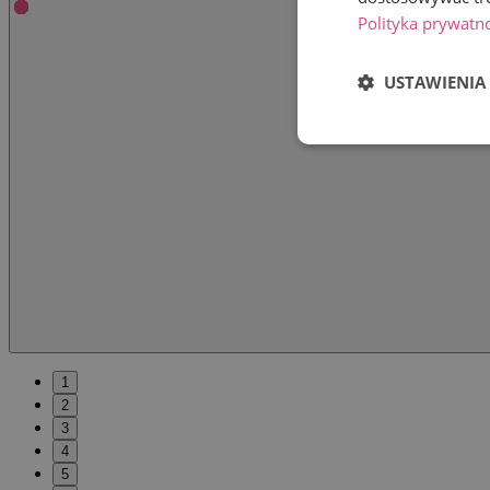
Polityka prywatn
USTAWIENIA
1
2
3
4
5