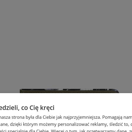
zieli, co Cię kręci
nasza strona była dla Ciebie jak najprzyjemniejsza. Pomagają nam
dane, dzięki którym możemy personalizować reklamy, śledzić to, co
ci specjalnie dla Ciebie. Więcej o tym, jak przetwarzamy dane, zn