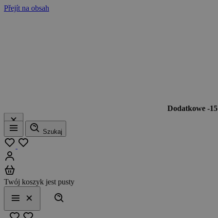
Přejít na obsah
Dodatkowe -1
Szukaj
Menu
Moja lista
Zaloguj się
Koszyk
Twój koszyk jest pusty
Szukaj
Menu
Zamknij
Ulubione