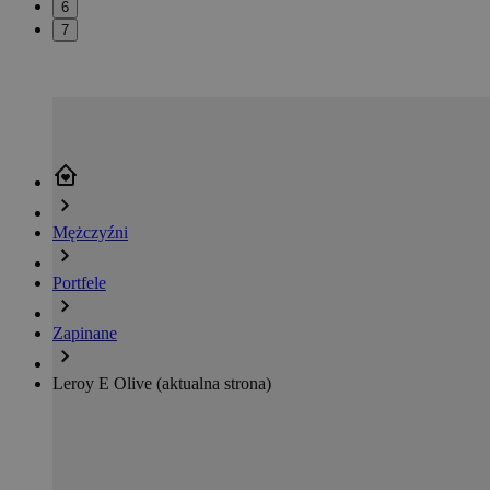
6
7
Mężczyźni
Portfele
Zapinane
Leroy E Olive
(aktualna strona)