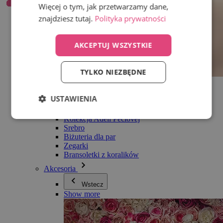
Więcej o tym, jak przetwarzamy dane,
znajdziesz tutaj.
Polityka prywatności
AKCEPTUJ WSZYSTKIE
TYLKO NIEZBĘDNE
Wszystko w kategorii Biżuteria
Kolczyki
USTAWIENIA
Bransoletki
Naszyjniki
Kolekcja Adéli Pečlovej
Srebro
Biżuteria dla par
Zegarki
Bransoletki z koralików
Akcesoria
Wstecz
Show more