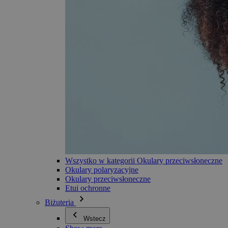
Wszystko w kategorii Okulary przeciwsłoneczne
Okulary polaryzacyjne
Okulary przeciwsłoneczne
Etui ochronne
Biżuteria
Wstecz