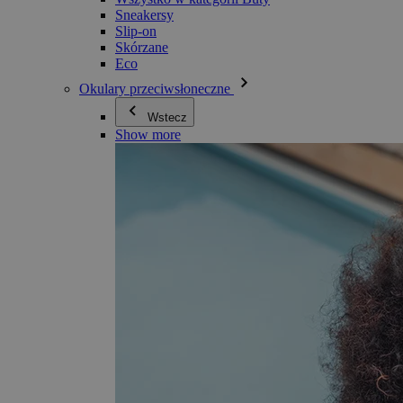
Sneakersy
Slip-on
Skórzane
Eco
Okulary przeciwsłoneczne
Wstecz
Show more