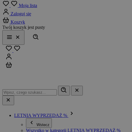
Menu
Moja lista
Zaloguj się
Koszyk
Twój koszyk jest pusty
Szukaj
Menu
Zamknij
Ulubione
Zaloguj się
Koszyk
LETNIA WYPRZEDAŻ %
Wstecz
Wszystko w kategorii LETNIA WYPRZEDAŻ %