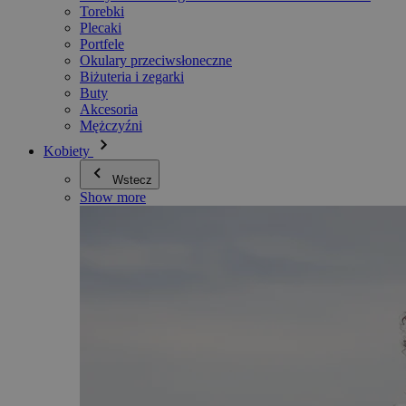
Torebki
Plecaki
Portfele
Okulary przeciwsłoneczne
Biżuteria i zegarki
Buty
Akcesoria
Mężczyźni
Kobiety
Wstecz
Show more