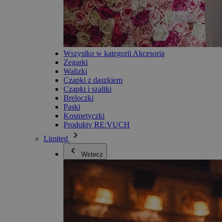
Wszystko w kategorii Akcesoria
Zegarki
Walizki
Czapki z daszkiem
Czapki i szaliki
Breloczki
Paski
Kosmetyczki
Produkty RE:VUCH
Limited
Wstecz