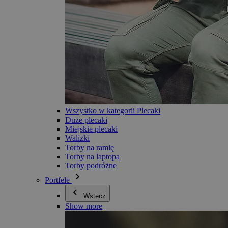
Wszystko w kategorii Plecaki
Duże plecaki
Miejskie plecaki
Walizki
Torby na ramię
Torby na laptopa
Torby podróżne
Portfele
Wstecz
Show more