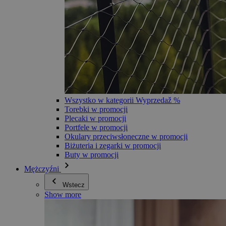
Wszystko w kategorii Wyprzedaž %
Torebki w promocji
Plecaki w promocji
Portfele w promocji
Okulary przeciwsłoneczne w promocji
Biżuteria i zegarki w promocji
Buty w promocji
Mężczyźni
Wstecz
Show more