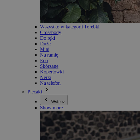
Wszystko w kategorii Torebki
Crossbody
Do ręki
Duże
Mini
Na ramię
Eco
Skórzane
Kopertówki
Nerki
Na telefon
Plecaki
Wstecz
Show more