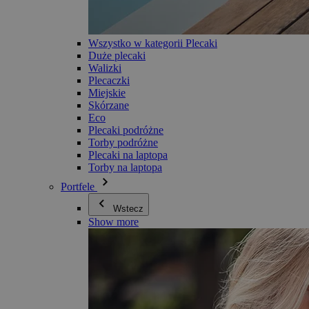
Wszystko w kategorii Plecaki
Duże plecaki
Walizki
Plecaczki
Miejskie
Skórzane
Eco
Plecaki podróżne
Torby podróżne
Plecaki na laptopa
Torby na laptopa
Portfele
Wstecz
Show more