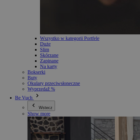
Wszystko w kategorii Portfele
Duże
Slim
Skórzane
Zapinane
Na karty
Bokserki
Buty
Okulary przeciwsłoneczne
Wyprzedaž %
Be Vuch
Wstecz
Show more