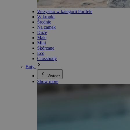
Wszystko w kategorii Portfele
W kropki
Średnie
Na zamek
Duże
Małe
Mini
Skórzane
Eco
Crossbody
Buty
Wstecz
Show more