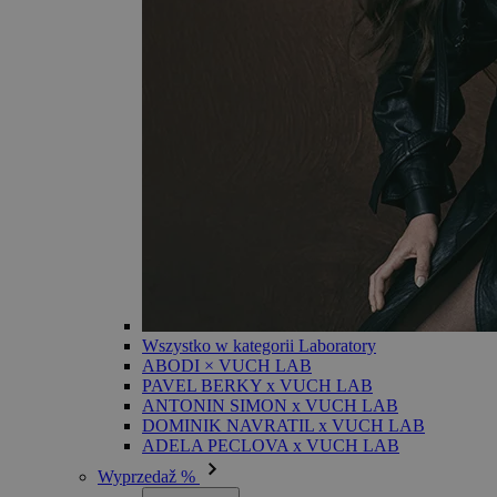
Wszystko w kategorii Laboratory
ABODI × VUCH LAB
PAVEL BERKY x VUCH LAB
ANTONIN SIMON x VUCH LAB
DOMINIK NAVRATIL x VUCH LAB
ADELA PECLOVA x VUCH LAB
Wyprzedaž %